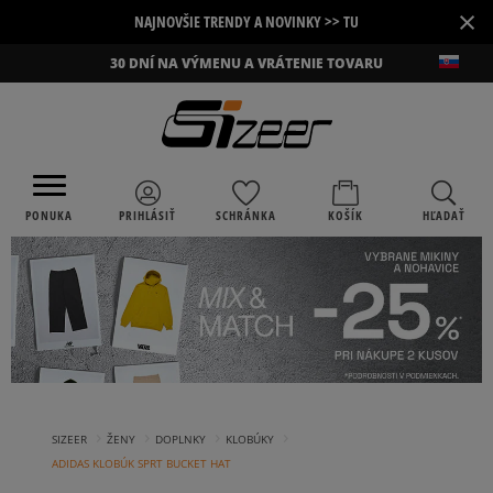
×
NAJNOVŠIE TRENDY A NOVINKY >> TU
30 DNÍ NA VÝMENU A VRÁTENIE TOVARU
PONUKA
PRIHLÁSIŤ
SCHRÁNKA
KOŠÍK
HĽADAŤ
›
›
›
›
SIZEER
ŽENY
DOPLNKY
KLOBÚKY
ADIDAS KLOBÚK SPRT BUCKET HAT