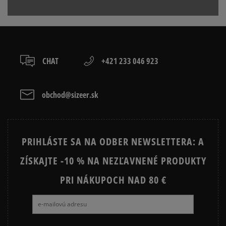
boxy: Z-BOX),
Produkt nemá žiadne recenzie
serviceinfo@onlineshop.adidas.com
slovenská pošta - na adresu,
osobné prevzatie v predajni.
Dostupné spôsoby platby:
prevod,
CHAT
+421 233 046 923
kartou,
platba na dobierku.
obchod@sizeer.sk
PRIHLÁSTE SA NA ODBER NEWSLETTERA: A
ZÍSKAJTE -10 % NA NEZĽAVNENÉ PRODUKTY
PRI NÁKUPOCH NAD 80 €