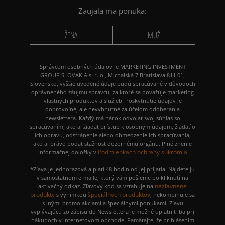
Zaujala ma ponuka:
ŽENA
MUŽ
Správcom osobných údajov je MARKETING INVESTMENT
GROUP SLOVAKIA s. r. o., Michalská 7 Bratislava 811 01,
Slovensko, vyššie uvedené údaje budú spracúvané v dôvodoch
oprávneného záujmu správcu, za ktoré sa považuje marketing
vlastných produktov a služieb. Poskytnutie údajov je
dobrovoľné, ale nevyhnutné za účelom odoberania
newslettera. Každý má nárok odvolať svoj súhlas so
spracúvaním, ako aj žiadať prístup k osobným údajom, žiadať o
ich opravu, odstránenie alebo obmedzenie ich spracúvania,
ako aj právo podať sťažnosť dozornému orgánu. Plné znenie
Podmienkach ochrany súkromia
informačnej doložky v
*Zľava je jednorazová a platí 48 hodín od jej prijatia. Nájdete ju
v samostatnom e-maile, ktorý vám pošleme po kliknutí na
nezľavnené
aktivačný odkaz. Zľavový kód sa vzťahuje na
produkty
špeciálnych produktov
s výnimkou
, nekombinuje sa
s inými promo akciami a špeciálnymi ponukami. Zľavu
vyplývajúcu zo zápisu do Newslettera je možné uplatniť iba pri
nákupoch v internetovom obchode. Pamätajte, že prihlásením