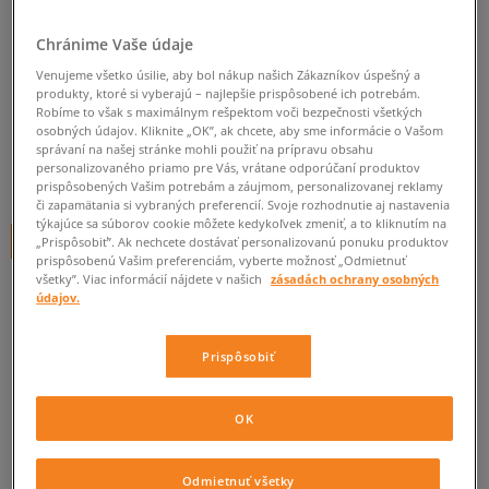
ADIDAS KLOBÚK SPRT BUCKET
Chránime Vaše údaje
HAT
Venujeme všetko úsilie, aby bol nákup našich Zákazníkov úspešný a
unisex, klobúky
produkty, ktoré si vyberajú – najlepšie prispôsobené ich potrebám.
Robíme to však s maximálnym rešpektom voči bezpečnosti všetkých
osobných údajov. Kliknite „OK”, ak chcete, aby sme informácie o Vašom
0.0
(
0
)
správaní na našej stránke mohli použiť na prípravu obsahu
personalizovaného priamo pre Vás, vrátane odporúčaní produktov
30
€
cena s DPH
prispôsobených Vašim potrebám a záujmom, personalizovanej reklamy
či zapamätania si vybraných preferencií. Svoje rozhodnutie aj nastavenia
týkajúce sa súborov cookie môžete kedykoľvek zmeniť, a to kliknutím na
+ 30 BODOV V
SIZEERCLUBE
„Prispôsobiť”. Ak nechcete dostávať personalizovanú ponuku produktov
prispôsobenú Vašim preferenciám, vyberte možnosť „Odmietnuť
všetky”. Viac informácií nájdete v našich
zásadách ochrany osobných
údajov.
Informujte ma o dostupnosti
Prispôsobiť
Ak bude položka opäť dostupná, dostanete od nás oznámenie.
Vyberte veľkosť
OK
Veľkosti EU
Veľkosti US
ZISTIŤ DOSTUPNOSŤ V NAŠICH KAMENNÝCH PREDAJNIACH
Odmietnuť všetky