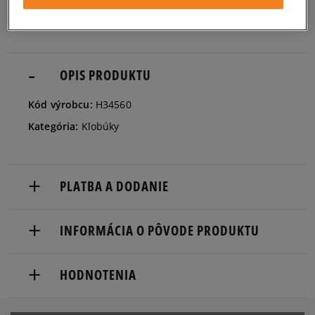
S/M
Informovať o dostupnosti
OPIS PRODUKTU
Kód výrobcu:
H34560
Kategória:
Klobúky
PLATBA A DODANIE
Doručenie zadarmo od 80 €.
INFORMÁCIA O PÔVODE PRODUKTU
Dodacia lehota: 2 až 6 pracovné dni.
adidas
Dostupné spôsoby doručenia:
HODNOTENIA
Hoogoorddreef 9a
kuriér,
1101 BA Amsterdam, Netherlands
packeta (zásielkovňa - kamenná pobočka, výdejné