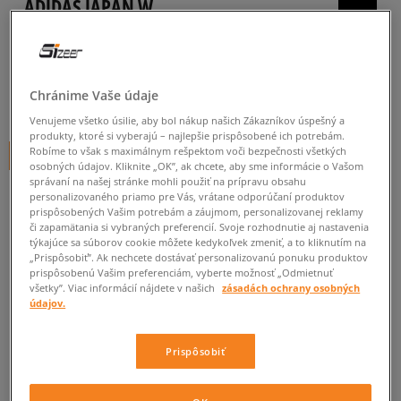
ADIDAS JAPAN W
dámske, tenisky
5.0
(
108
)
Chránime Vaše údaje
79
€
cena s DPH
Venujeme všetko úsilie, aby bol nákup našich Zákazníkov úspešný a
produkty, ktoré si vyberajú – najlepšie prispôsobené ich potrebám.
Robíme to však s maximálnym rešpektom voči bezpečnosti všetkých
+ 79 BODOV V
SIZEERCLUBE
osobných údajov. Kliknite „OK”, ak chcete, aby sme informácie o Vašom
správaní na našej stránke mohli použiť na prípravu obsahu
personalizovaného priamo pre Vás, vrátane odporúčaní produktov
prispôsobených Vašim potrebám a záujmom, personalizovanej reklamy
či zapamätania si vybraných preferencií. Svoje rozhodnutie aj nastavenia
týkajúce sa súborov cookie môžete kedykoľvek zmeniť, a to kliknutím na
„Prispôsobiť”. Ak nechcete dostávať personalizovanú ponuku produktov
prispôsobenú Vašim preferenciám, vyberte možnosť „Odmietnuť
všetky”. Viac informácií nájdete v našich
zásadách ochrany osobných
údajov.
Informujte ma o dostupnosti
Ak bude položka opäť dostupná, dostanete od nás oznámenie.
Prispôsobiť
Vyberte veľkosť