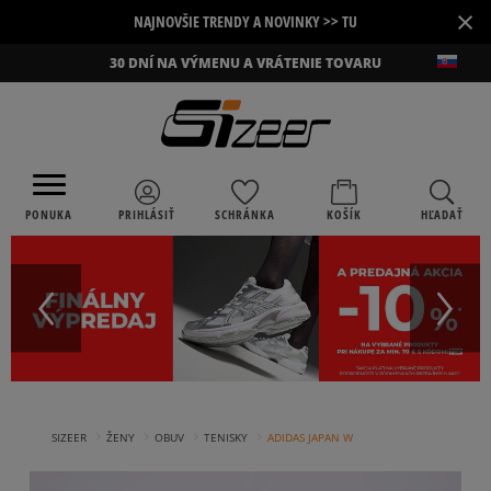
×
NAJNOVŠIE TRENDY A NOVINKY >> TU
30 DNÍ NA VÝMENU A VRÁTENIE TOVARU
PONUKA
PRIHLÁSIŤ
SCHRÁNKA
KOŠÍK
HĽADAŤ
›
›
›
›
SIZEER
ŽENY
OBUV
TENISKY
ADIDAS JAPAN W