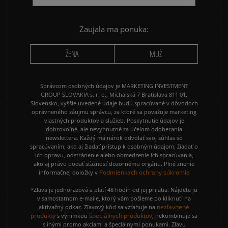
NIKE CORTEZ
NIKE DUNK
NIKE P-6000
NIKE SHOX
Zaujala ma ponuka:
PUMA SPEEDCAT
PUMA PALERMO
ŽENA
MUŽ
REEBOK CLUB C
VANS KNU SKOOL
Správcom osobných údajov je MARKETING INVESTMENT
GROUP SLOVAKIA s. r. o., Michalská 7 Bratislava 811 01,
Slovensko, vyššie uvedené údaje budú spracúvané v dôvodoch
oprávneného záujmu správcu, za ktoré sa považuje marketing
vlastných produktov a služieb. Poskytnutie údajov je
dobrovoľné, ale nevyhnutné za účelom odoberania
newslettera. Každý má nárok odvolať svoj súhlas so
spracúvaním, ako aj žiadať prístup k osobným údajom, žiadať o
ich opravu, odstránenie alebo obmedzenie ich spracúvania,
ako aj právo podať sťažnosť dozornému orgánu. Plné znenie
Podmienkach ochrany súkromia
informačnej doložky v
*Zľava je jednorazová a platí 48 hodín od jej prijatia. Nájdete ju
v samostatnom e-maile, ktorý vám pošleme po kliknutí na
nezľavnené
aktivačný odkaz. Zľavový kód sa vzťahuje na
produkty
špeciálnych produktov
s výnimkou
, nekombinuje sa
s inými promo akciami a špeciálnymi ponukami. Zľavu