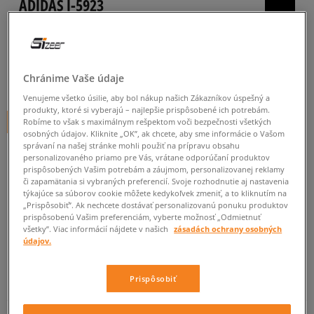
ADIDAS I-5923
pánske, tenisky
0.0
(
0
)
Chránime Vaše údaje
80
€
cena s DPH
Venujeme všetko úsilie, aby bol nákup našich Zákazníkov úspešný a
produkty, ktoré si vyberajú – najlepšie prispôsobené ich potrebám.
+ 80 BODOV V
SIZEERCLUBE
Robíme to však s maximálnym rešpektom voči bezpečnosti všetkých
osobných údajov. Kliknite „OK”, ak chcete, aby sme informácie o Vašom
správaní na našej stránke mohli použiť na prípravu obsahu
personalizovaného priamo pre Vás, vrátane odporúčaní produktov
prispôsobených Vašim potrebám a záujmom, personalizovanej reklamy
Informujte ma o dostupnosti
či zapamätania si vybraných preferencií. Svoje rozhodnutie aj nastavenia
týkajúce sa súborov cookie môžete kedykoľvek zmeniť, a to kliknutím na
Ak bude položka opäť dostupná, dostanete od nás oznámenie.
„Prispôsobiť”. Ak nechcete dostávať personalizovanú ponuku produktov
prispôsobenú Vašim preferenciám, vyberte možnosť „Odmietnuť
všetky”. Viac informácií nájdete v našich
zásadách ochrany osobných
Vyberte veľkosť
údajov.
Veľkosti EU
Veľkosti US
ZISTIŤ DOSTUPNOSŤ V NAŠICH KAMENNÝCH PREDAJNIACH
Prispôsobiť
38 2/3
24 cm
Informovať o dostupnosti