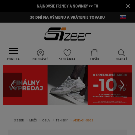
×
NAJNOVŠIE TRENDY A NOVINKY >> TU
30 DNÍ NA VÝMENU A VRÁTENIE TOVARU
PONUKA
PRIHLÁSIŤ
SCHRÁNKA
KOŠÍK
HĽADAŤ
›
›
›
›
SIZEER
MUŽI
OBUV
TENISKY
ADIDAS I-5923