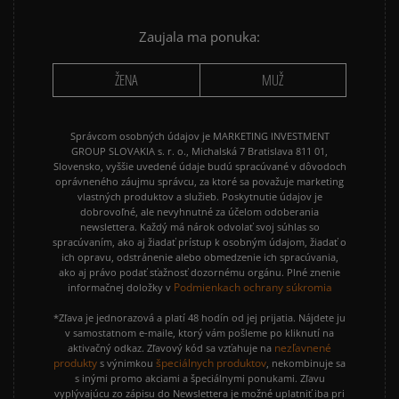
PUMA SUEDE
REEBOK CLASSIC
Zaujala ma ponuka:
VANS OLD SKOOL
VANS SK8
ŽENA
MUŽ
Správcom osobných údajov je MARKETING INVESTMENT
GROUP SLOVAKIA s. r. o., Michalská 7 Bratislava 811 01,
Slovensko, vyššie uvedené údaje budú spracúvané v dôvodoch
oprávneného záujmu správcu, za ktoré sa považuje marketing
vlastných produktov a služieb. Poskytnutie údajov je
dobrovoľné, ale nevyhnutné za účelom odoberania
newslettera. Každý má nárok odvolať svoj súhlas so
spracúvaním, ako aj žiadať prístup k osobným údajom, žiadať o
ich opravu, odstránenie alebo obmedzenie ich spracúvania,
ako aj právo podať sťažnosť dozornému orgánu. Plné znenie
Podmienkach ochrany súkromia
informačnej doložky v
*Zľava je jednorazová a platí 48 hodín od jej prijatia. Nájdete ju
v samostatnom e-maile, ktorý vám pošleme po kliknutí na
nezľavnené
aktivačný odkaz. Zľavový kód sa vzťahuje na
produkty
špeciálnych produktov
s výnimkou
, nekombinuje sa
s inými promo akciami a špeciálnymi ponukami. Zľavu
vyplývajúcu zo zápisu do Newslettera je možné uplatniť iba pri