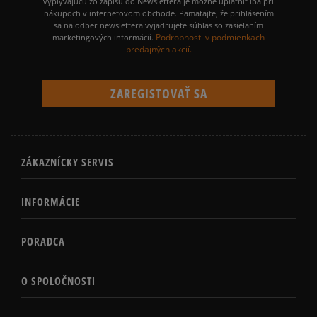
vyplývajúcu zo zápisu do Newslettera je možné uplatniť iba pri
nákupoch v internetovom obchode. Pamätajte, že prihlásením
sa na odber newslettera vyjadrujete súhlas so zasielaním
Podrobnosti v podmienkach
marketingových informácií.
predajných akcií.
ZÁKAZNÍCKY SERVIS
INFORMÁCIE
PORADCA
O SPOLOČNOSTI