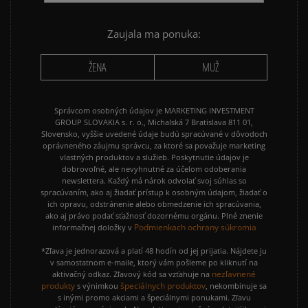
NIKE CORTEZ
NIKE DUNK
NIKE P-6000
NIKE SHOX
Zaujala ma ponuka:
PUMA SPEEDCAT
PUMA PALERMO
ŽENA
MUŽ
REEBOK CLUB C
VANS KNU SKOOL
Správcom osobných údajov je MARKETING INVESTMENT
GROUP SLOVAKIA s. r. o., Michalská 7 Bratislava 811 01,
Slovensko, vyššie uvedené údaje budú spracúvané v dôvodoch
oprávneného záujmu správcu, za ktoré sa považuje marketing
vlastných produktov a služieb. Poskytnutie údajov je
dobrovoľné, ale nevyhnutné za účelom odoberania
newslettera. Každý má nárok odvolať svoj súhlas so
spracúvaním, ako aj žiadať prístup k osobným údajom, žiadať o
ich opravu, odstránenie alebo obmedzenie ich spracúvania,
ako aj právo podať sťažnosť dozornému orgánu. Plné znenie
Podmienkach ochrany súkromia
informačnej doložky v
*Zľava je jednorazová a platí 48 hodín od jej prijatia. Nájdete ju
v samostatnom e-maile, ktorý vám pošleme po kliknutí na
nezľavnené
aktivačný odkaz. Zľavový kód sa vzťahuje na
produkty
špeciálnych produktov
s výnimkou
, nekombinuje sa
s inými promo akciami a špeciálnymi ponukami. Zľavu