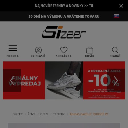
×
NAJNOVŠIE TRENDY A NOVINKY >> TU
30 DNÍ NA VÝMENU A VRÁTENIE TOVARU
PONUKA
PRIHLÁSIŤ
SCHRÁNKA
KOŠÍK
HĽADAŤ
›
›
›
›
SIZEER
ŽENY
OBUV
TENISKY
ADIDAS GAZELLE INDOOR W