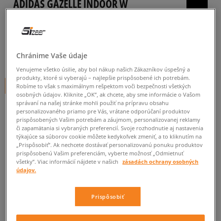
ADIDAS GAZELLE INDOOR W
dámske, tenisky
4.9
(
554
)
Chránime Vaše údaje
64
€
cena s DPH
Venujeme všetko úsilie, aby bol nákup našich Zákazníkov úspešný a
produkty, ktoré si vyberajú – najlepšie prispôsobené ich potrebám.
+ 64 BODOV V
SIZEERCLUBE
Robíme to však s maximálnym rešpektom voči bezpečnosti všetkých
osobných údajov. Kliknite „OK”, ak chcete, aby sme informácie o Vašom
správaní na našej stránke mohli použiť na prípravu obsahu
personalizovaného priamo pre Vás, vrátane odporúčaní produktov
prispôsobených Vašim potrebám a záujmom, personalizovanej reklamy
či zapamätania si vybraných preferencií. Svoje rozhodnutie aj nastavenia
týkajúce sa súborov cookie môžete kedykoľvek zmeniť, a to kliknutím na
„Prispôsobiť”. Ak nechcete dostávať personalizovanú ponuku produktov
Informujte ma o dostupnosti
prispôsobenú Vašim preferenciám, vyberte možnosť „Odmietnuť
všetky”. Viac informácií nájdete v našich
zásadách ochrany osobných
Ak bude položka opäť dostupná, dostanete od nás oznámenie.
údajov.
Vyberte veľkosť
Prispôsobiť
Veľkosti EU
Veľkosti US
ZISTIŤ DOSTUPNOSŤ V NAŠICH KAMENNÝCH PREDAJNIACH