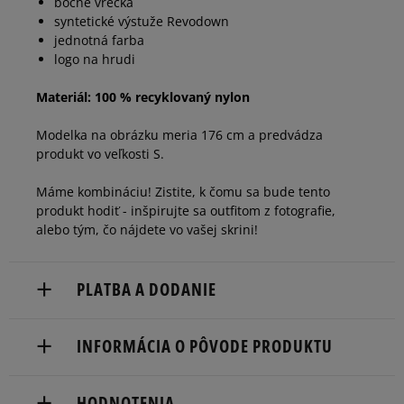
bočné vrecká
syntetické výstuže Revodown
jednotná farba
logo na hrudi
Materiál: 100 % recyklovaný nylon
Modelka na obrázku meria 176 cm a predvádza
produkt vo veľkosti S.
Máme kombináciu! Zistite, k čomu sa bude tento
produkt hodiť - inšpirujte sa outfitom z fotografie,
alebo tým, čo nájdete vo vašej skrini!
PLATBA A DODANIE
Doručenie zadarmo od 80 €.
INFORMÁCIA O PÔVODE PRODUKTU
Dodacia lehota: 2 až 6 pracovné dni.
adidas
Dostupné spôsoby doručenia:
HODNOTENIA