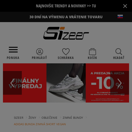
×
NAJNOVŠIE TRENDY A NOVINKY >> TU
30 DNÍ NA VÝMENU A VRÁTENIE TOVARU
PONUKA
PRIHLÁSIŤ
SCHRÁNKA
KOŠÍK
HĽADAŤ
›
›
›
›
SIZEER
ŽENY
OBLEČENIE
ZIMNÉ BUNDY
ADIDAS BUNDA ZIMNÁ SHORT VEGAN