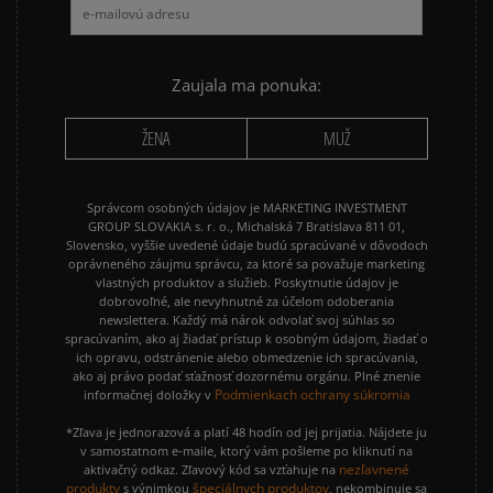
Zaujala ma ponuka:
ŽENA
MUŽ
Správcom osobných údajov je MARKETING INVESTMENT
GROUP SLOVAKIA s. r. o., Michalská 7 Bratislava 811 01,
Slovensko, vyššie uvedené údaje budú spracúvané v dôvodoch
oprávneného záujmu správcu, za ktoré sa považuje marketing
vlastných produktov a služieb. Poskytnutie údajov je
dobrovoľné, ale nevyhnutné za účelom odoberania
newslettera. Každý má nárok odvolať svoj súhlas so
spracúvaním, ako aj žiadať prístup k osobným údajom, žiadať o
ich opravu, odstránenie alebo obmedzenie ich spracúvania,
ako aj právo podať sťažnosť dozornému orgánu. Plné znenie
Podmienkach ochrany súkromia
informačnej doložky v
*Zľava je jednorazová a platí 48 hodín od jej prijatia. Nájdete ju
v samostatnom e-maile, ktorý vám pošleme po kliknutí na
nezľavnené
aktivačný odkaz. Zľavový kód sa vzťahuje na
produkty
špeciálnych produktov
s výnimkou
, nekombinuje sa