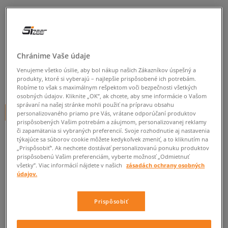
ADIDAS BUNDA ZIMNÁ SHORT
VEGAN
dámske, zimné bundy
Chránime Vaše údaje
0.0
(
0
)
Venujeme všetko úsilie, aby bol nákup našich Zákazníkov úspešný a
produkty, ktoré si vyberajú – najlepšie prispôsobené ich potrebám.
180
€
cena s DPH
Robíme to však s maximálnym rešpektom voči bezpečnosti všetkých
osobných údajov. Kliknite „OK”, ak chcete, aby sme informácie o Vašom
správaní na našej stránke mohli použiť na prípravu obsahu
+ 180 BODOV V
SIZEERCLUBE
personalizovaného priamo pre Vás, vrátane odporúčaní produktov
prispôsobených Vašim potrebám a záujmom, personalizovanej reklamy
či zapamätania si vybraných preferencií. Svoje rozhodnutie aj nastavenia
týkajúce sa súborov cookie môžete kedykoľvek zmeniť, a to kliknutím na
„Prispôsobiť”. Ak nechcete dostávať personalizovanú ponuku produktov
Informujte ma o dostupnosti
prispôsobenú Vašim preferenciám, vyberte možnosť „Odmietnuť
všetky”. Viac informácií nájdete v našich
zásadách ochrany osobných
Ak bude položka opäť dostupná, dostanete od nás oznámenie.
údajov.
Vyberte veľkosť
Prispôsobiť
Veľkosti EU
Veľkosti US
ZISTIŤ DOSTUPNOSŤ V NAŠICH KAMENNÝCH PREDAJNIACH