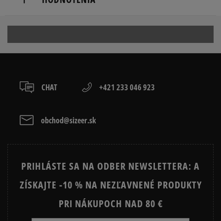
Hoogoorddreef 9a
kuriér,
1101 BA Amsterdam, Netherlands
packeta (zásielkovňa - kamenná pobočka, výdejné
boxy: Z-BOX),
Produkt nemá žiadne recenzie
serviceinfo@onlineshop.adidas.com
slovenská pošta - na adresu,
osobné prevzatie v predajni.
Dostupné spôsoby platby:
prevod,
CHAT
+421 233 046 923
kartou,
platba na dobierku.
obchod@sizeer.sk
PRIHLÁSTE SA NA ODBER NEWSLETTERA: A
ZÍSKAJTE -10 % NA NEZĽAVNENÉ PRODUKTY
PRI NÁKUPOCH NAD 80 €