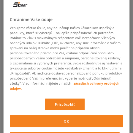
ADIDAS BUNDA FIREBIRD
DENIM
Chránime Vaše údaje
pánske, prechodné bundy
Venujeme všetko úsilie, aby bol nákup našich Zákazníkov úspešný a
produkty, ktoré si vyberajú – najlepšie prispôsobené ich potrebám.
5.0
(
12
)
Robíme to však s maximálnym rešpektom voči bezpečnosti všetkých
osobných údajov. Kliknite „OK”, ak chcete, aby sme informácie o Vašom
100
€
správaní na našej stránke mohli použiť na prípravu obsahu
cena s DPH
personalizovaného priamo pre Vás, vrátane odporúčaní produktov
prispôsobených Vašim potrebám a záujmom, personalizovanej reklamy
či zapamätania si vybraných preferencií. Svoje rozhodnutie aj nastavenia
+ 100 BODOV V
SIZEERCLUBE
týkajúce sa súborov cookie môžete kedykoľvek zmeniť, a to kliknutím na
„Prispôsobiť”. Ak nechcete dostávať personalizovanú ponuku produktov
FARBA
MODRÁ
prispôsobenú Vašim preferenciám, vyberte možnosť „Odmietnuť
všetky”. Viac informácií nájdete v našich
zásadách ochrany osobných
údajov.
Prispôsobiť
Vyberte veľkosť
OK
S