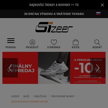
×
NAJNOVŠIE TRENDY A NOVINKY >> TU
30 DNÍ NA VÝMENU A VRÁTENIE TOVARU
PONUKA
PRIHLÁSIŤ
SCHRÁNKA
KOŠÍK
HĽADAŤ
›
›
›
›
SIZEER
MUŽI
OBLEČENIE
PRECHODNÉ BUNDY
ADIDAS BUNDA FIREBIRD DENIM