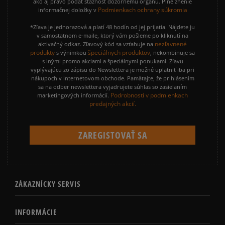
ako aj právo podať sťažnosť dozornému orgánu. Plné znenie
Podmienkach ochrany súkromia
informačnej doložky v
*Zľava je jednorazová a platí 48 hodín od jej prijatia. Nájdete ju
v samostatnom e-maile, ktorý vám pošleme po kliknutí na
nezľavnené
aktivačný odkaz. Zľavový kód sa vzťahuje na
produkty
špeciálnych produktov
s výnimkou
, nekombinuje sa
s inými promo akciami a špeciálnymi ponukami. Zľavu
vyplývajúcu zo zápisu do Newslettera je možné uplatniť iba pri
nákupoch v internetovom obchode. Pamätajte, že prihlásením
sa na odber newslettera vyjadrujete súhlas so zasielaním
Podrobnosti v podmienkach
marketingových informácií.
predajných akcií.
ZÁKAZNÍCKY SERVIS
INFORMÁCIE