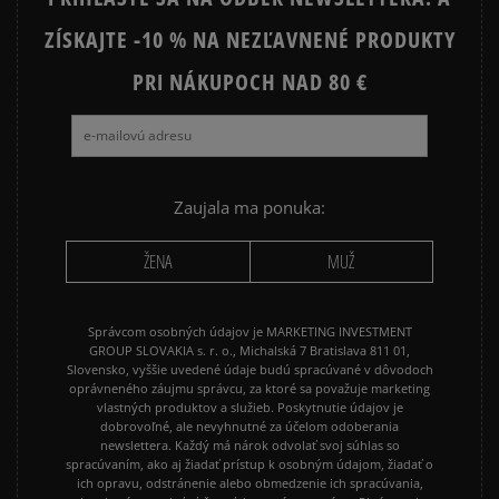
ZÍSKAJTE -10 % NA NEZĽAVNENÉ PRODUKTY
Ako zhromažďujeme recenzie?
PRI NÁKUPOCH NAD 80 €
Recenzie zákazníkov
Vymazať
Hľadať
Zaujala ma ponuka:
ŽENA
MUŽ
Správcom osobných údajov je MARKETING INVESTMENT
GROUP SLOVAKIA s. r. o., Michalská 7 Bratislava 811 01,
Slovensko, vyššie uvedené údaje budú spracúvané v dôvodoch
oprávneného záujmu správcu, za ktoré sa považuje marketing
vlastných produktov a služieb. Poskytnutie údajov je
dobrovoľné, ale nevyhnutné za účelom odoberania
newslettera. Každý má nárok odvolať svoj súhlas so
spracúvaním, ako aj žiadať prístup k osobným údajom, žiadať o
ich opravu, odstránenie alebo obmedzenie ich spracúvania,