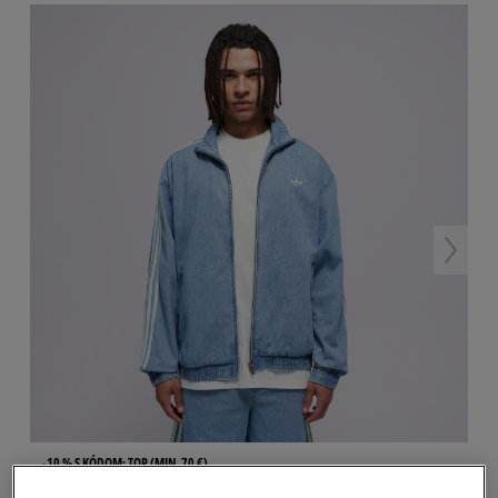
-10 % S KÓDOM: TOP (MIN. 70 €)