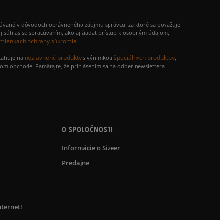
cúvané v dôvodoch oprávneného záujmu správcu, za ktoré sa považuje
Informovať o dostupnosti
j súhlas so spracúvaním, ako aj žiadať prístup k osobným údajom,
mienkach ochrany súkromia
nezľavnené produkty
špeciálnych produktov
zťahuje na
s výnimkou
,
vom obchode. Pamätajte, že prihlásením sa na odber newslettera
O SPOLOČNOSTI
Informácie o Sizeer
Predajne
nternet!