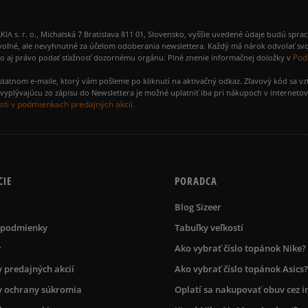
 r. o., Michalská 7 Bratislava 811 01, Slovensko, vyššie uvedené údaje budú spra
48 2/3
31,5 cm
voľné, ale nevyhnutné za účelom odoberania newslettera. Každý má nárok odvolať svo
Pod
ako aj právo podať sťažnosť dozornému orgánu. Plné znenie informačnej doložky v
amostatnom e-maile, ktorý vám pošleme po kliknutí na aktivačný odkaz. Zľavový kód sa v
yplývajúcu zo zápisu do Newslettera je možné uplatniť iba pri nákupoch v interneto
ti v podmienkach predajných akcií.
CIE
PORADCA
Blog Sizeer
 podmienky
Tabuľky veľkostí
r
Ako vybrať číslo topánok Nike?
 predajných akcií
Ako vybrať číslo topánok Asics?
 ochrany súkromia
Oplatí sa nakupovať obuv cez i