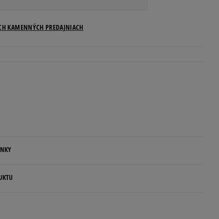
Veľkosti US
ICH KAMENNÝCH PREDAJNIACH
Informovať o dostupnosti
Informovať o dostupnosti
Informovať o dostupnosti
Informovať o dostupnosti
ENKY
Informovať o dostupnosti
.
UKTU
Informovať o dostupnosti
ovné dni.
ia:
Informovať o dostupnosti