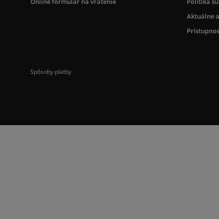
Online formulár na vrátenie
Politika s
Aktuálne a
Prístupnos
Spôsoby platby