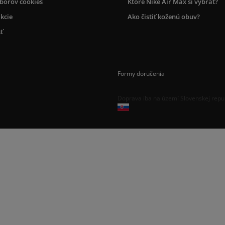
úborov cookies
Ktoré Nike Air Max si vybrať?
kcie
Ako čistiť koženú obuv?
ť
Formy doručenia
Doprava iba na území Slovenskej repu