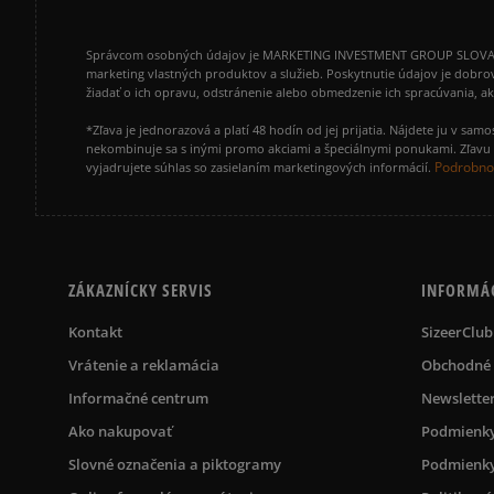
Správcom osobných údajov je MARKETING INVESTMENT GROUP SLOVAKIA s.
marketing vlastných produktov a služieb. Poskytnutie údajov je dobro
žiadať o ich opravu, odstránenie alebo obmedzenie ich spracúvania, 
*Zľava je jednorazová a platí 48 hodín od jej prijatia. Nájdete ju v s
nekombinuje sa s inými promo akciami a špeciálnymi ponukami. Zľavu v
Podrobnos
vyjadrujete súhlas so zasielaním marketingových informácií.
ZÁKAZNÍCKY SERVIS
INFORMÁ
Kontakt
SizeerClub
Vrátenie a reklamácia
Obchodné
Informačné centrum
Newslette
Ako nakupovať
Podmienky
Slovné označenia a piktogramy
Podmienky