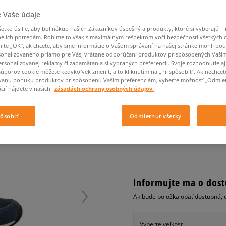
Converse Chuck Taylor
Havaianas
Ľadvinky
Confront
Champion
EMU Australia
All Star
Klobúky
Ľadvinky
 Vaše údaje
Dickies
Klobúky
Converse
Confront
Ellesse
Nike Air Max 90
Tašky
Klobúky
Saucony
Peráčníky
Crocs
Converse
Fila
tko úsilie, aby bol nákup našich Zákazníkov úspešný a produkty, ktoré si vyberajú – 
Nike Air Max DN8
-50 % na druhé balenie
Rukavice
é ich potrebám. Robíme to však s maximálnym rešpektom voči bezpečnosti všetkých
Clarks
Dr. Martens
DC
Jansport
ponožiek
nite „OK”, ak chcete, aby sme informácie o Vašom správaní na našej stránke mohli pou
ADIDAS ADISTAR RAC
Nike Air Force 1 LV8
-50 % na druhé balení
Eastpak
Dickies
Jordan
onalizovaného priamo pre Vás, vrátane odporúčaní produktov prispôsobených Vaši
ponožek
Jordan 4
pánske, adidas
rsonalizovanej reklamy či zapamätania si vybraných preferencií. Svoje rozhodnutie aj
Empire
Eastpak
Lacoste
súborov cookie môžete kedykoľvek zmeniť, a to kliknutím na „Prispôsobiť”. Ak nechcet
New Balance 530
vanú ponuku produktov prispôsobenú Vašim preferenciám, vyberte možnosť „Odmiet
0.0
(
0
)
New Balance 1906
cií nájdete v našich
zásadách ochrany osobných údajov.
45
€
Puma Speedcat
cena s DPH
Puma Suede XL
pôsobiť
Odmietnuť všetky
Puma Palermo
+ 45 BODOV V
SIZEERCLU
Asics Gel-NYC Rugged
Informujte ma o dost
Ak bude položka opäť dostupná, 
Vyberte veľkosť