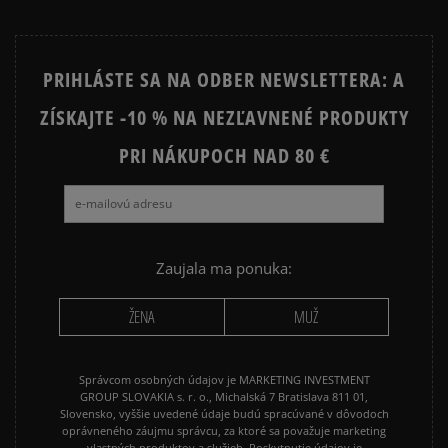
PRIHLÁSTE SA NA ODBER NEWSLETTERA: A
ZÍSKAJTE -10 % NA NEZĽAVNENÉ PRODUKTY
PRI NÁKUPOCH NAD 80 €
Zaujala ma ponuka:
ŽENA
MUŽ
Správcom osobných údajov je MARKETING INVESTMENT
GROUP SLOVAKIA s. r. o., Michalská 7 Bratislava 811 01,
Slovensko, vyššie uvedené údaje budú spracúvané v dôvodoch
oprávneného záujmu správcu, za ktoré sa považuje marketing
vlastných produktov a služieb. Poskytnutie údajov je