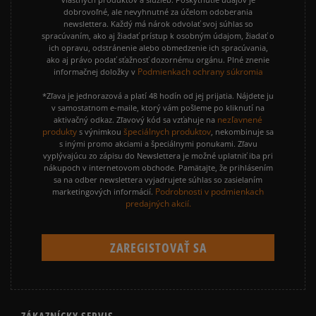
dobrovoľné, ale nevyhnutné za účelom odoberania
newslettera. Každý má nárok odvolať svoj súhlas so
spracúvaním, ako aj žiadať prístup k osobným údajom, žiadať o
ich opravu, odstránenie alebo obmedzenie ich spracúvania,
ako aj právo podať sťažnosť dozornému orgánu. Plné znenie
Podmienkach ochrany súkromia
informačnej doložky v
*Zľava je jednorazová a platí 48 hodín od jej prijatia. Nájdete ju
v samostatnom e-maile, ktorý vám pošleme po kliknutí na
nezľavnené
aktivačný odkaz. Zľavový kód sa vzťahuje na
produkty
špeciálnych produktov
s výnimkou
, nekombinuje sa
s inými promo akciami a špeciálnymi ponukami. Zľavu
vyplývajúcu zo zápisu do Newslettera je možné uplatniť iba pri
nákupoch v internetovom obchode. Pamätajte, že prihlásením
sa na odber newslettera vyjadrujete súhlas so zasielaním
Podrobnosti v podmienkach
marketingových informácií.
predajných akcií.
ZÁKAZNÍCKY SERVIS