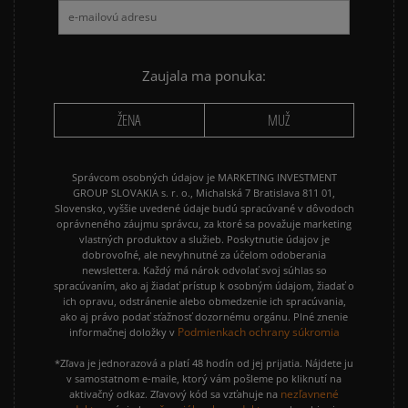
Vymazať
Hľadať
Zaujala ma ponuka:
ŽENA
MUŽ
Správcom osobných údajov je MARKETING INVESTMENT
GROUP SLOVAKIA s. r. o., Michalská 7 Bratislava 811 01,
Slovensko, vyššie uvedené údaje budú spracúvané v dôvodoch
oprávneného záujmu správcu, za ktoré sa považuje marketing
vlastných produktov a služieb. Poskytnutie údajov je
dobrovoľné, ale nevyhnutné za účelom odoberania
newslettera. Každý má nárok odvolať svoj súhlas so
spracúvaním, ako aj žiadať prístup k osobným údajom, žiadať o
ich opravu, odstránenie alebo obmedzenie ich spracúvania,
ako aj právo podať sťažnosť dozornému orgánu. Plné znenie
Podmienkach ochrany súkromia
informačnej doložky v
*Zľava je jednorazová a platí 48 hodín od jej prijatia. Nájdete ju
v samostatnom e-maile, ktorý vám pošleme po kliknutí na
nezľavnené
aktivačný odkaz. Zľavový kód sa vzťahuje na