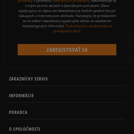
produkty
špeciálnych produktov
s výnimkou
, nekombinuje sa
s inými promo akciami a špeciálnymi ponukami. Zľavu
vyplývajúcu zo zápisu do Newslettera je možné uplatniť iba pri
nákupoch v internetovom obchode. Pamätajte, že prihlásením
sa na odber newslettera vyjadrujete súhlas so zasielaním
Podrobnosti v podmienkach
marketingových informácií.
predajných akcií.
ZÁKAZNÍCKY SERVIS
INFORMÁCIE
PORADCA
O SPOLOČNOSTI