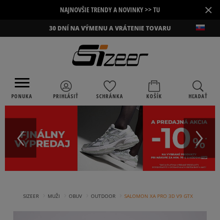
×
NAJNOVŠIE TRENDY A NOVINKY >> TU
30 DNÍ NA VÝMENU A VRÁTENIE TOVARU
PONUKA
PRIHLÁSIŤ
SCHRÁNKA
KOŠÍK
HĽADAŤ
›
›
›
›
SIZEER
MUŽI
OBUV
OUTDOOR
SALOMON XA PRO 3D V9 GTX