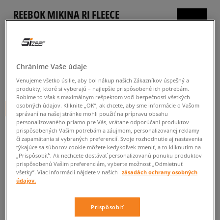
REEBOK MIKINA RI FLEECE
HOODY
dámske, mikiny
4.8
(
5
)
Chránime Vaše údaje
14
€
Venujeme všetko úsilie, aby bol nákup našich Zákazníkov úspešný a
cena s DPH
produkty, ktoré si vyberajú – najlepšie prispôsobené ich potrebám.
Robíme to však s maximálnym rešpektom voči bezpečnosti všetkých
osobných údajov. Kliknite „OK”, ak chcete, aby sme informácie o Vašom
+ 14 BODOV V
SIZEERCLUBE
správaní na našej stránke mohli použiť na prípravu obsahu
personalizovaného priamo pre Vás, vrátane odporúčaní produktov
prispôsobených Vašim potrebám a záujmom, personalizovanej reklamy
či zapamätania si vybraných preferencií. Svoje rozhodnutie aj nastavenia
Informujte ma o dostupnosti
týkajúce sa súborov cookie môžete kedykoľvek zmeniť, a to kliknutím na
„Prispôsobiť”. Ak nechcete dostávať personalizovanú ponuku produktov
Ak bude položka opäť dostupná, dostanete od nás oznámenie.
prispôsobenú Vašim preferenciám, vyberte možnosť „Odmietnuť
všetky”. Viac informácií nájdete v našich
zásadách ochrany osobných
údajov.
Vyberte veľkosť
Prispôsobiť
ZISTIŤ DOSTUPNOSŤ V NAŠICH KAMENNÝCH PREDAJNIACH
Informovať o
XS