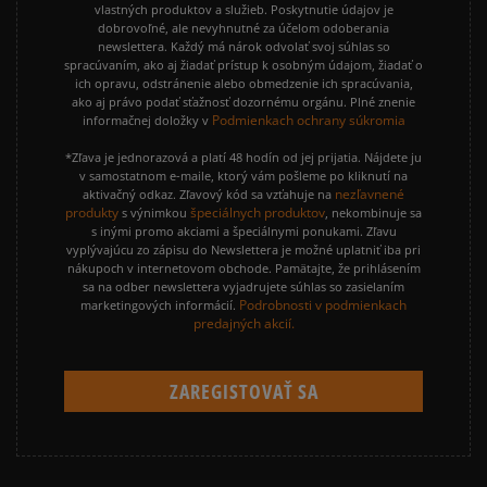
vlastných produktov a služieb. Poskytnutie údajov je
dobrovoľné, ale nevyhnutné za účelom odoberania
newslettera. Každý má nárok odvolať svoj súhlas so
spracúvaním, ako aj žiadať prístup k osobným údajom, žiadať o
ich opravu, odstránenie alebo obmedzenie ich spracúvania,
ako aj právo podať sťažnosť dozornému orgánu. Plné znenie
Podmienkach ochrany súkromia
informačnej doložky v
*Zľava je jednorazová a platí 48 hodín od jej prijatia. Nájdete ju
v samostatnom e-maile, ktorý vám pošleme po kliknutí na
nezľavnené
aktivačný odkaz. Zľavový kód sa vzťahuje na
produkty
špeciálnych produktov
s výnimkou
, nekombinuje sa
s inými promo akciami a špeciálnymi ponukami. Zľavu
vyplývajúcu zo zápisu do Newslettera je možné uplatniť iba pri
nákupoch v internetovom obchode. Pamätajte, že prihlásením
sa na odber newslettera vyjadrujete súhlas so zasielaním
Podrobnosti v podmienkach
marketingových informácií.
predajných akcií.