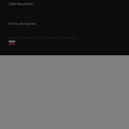
Spôsoby platby
Formy doručenia
Doprava iba na území Slovenskej republiky