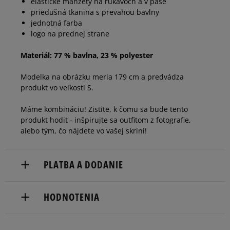
elastické manžety na rukávoch a v páse
priedušná tkanina s prevahou bavlny
jednotná farba
logo na prednej strane
Materiál: 77 % bavlna, 23 % polyester
Modelka na obrázku meria 179 cm a predvádza
produkt vo veľkosti S.
Máme kombináciu! Zistite, k čomu sa bude tento
produkt hodiť - inšpirujte sa outfitom z fotografie,
alebo tým, čo nájdete vo vašej skrini!
PLATBA A DODANIE
Doručenie zadarmo od 80 €.
HODNOTENIA
Dodacia lehota: 2 až 6 pracovné dni.
Dostupné spôsoby doručenia: