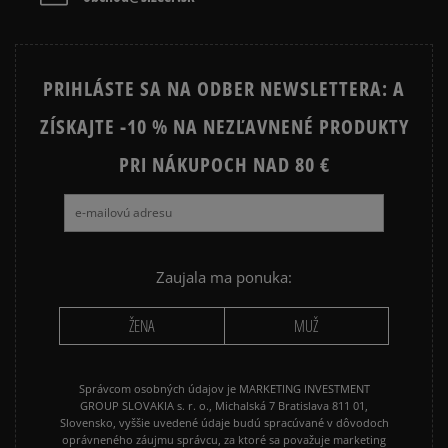
Prezrite si populárne kolekcie:
PRIHLÁSTE SA NA ODBER NEWSLETTERA: A
NIKE FLEECE
NIKE TECH FLEECE
ZÍSKAJTE -10 % NA NEZĽAVNENÉ PRODUKTY
NIKE HOODIES
NIKE SPORTSWEAR
PRI NÁKUPOCH NAD 80 €
JARNÉ OBLEČENIE
JESENNÉ OBLEČENIE
ZIMNÉ OBLEČENIE
Zaujala ma ponuka:
ŽENA
MUŽ
Správcom osobných údajov je MARKETING INVESTMENT
GROUP SLOVAKIA s. r. o., Michalská 7 Bratislava 811 01,
Slovensko, vyššie uvedené údaje budú spracúvané v dôvodoch
oprávneného záujmu správcu, za ktoré sa považuje marketing