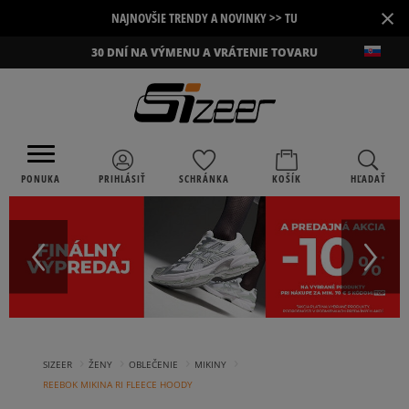
×
NAJNOVŠIE TRENDY A NOVINKY >> TU
30 DNÍ NA VÝMENU A VRÁTENIE TOVARU
PONUKA
PRIHLÁSIŤ
SCHRÁNKA
KOŠÍK
HĽADAŤ
›
›
›
›
SIZEER
ŽENY
OBLEČENIE
MIKINY
REEBOK MIKINA RI FLEECE HOODY