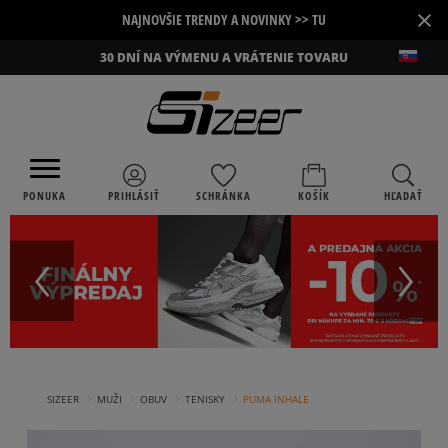
×
NAJNOVŠIE TRENDY A NOVINKY >> TU
30 DNÍ NA VÝMENU A VRÁTENIE TOVARU
PONUKA
PRIHLÁSIŤ
SCHRÁNKA
KOŠÍK
HĽADAŤ
›
›
›
›
SIZEER
MUŽI
OBUV
TENISKY
PUMA INHALE