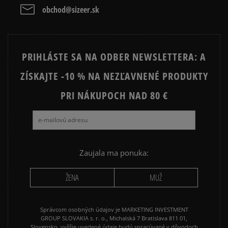
ADIDAS SUPERSTAR
AIR JORDAN
obchod@sizeer.sk
Vymazať
Hľadať
CONVERSE CUCK TAYLOR ALL
JORDAN AIR 1
STAR
PRIHLÁSTE SA NA ODBER NEWSLETTERA: A
JORDAN 4
NEW BALANCE 740
ZÍSKAJTE -10 % NA NEZĽAVNENÉ PRODUKTY
NEW BALANCE 9060
NIKE AIR FORCE 1
NIKE AIR FORCE 1 07
PRI NÁKUPOCH NAD 80 €
NIKE AIR FORCE 1 LV8
NIKE AIR MAX 90
NIKE DUNK
NIKE P-6000
NIKE SHOX
PUMA SUEDE
REEBOK CLASSIC
Zaujala ma ponuka:
VANS OLD SKOOL
VANS SK8
ŽENA
MUŽ
Správcom osobných údajov je MARKETING INVESTMENT
GROUP SLOVAKIA s. r. o., Michalská 7 Bratislava 811 01,
Slovensko, vyššie uvedené údaje budú spracúvané v dôvodoch