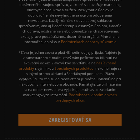
oprávneného záujmu správcu, za ktoré sa považuje marketing
vlastných produktov a služieb. Poskytnutie údajov je
dobrovoľné, ale nevyhnutné za účelom odoberania
newslettera. Každý má nárok odvolať svoj súhlas so
spracúvaním, ako aj žiadať prístup k osobným údajom, žiadať o
ich opravu, odstránenie alebo obmedzenie ich spracúvania,
ako aj právo podať sťažnosť dozornému orgánu. Plné znenie
Podmienkach ochrany súkromia
informačnej doložky v
*Zľava je jednorazová a platí 48 hodín od jej prijatia. Nájdete ju
v samostatnom e-maile, ktorý vám pošleme po kliknutí na
nezľavnené
aktivačný odkaz. Zľavový kód sa vzťahuje na
produkty
špeciálnych produktov
s výnimkou
, nekombinuje sa
s inými promo akciami a špeciálnymi ponukami. Zľavu
vyplývajúcu zo zápisu do Newslettera je možné uplatniť iba pri
nákupoch v internetovom obchode. Pamätajte, že prihlásením
sa na odber newslettera vyjadrujete súhlas so zasielaním
Podrobnosti v podmienkach
marketingových informácií.
predajných akcií.