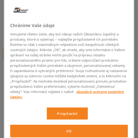
PUMA INHALE
pánske, tenisky
5.0
(
3
)
Chránime Vaše údaje
Venujeme všetko úsilie, aby bol nákup našich Zákazníkov úspešný a
79
€
cena s DPH
produkty, ktoré si vyberajú – najlepšie prispôsobené ich potrebám.
Robíme to však s maximálnym rešpektom voči bezpečnosti všetkých
osobných údajov. Kliknite „OK”, ak chcete, aby sme informácie o Vašom
+ 79 BODOV V
SIZEERCLUBE
správaní na našej stránke mohli použiť na prípravu obsahu
personalizovaného priamo pre Vás, vrátane odporúčaní produktov
prispôsobených Vašim potrebám a záujmom, personalizovanej reklamy
či zapamätania si vybraných preferencií. Svoje rozhodnutie aj nastavenia
týkajúce sa súborov cookie môžete kedykoľvek zmeniť, a to kliknutím na
Informujte ma o dostupnosti
„Prispôsobiť”. Ak nechcete dostávať personalizovanú ponuku produktov
prispôsobenú Vašim preferenciám, vyberte možnosť „Odmietnuť
Ak bude položka opäť dostupná, dostanete od nás oznámenie.
všetky”. Viac informácií nájdete v našich
zásadách ochrany osobných
údajov.
Vyberte veľkosť
Prispôsobiť
Veľkosti EU
Veľkosti US
ZISTIŤ DOSTUPNOSŤ V NAŠICH KAMENNÝCH PREDAJNIACH
OK
41
26,5 cm
Informovať o dostupnosti