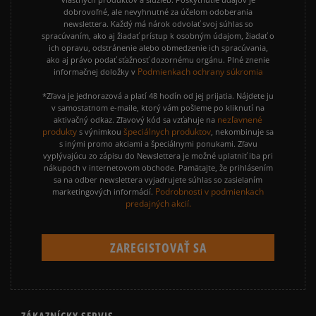
dobrovoľné, ale nevyhnutné za účelom odoberania
newslettera. Každý má nárok odvolať svoj súhlas so
spracúvaním, ako aj žiadať prístup k osobným údajom, žiadať o
ich opravu, odstránenie alebo obmedzenie ich spracúvania,
ako aj právo podať sťažnosť dozornému orgánu. Plné znenie
Podmienkach ochrany súkromia
informačnej doložky v
*Zľava je jednorazová a platí 48 hodín od jej prijatia. Nájdete ju
v samostatnom e-maile, ktorý vám pošleme po kliknutí na
nezľavnené
aktivačný odkaz. Zľavový kód sa vzťahuje na
produkty
špeciálnych produktov
s výnimkou
, nekombinuje sa
s inými promo akciami a špeciálnymi ponukami. Zľavu
vyplývajúcu zo zápisu do Newslettera je možné uplatniť iba pri
nákupoch v internetovom obchode. Pamätajte, že prihlásením
sa na odber newslettera vyjadrujete súhlas so zasielaním
Podrobnosti v podmienkach
marketingových informácií.
predajných akcií.
ZÁKAZNÍCKY SERVIS