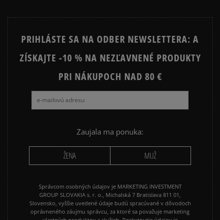
PRIHLÁSTE SA NA ODBER NEWSLETTERA: A
ZÍSKAJTE -10 % NA NEZĽAVNENÉ PRODUKTY
PRI NÁKUPOCH NAD 80 €
Zaujala ma ponuka:
ŽENA
MUŽ
Správcom osobných údajov je MARKETING INVESTMENT
GROUP SLOVAKIA s. r. o., Michalská 7 Bratislava 811 01,
Slovensko, vyššie uvedené údaje budú spracúvané v dôvodoch
oprávneného záujmu správcu, za ktoré sa považuje marketing
vlastných produktov a služieb. Poskytnutie údajov je