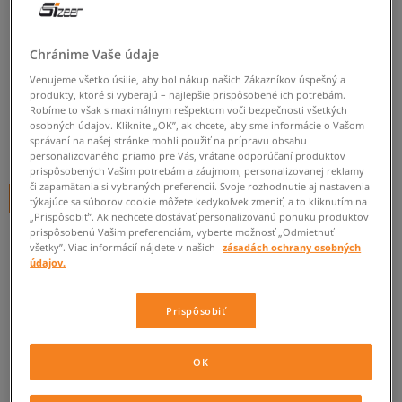
O'NEILL TRIČKO LM
LOOKBACK
Chránime Vaše údaje
pánske, tričká
Venujeme všetko úsilie, aby bol nákup našich Zákazníkov úspešný a
produkty, ktoré si vyberajú – najlepšie prispôsobené ich potrebám.
Robíme to však s maximálnym rešpektom voči bezpečnosti všetkých
0.0
(
0
)
osobných údajov. Kliknite „OK”, ak chcete, aby sme informácie o Vašom
správaní na našej stránke mohli použiť na prípravu obsahu
9,95
€
cena s DPH
personalizovaného priamo pre Vás, vrátane odporúčaní produktov
prispôsobených Vašim potrebám a záujmom, personalizovanej reklamy
či zapamätania si vybraných preferencií. Svoje rozhodnutie aj nastavenia
+ 10 BODOV V
SIZEERCLUBE
týkajúce sa súborov cookie môžete kedykoľvek zmeniť, a to kliknutím na
„Prispôsobiť”. Ak nechcete dostávať personalizovanú ponuku produktov
prispôsobenú Vašim preferenciám, vyberte možnosť „Odmietnuť
všetky”. Viac informácií nájdete v našich
zásadách ochrany osobných
údajov.
Informujte ma o dostupnosti
Ak bude položka opäť dostupná, dostanete od nás oznámenie.
Prispôsobiť
Vyberte veľkosť
OK
ZISTIŤ DOSTUPNOSŤ V NAŠICH KAMENNÝCH PREDAJNIACH
Informovať o
S