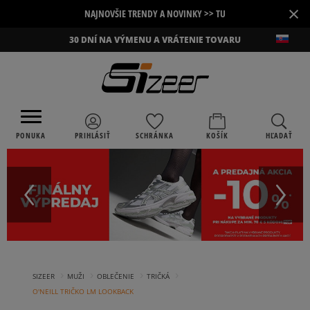
×
NAJNOVŠIE TRENDY A NOVINKY >> TU
30 DNÍ NA VÝMENU A VRÁTENIE TOVARU
PONUKA
PRIHLÁSIŤ
SCHRÁNKA
KOŠÍK
HĽADAŤ
›
›
›
›
SIZEER
MUŽI
OBLEČENIE
TRIČKÁ
O'NEILL TRIČKO LM LOOKBACK