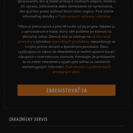
spracúvaním, ako aj žiadať prístup k osobným údajom, žiadať o
ich opravu, odstránenie alebo obmedzenie ich spracúvania,
ako aj právo podať sťažnosť dozornému orgánu. Plné znenie
Podmienkach ochrany súkromia
informačnej doložky v
*Zľava je jednorazová a platí 48 hodín od jej prijatia. Nájdete ju
v samostatnom e-maile, ktorý vám pošleme po kliknutí na
nezľavnené
aktivačný odkaz. Zľavový kód sa vzťahuje na
produkty
špeciálnych produktov
s výnimkou
, nekombinuje sa
s inými promo akciami a špeciálnymi ponukami. Zľavu
vyplývajúcu zo zápisu do Newslettera je možné uplatniť iba pri
nákupoch v internetovom obchode. Pamätajte, že prihlásením
sa na odber newslettera vyjadrujete súhlas so zasielaním
Podrobnosti v podmienkach
marketingových informácií.
predajných akcií.
ZÁKAZNÍCKY SERVIS