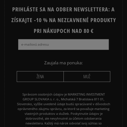
Prezrite si populárne kolekcie:
PRIHLÁSTE SA NA ODBER NEWSLETTERA: A
ZÍSKAJTE -10 % NA NEZĽAVNENÉ PRODUKTY
NIKE FLEECE
NIKE TECH FLEECE
NIKE SPORTSWEAR
PRI NÁKUPOCH NAD 80 €
JARNÉ OBLEČENIE
ADIDAS 3 STRIPES
ADIDAS 3 STRIPES TRIČKÁ
Zaujala ma ponuka:
ŽENA
MUŽ
Správcom osobných údajov je MARKETING INVESTMENT
GROUP SLOVAKIA s. r. o., Michalská 7 Bratislava 811 01,
Slovensko, vyššie uvedené údaje budú spracúvané v dôvodoch
oprávneného záujmu správcu, za ktoré sa považuje marketing
vlastných produktov a služieb. Poskytnutie údajov je
dobrovoľné, ale nevyhnutné za účelom odoberania
newslettera. Každý má nárok odvolať svoj súhlas so