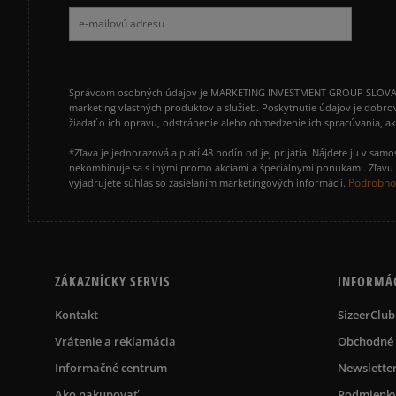
Správcom osobných údajov je MARKETING INVESTMENT GROUP SLOVAKIA s.
marketing vlastných produktov a služieb. Poskytnutie údajov je dobro
žiadať o ich opravu, odstránenie alebo obmedzenie ich spracúvania, 
*Zľava je jednorazová a platí 48 hodín od jej prijatia. Nájdete ju v s
nekombinuje sa s inými promo akciami a špeciálnymi ponukami. Zľavu v
Podrobnos
vyjadrujete súhlas so zasielaním marketingových informácií.
ZÁKAZNÍCKY SERVIS
INFORMÁ
Kontakt
SizeerClub
Vrátenie a reklamácia
Obchodné
Informačné centrum
Newslette
Ako nakupovať
Podmienky