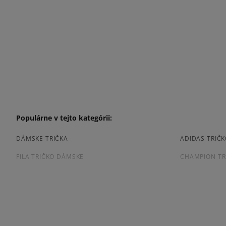
Populárne v tejto kategórii:
DÁMSKE TRIČKA
ADIDAS TRIČ
FILA TRIČKO DÁMSKE
CHAMPION TR
NEW BALANCE TRIČKO DÁMSKE
NIKE TRIČKO
VANS TRIČKO DÁMSKE
DÁMSKE TRIČ
Prezrite si populárne kolekcie: