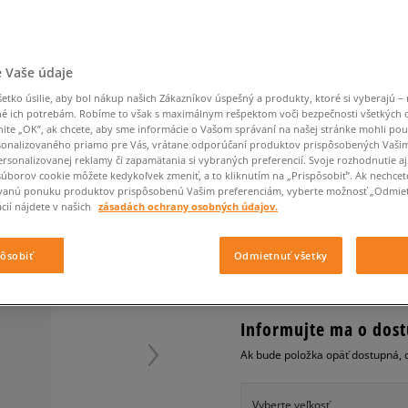
Converse Chuck Taylor
Havaianas
Starostlivosť o obuv
Confront
Champion
EMU Australia
Starostlivosť o obuv
Boxerky
All Star
Dickies
Čiapky
Converse
Confront
Ellesse
Čiapky
Klobúky
Nike Air Max 90
Saucony
Šály a rukavice
Crocs
Converse
Fila
Rukavice
Starostlivosť o obuv
Nike Air Max DN8
 Vaše údaje
Clarks
Dr. Martens
DC
Jansport
Klobúky
Čiapky
O'NEILL TRIČKO HILL
Nike Air Force 1 LV8
Eastpak
Dickies
Jordan
tko úsilie, aby bol nákup našich Zákazníkov úspešný a produkty, ktoré si vyberajú – 
Rukavice
Jordan 4
dámske, tričká
é ich potrebám. Robíme to však s maximálnym rešpektom voči bezpečnosti všetkých
Empire
Eastpak
Lacoste
nite „OK”, ak chcete, aby sme informácie o Vašom správaní na našej stránke mohli pou
New Balance 530
onalizovaného priamo pre Vás, vrátane odporúčaní produktov prispôsobených Vaši
0.0
(
0
)
New Balance 1906
rsonalizovanej reklamy či zapamätania si vybraných preferencií. Svoje rozhodnutie aj
súborov cookie môžete kedykoľvek zmeniť, a to kliknutím na „Prispôsobiť”. Ak nechcet
19,95
€
Puma Speedcat
cena s 
vanú ponuku produktov prispôsobenú Vašim preferenciám, vyberte možnosť „Odmiet
Puma Suede XL
cií nájdete v našich
zásadách ochrany osobných údajov.
Puma Palermo
+ 20 BODOV V
SIZEERCLU
Asics Gel-NYC Rugged
pôsobiť
Odmietnuť všetky
Informujte ma o dost
Ak bude položka opäť dostupná, 
Vyberte veľkosť