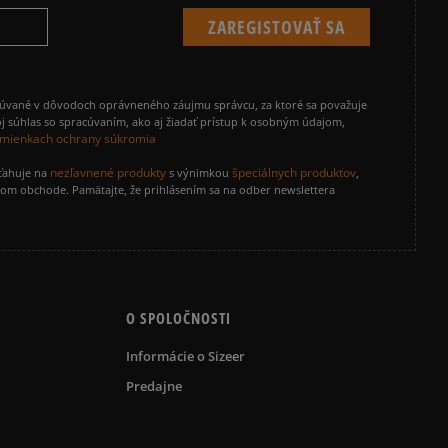
cúvané v dôvodoch oprávneného záujmu správcu, za ktoré sa považuje
j súhlas so spracúvaním, ako aj žiadať prístup k osobným údajom,
mienkach ochrany súkromia
nezľavnené produkty
špeciálnych produktov
zťahuje na
s výnimkou
,
vom obchode. Pamätajte, že prihlásením sa na odber newslettera
O SPOLOČNOSTI
Informácie o Sizeer
Predajne