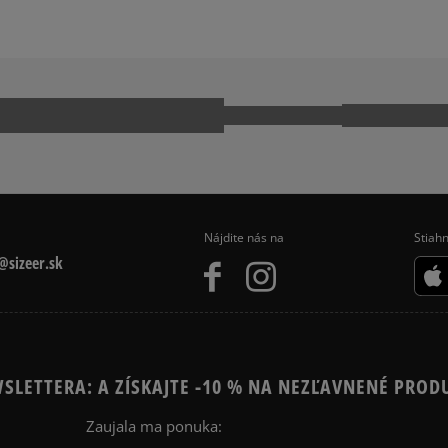
EECE
NIKE SPORTSWEAR
IPES TRIČKÁ
Nájdite nás na
Stiahn
sizeer.sk
SLETTERA: A ZÍSKAJTE -10 % NA NEZĽAVNENÉ PROD
Zaujala ma ponuka: