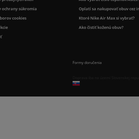
 ochrany súkromia
Oplatí sa nakupovať obuv cez i
úborov cookies
Ktoré Nike Air Max si vybrať?
kcie
Ako čistiť koženú obuv?
ť
Formy doručenia
Doprava iba na území Slovenskej repu