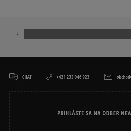
NIKE FLEECE
NIKE TECH FL
ADIDAS 3 STRIPES
ADIDAS 3 STR
CHAT
+421 233 046 923
obchod@
PRIHLÁSTE SA NA ODBER NEW