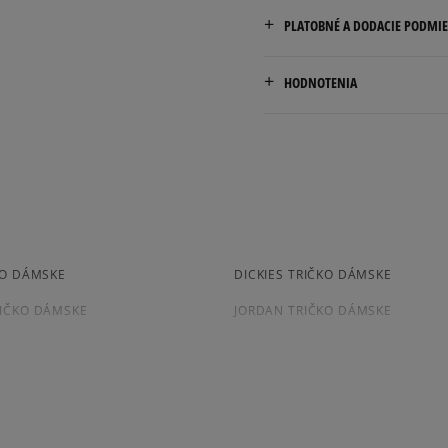
PLATOBNÉ A DODACIE PODMI
Doručenie zadarmo od 80 €
HODNOTENIA
Dodacia lehota: 2 až 6 prac
Dostupné spôsoby doručen
Pr
kuriér,
packeta (zásielkovňa - 
slovenská pošta - na adr
osobné prevzatie v preda
Dostupné spôsoby platby:
KO DÁMSKE
DICKIES TRIČKO DÁMSKE
prevod,
kartou,
IČKO DÁMSKE
JORDAN TRIČKO DÁMSKE
platba na dobierku.
 DÁMSKE
PUMA TRIČKO DÁMSKE
KO S DLHÝM RUKÁVOM
DÁMSKE TRIČKO KRATKY RUKAV