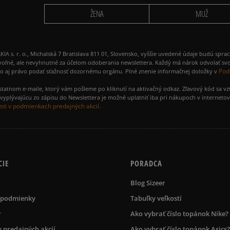
ŽENA
MUŽ
 r. o., Michalská 7 Bratislava 811 01, Slovensko, vyššie uvedené údaje budú spra
voľné, ale nevyhnutné za účelom odoberania newslettera. Každý má nárok odvolať svo
Pod
ako aj právo podať sťažnosť dozornému orgánu. Plné znenie informačnej doložky v
amostatnom e-maile, ktorý vám pošleme po kliknutí na aktivačný odkaz. Zľavový kód sa v
yplývajúcu zo zápisu do Newslettera je možné uplatniť iba pri nákupoch v interneto
ti v podmienkach predajných akcií.
CIE
PORADCA
Blog Sizeer
 podmienky
Tabuľky veľkostí
r
Ako vybrať číslo topánok Nike?
 predajných akcií
Ako vybrať číslo topánok Asics?