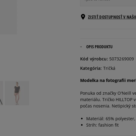
Informovať o
ZISTIŤ DOSTUPNOSŤ V NAŠ
XS
dostupnosti
Informovať o
S
dostupnosti
OPIS PRODUKTU
Informovať o
Kód výrobcu:
5073269009
M
dostupnosti
Kategória:
Tričká
Informovať o
Modelka na fotografii meri
L
dostupnosti
Ponuka od značky O'Neill v
materiálu. Tričko HILLTOP 
počas nosenia. Netipický st
Materiál: 65% polyester
Strih: fashion fit