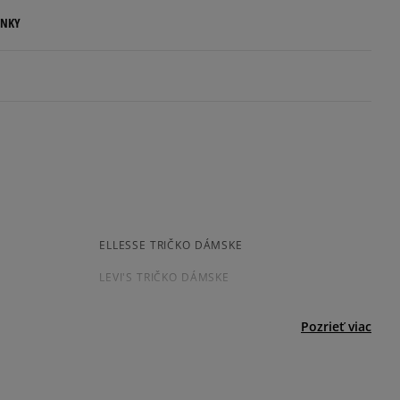
ENKY
.
ovné dni.
ia:
odukt nemá žiadne recenzie
kamenná pobočka, výdejné boxy: Z-BOX),
esu,
jni.
ELLESSE TRIČKO DÁMSKE
LEVI'S TRIČKO DÁMSKE
REEBOK TRIČKO DÁMSKE
Pozrieť viac