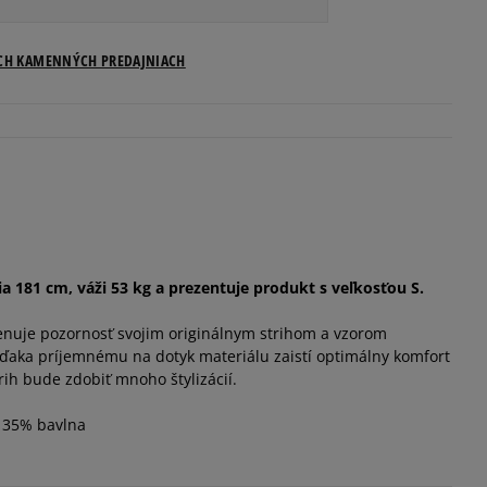
ICH KAMENNÝCH PREDAJNIACH
a 181 cm, váži 53 kg a prezentuje produkt s veľkosťou S.
enuje pozornosť svojim originálnym strihom a vzorom
vďaka príjemnému na dotyk materiálu zaistí optimálny komfort
rih bude zdobiť mnoho štylizácií.
, 35% bavlna