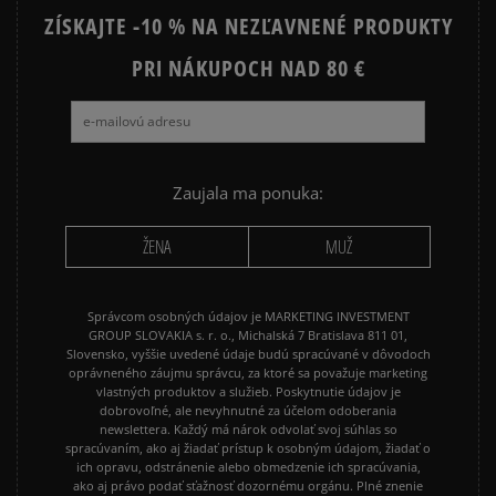
ZÍSKAJTE -10 % NA NEZĽAVNENÉ PRODUKTY
NIKE FLEECE
NIKE TECH FLEECE
NIKE SPORTSWEAR
PRI NÁKUPOCH NAD 80 €
JARNÉ OBLEČENIE
ADIDAS 3 STRIPES
ADIDAS 3 STRIPES TRIČKÁ
Zaujala ma ponuka:
ŽENA
MUŽ
Správcom osobných údajov je MARKETING INVESTMENT
GROUP SLOVAKIA s. r. o., Michalská 7 Bratislava 811 01,
Slovensko, vyššie uvedené údaje budú spracúvané v dôvodoch
oprávneného záujmu správcu, za ktoré sa považuje marketing
vlastných produktov a služieb. Poskytnutie údajov je
dobrovoľné, ale nevyhnutné za účelom odoberania
newslettera. Každý má nárok odvolať svoj súhlas so
spracúvaním, ako aj žiadať prístup k osobným údajom, žiadať o
ich opravu, odstránenie alebo obmedzenie ich spracúvania,
ako aj právo podať sťažnosť dozornému orgánu. Plné znenie