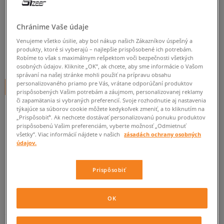
O'NEILL TRIČKO ALOHA S/SLV
pánske, tričká
Chránime Vaše údaje
0.0
(
0
)
Venujeme všetko úsilie, aby bol nákup našich Zákazníkov úspešný a
produkty, ktoré si vyberajú – najlepšie prispôsobené ich potrebám.
14,95
€
Robíme to však s maximálnym rešpektom voči bezpečnosti všetkých
cena s DPH
osobných údajov. Kliknite „OK”, ak chcete, aby sme informácie o Vašom
správaní na našej stránke mohli použiť na prípravu obsahu
personalizovaného priamo pre Vás, vrátane odporúčaní produktov
+ 15 BODOV V
SIZEERCLUBE
prispôsobených Vašim potrebám a záujmom, personalizovanej reklamy
či zapamätania si vybraných preferencií. Svoje rozhodnutie aj nastavenia
týkajúce sa súborov cookie môžete kedykoľvek zmeniť, a to kliknutím na
„Prispôsobiť”. Ak nechcete dostávať personalizovanú ponuku produktov
Informujte ma o dostupnosti
prispôsobenú Vašim preferenciám, vyberte možnosť „Odmietnuť
všetky”. Viac informácií nájdete v našich
zásadách ochrany osobných
Ak bude položka opäť dostupná, dostanete od nás oznámenie.
údajov.
Vyberte veľkosť
Prispôsobiť
ZISTIŤ DOSTUPNOSŤ V NAŠICH KAMENNÝCH PREDAJNIACH
Informovať o
OK
S
dostupnosti