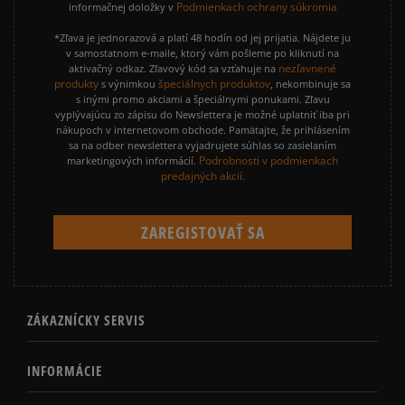
Podmienkach ochrany súkromia
informačnej doložky v
*Zľava je jednorazová a platí 48 hodín od jej prijatia. Nájdete ju
v samostatnom e-maile, ktorý vám pošleme po kliknutí na
nezľavnené
aktivačný odkaz. Zľavový kód sa vzťahuje na
produkty
špeciálnych produktov
s výnimkou
, nekombinuje sa
s inými promo akciami a špeciálnymi ponukami. Zľavu
vyplývajúcu zo zápisu do Newslettera je možné uplatniť iba pri
nákupoch v internetovom obchode. Pamätajte, že prihlásením
sa na odber newslettera vyjadrujete súhlas so zasielaním
Podrobnosti v podmienkach
marketingových informácií.
predajných akcií.
ZÁKAZNÍCKY SERVIS
INFORMÁCIE