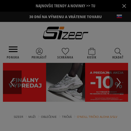
×
NAJNOVŠIE TRENDY A NOVINKY >> TU
30 DNÍ NA VÝMENU A VRÁTENIE TOVARU
PONUKA
PRIHLÁSIŤ
SCHRÁNKA
KOŠÍK
HĽADAŤ
›
›
›
›
SIZEER
MUŽI
OBLEČENIE
TRIČKÁ
O'NEILL TRIČKO ALOHA S/SLV