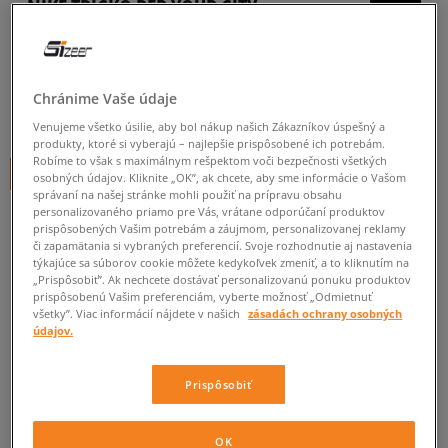
NIKE TRIČKO REP YOUR CITY
pánske, tričká
0.0
(
0
)
Chránime Vaše údaje
19,95
€
cena s DPH
Venujeme všetko úsilie, aby bol nákup našich Zákazníkov úspešný a
produkty, ktoré si vyberajú – najlepšie prispôsobené ich potrebám.
Robíme to však s maximálnym rešpektom voči bezpečnosti všetkých
+ 20 BODOV V
SIZEERCLUBE
osobných údajov. Kliknite „OK”, ak chcete, aby sme informácie o Vašom
správaní na našej stránke mohli použiť na prípravu obsahu
personalizovaného priamo pre Vás, vrátane odporúčaní produktov
prispôsobených Vašim potrebám a záujmom, personalizovanej reklamy
či zapamätania si vybraných preferencií. Svoje rozhodnutie aj nastavenia
Informujte ma o dostupnosti
týkajúce sa súborov cookie môžete kedykoľvek zmeniť, a to kliknutím na
„Prispôsobiť”. Ak nechcete dostávať personalizovanú ponuku produktov
Ak bude položka opäť dostupná, dostanete od nás oznámenie.
prispôsobenú Vašim preferenciám, vyberte možnosť „Odmietnuť
všetky”. Viac informácií nájdete v našich
zásadách ochrany osobných
údajov.
Vyberte veľkosť
Prispôsobiť
ZISTIŤ DOSTUPNOSŤ V NAŠICH KAMENNÝCH PREDAJNIACH
Informovať o
S
dostupnosti
OK