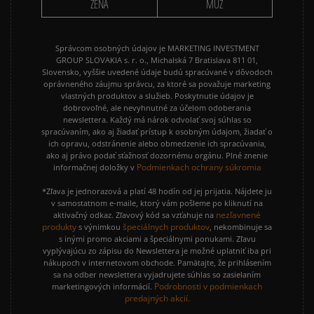
ŽENA
MUŽ
Správcom osobných údajov je MARKETING INVESTMENT
GROUP SLOVAKIA s. r. o., Michalská 7 Bratislava 811 01,
Slovensko, vyššie uvedené údaje budú spracúvané v dôvodoch
oprávneného záujmu správcu, za ktoré sa považuje marketing
vlastných produktov a služieb. Poskytnutie údajov je
dobrovoľné, ale nevyhnutné za účelom odoberania
newslettera. Každý má nárok odvolať svoj súhlas so
spracúvaním, ako aj žiadať prístup k osobným údajom, žiadať o
ich opravu, odstránenie alebo obmedzenie ich spracúvania,
ako aj právo podať sťažnosť dozornému orgánu. Plné znenie
Podmienkach ochrany súkromia
informačnej doložky v
*Zľava je jednorazová a platí 48 hodín od jej prijatia. Nájdete ju
v samostatnom e-maile, ktorý vám pošleme po kliknutí na
nezľavnené
aktivačný odkaz. Zľavový kód sa vzťahuje na
produkty
špeciálnych produktov
s výnimkou
, nekombinuje sa
s inými promo akciami a špeciálnymi ponukami. Zľavu
vyplývajúcu zo zápisu do Newslettera je možné uplatniť iba pri
nákupoch v internetovom obchode. Pamätajte, že prihlásením
sa na odber newslettera vyjadrujete súhlas so zasielaním
Podrobnosti v podmienkach
marketingových informácií.
predajných akcií.