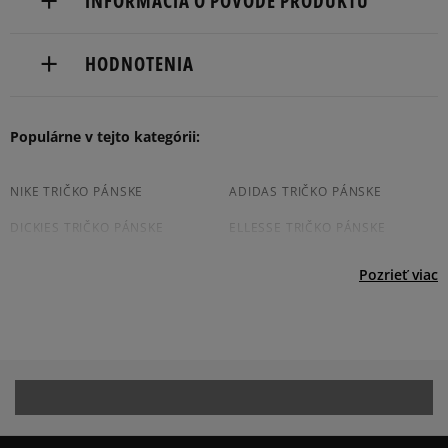
INFORMÁCIA O PÔVODE PRODUKTU
Dodacia lehota: 2 až 6 pracovné dni.
Nike European Headquarters
Dostupné spôsoby doručenia:
HODNOTENIA
Colosseum
kuriér,
11213 NL Hilversum, Netherlands
packeta (zásielkovňa - kamenná pobočka, výdejné
boxy: Z-BOX),
Produkt nemá žiadne recenzie
Populárne v tejto kategórii:
Product.Safety.EMEA@nike.com
slovenská pošta - na adresu,
osobné prevzatie v predajni.
Dostupné spôsoby platby:
NIKE TRIČKO PÁNSKE
ADIDAS TRIČKO PÁNSKE
prevod,
DICKIES TRIČKO PÁNSKE
ELLESSE TRIČKO PÁNSKE
kartou,
platba na dobierku.
CHAMPION TRIČKO PÁNSKE
JORDAN TRIČKO PÁNSKE
Pozrieť viac
NEW BALANCE TRIČKO PÁNSKE
NEW ERA TRIČKO PÁNSKE
PUMA TRIČKO PÁNSKE
REEBOK TRIČKO PÁNSKE
TIMBERLAND TRIČKO PÁNSKE
VANS TRIČKO PÁNSKE
BIELE TRIČKO PÁNSKE
ČIERNE TRIČKO PÁNSKE
ČERVENE TRIČKO PÁNSKE
BÉŽOVE TRIČKO PÁNSKE