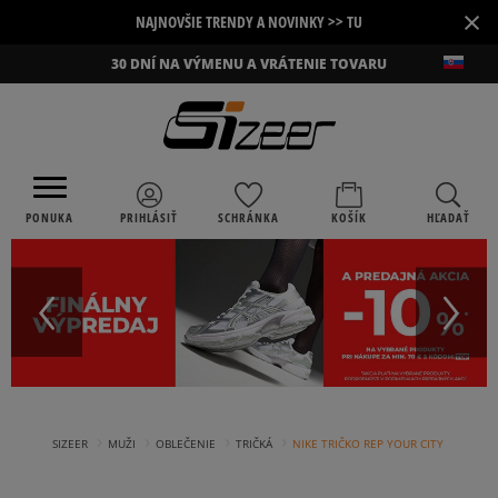
×
NAJNOVŠIE TRENDY A NOVINKY >> TU
30 DNÍ NA VÝMENU A VRÁTENIE TOVARU
PONUKA
PRIHLÁSIŤ
SCHRÁNKA
KOŠÍK
HĽADAŤ
›
›
›
›
SIZEER
MUŽI
OBLEČENIE
TRIČKÁ
NIKE TRIČKO REP YOUR CITY