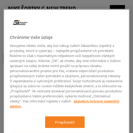
NIKE ŠORTKY G NSW TREND
detské, šortky a šaty
0.0
(
0
)
Chránime Vaše údaje
19
€
cena s DPH
Venujeme všetko úsilie, aby bol nákup našich Zákazníkov úspešný a
produkty, ktoré si vyberajú – najlepšie prispôsobené ich potrebám.
Robíme to však s maximálnym rešpektom voči bezpečnosti všetkých
+ 19 BODOV V
SIZEERCLUBE
osobných údajov. Kliknite „OK”, ak chcete, aby sme informácie o Vašom
správaní na našej stránke mohli použiť na prípravu obsahu
personalizovaného priamo pre Vás, vrátane odporúčaní produktov
prispôsobených Vašim potrebám a záujmom, personalizovanej reklamy
Informujte ma o dostupnosti
či zapamätania si vybraných preferencií. Svoje rozhodnutie aj nastavenia
týkajúce sa súborov cookie môžete kedykoľvek zmeniť, a to kliknutím na
Ak bude položka opäť dostupná, dostanete od nás oznámenie.
„Prispôsobiť”. Ak nechcete dostávať personalizovanú ponuku produktov
prispôsobenú Vašim preferenciám, vyberte možnosť „Odmietnuť
všetky”. Viac informácií nájdete v našich
zásadách ochrany osobných
údajov.
Vyberte veľkosť
Veľkosti EU
Veľkosti US
Prispôsobiť
ZISTIŤ DOSTUPNOSŤ V NAŠICH KAMENNÝCH PREDAJNIACH