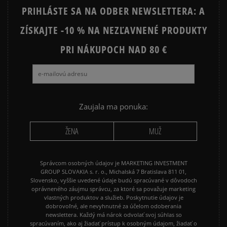
PRIHLÁSTE SA NA ODBER NEWSLETTERA: A
ZÍSKAJTE -10 % NA NEZĽAVNENÉ PRODUKTY
PRI NÁKUPOCH NAD 80 €
Zaujala ma ponuka:
ŽENA
MUŽ
Správcom osobných údajov je MARKETING INVESTMENT
GROUP SLOVAKIA s. r. o., Michalská 7 Bratislava 811 01,
Slovensko, vyššie uvedené údaje budú spracúvané v dôvodoch
oprávneného záujmu správcu, za ktoré sa považuje marketing
vlastných produktov a služieb. Poskytnutie údajov je
dobrovoľné, ale nevyhnutné za účelom odoberania
newslettera. Každý má nárok odvolať svoj súhlas so
spracúvaním, ako aj žiadať prístup k osobným údajom, žiadať o