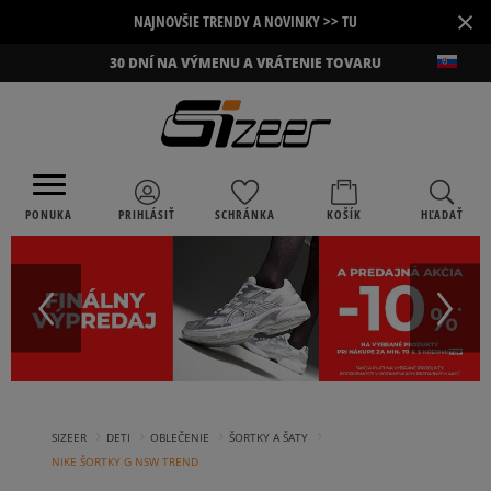
×
NAJNOVŠIE TRENDY A NOVINKY >> TU
30 DNÍ NA VÝMENU A VRÁTENIE TOVARU
PONUKA
PRIHLÁSIŤ
SCHRÁNKA
KOŠÍK
HĽADAŤ
›
›
›
›
SIZEER
DETI
OBLEČENIE
ŠORTKY A ŠATY
NIKE ŠORTKY G NSW TREND