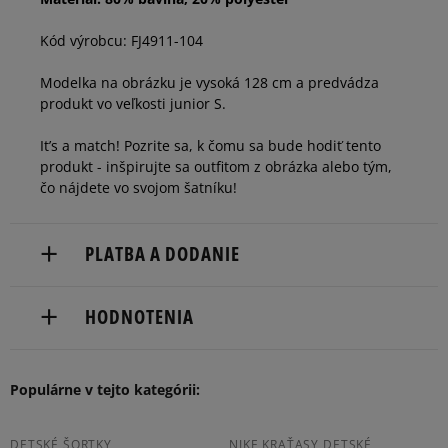
Kód výrobcu: FJ4911-104
Modelka na obrázku je vysoká 128 cm a predvádza
produkt vo veľkosti junior S.
It’s a match! Pozrite sa, k čomu sa bude hodiť tento
produkt - inšpirujte sa outfitom z obrázka alebo tým,
čo nájdete vo svojom šatníku!
PLATBA A DODANIE
Doručenie zadarmo od 80 €.
HODNOTENIA
Dodacia lehota: 2 až 6 pracovné dni.
Dostupné spôsoby doručenia:
Produkt nemá žiadne recenzie
Populárne v tejto kategórii:
kuriér,
packeta (zásielkovňa - kamenná pobočka, výdejné
boxy: Z-BOX),
DETSKÉ ŠORTKY
NIKE KRAŤASY DETSKÉ