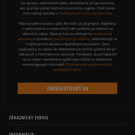
ich opravu, odstránenie alebo obmedzenie ich spracúvania,
ako aj právo podať sťažnosť dozornému orgánu. Plné znenie
Podmienkach ochrany súkromia
informačnej doložky v
*Zľava je jednorazová a platí 48 hodín od jej prijatia. Nájdete ju
v samostatnom e-maile, ktorý vám pošleme po kliknutí na
nezľavnené
aktivačný odkaz. Zľavový kód sa vzťahuje na
produkty
špeciálnych produktov
s výnimkou
, nekombinuje sa
s inými promo akciami a špeciálnymi ponukami. Zľavu
vyplývajúcu zo zápisu do Newslettera je možné uplatniť iba pri
nákupoch v internetovom obchode. Pamätajte, že prihlásením
sa na odber newslettera vyjadrujete súhlas so zasielaním
Podrobnosti v podmienkach
marketingových informácií.
predajných akcií.
ZÁKAZNÍCKY SERVIS
INFORMÁCIE