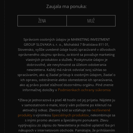
Zaujala ma ponuka:
ŽENA
MUŽ
Správcom osobných údajov je MARKETING INVESTMENT
GROUP SLOVAKIA s. r. o., Michalská 7 Bratislava 811 01,
Slovensko, vyššie uvedené údaje budú spracúvané v dôvodoch
oprávneného záujmu správcu, za ktoré sa považuje marketing
vlastných produktov a služieb. Poskytnutie údajov je
dobrovoľné, ale nevyhnutné za účelom odoberania
newslettera. Každý má nárok odvolať svoj súhlas so
spracúvaním, ako aj žiadať prístup k osobným údajom, žiadať o
ich opravu, odstránenie alebo obmedzenie ich spracúvania,
ako aj právo podať sťažnosť dozornému orgánu. Plné znenie
Podmienkach ochrany súkromia
informačnej doložky v
*Zľava je jednorazová a platí 48 hodín od jej prijatia. Nájdete ju
v samostatnom e-maile, ktorý vám pošleme po kliknutí na
nezľavnené
aktivačný odkaz. Zľavový kód sa vzťahuje na
produkty
špeciálnych produktov
s výnimkou
, nekombinuje sa
s inými promo akciami a špeciálnymi ponukami. Zľavu
vyplývajúcu zo zápisu do Newslettera je možné uplatniť iba pri
nákupoch v internetovom obchode. Pamätajte, že prihlásením