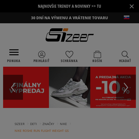
×
NAJNOVŠIE TRENDY A NOVINKY >> TU
30 DNÍ NA VÝMENU A VRÁTENIE TOVARU
PONUKA
PRIHLÁSIŤ
SCHRÁNKA
KOŠÍK
HĽADAŤ
›
›
›
›
SIZEER
DETI
ZNAČKY
NIKE
NIKE ROSHE RUN FLIGHT WEIGHT GS