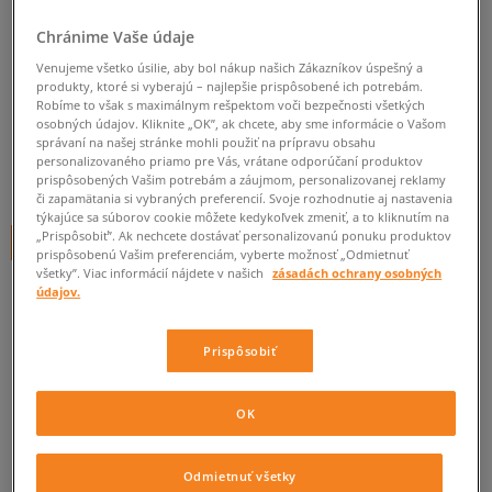
NIKE ROSHE RUN FLIGHT
Chránime Vaše údaje
WEIGHT GS
Venujeme všetko úsilie, aby bol nákup našich Zákazníkov úspešný a
produkty, ktoré si vyberajú – najlepšie prispôsobené ich potrebám.
detské, nike
Robíme to však s maximálnym rešpektom voči bezpečnosti všetkých
osobných údajov. Kliknite „OK”, ak chcete, aby sme informácie o Vašom
0.0
(
0
)
správaní na našej stránke mohli použiť na prípravu obsahu
personalizovaného priamo pre Vás, vrátane odporúčaní produktov
74,95
€
prispôsobených Vašim potrebám a záujmom, personalizovanej reklamy
cena s DPH
či zapamätania si vybraných preferencií. Svoje rozhodnutie aj nastavenia
týkajúce sa súborov cookie môžete kedykoľvek zmeniť, a to kliknutím na
„Prispôsobiť”. Ak nechcete dostávať personalizovanú ponuku produktov
+ 75 BODOV V
SIZEERCLUBE
prispôsobenú Vašim preferenciám, vyberte možnosť „Odmietnuť
všetky”. Viac informácií nájdete v našich
zásadách ochrany osobných
údajov.
Informujte ma o dostupnosti
Prispôsobiť
Ak bude položka opäť dostupná, dostanete od nás oznámenie.
OK
Vyberte veľkosť
Odmietnuť všetky
Veľkosti EU
Veľkosti US
ZISTIŤ DOSTUPNOSŤ V NAŠICH KAMENNÝCH PREDAJNIACH