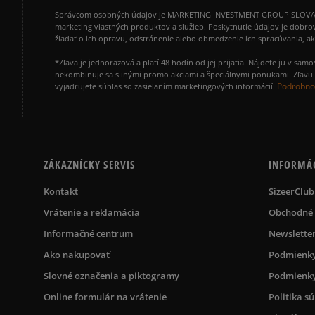
Správcom osobných údajov je MARKETING INVESTMENT GROUP SLOVAKIA s.
marketing vlastných produktov a služieb. Poskytnutie údajov je dobro
žiadať o ich opravu, odstránenie alebo obmedzenie ich spracúvania, 
*Zľava je jednorazová a platí 48 hodín od jej prijatia. Nájdete ju v s
nekombinuje sa s inými promo akciami a špeciálnymi ponukami. Zľavu v
Podrobnos
vyjadrujete súhlas so zasielaním marketingových informácií.
ZÁKAZNÍCKY SERVIS
INFORMÁ
Kontakt
SizeerClub
Vrátenie a reklamácia
Obchodné
Informačné centrum
Newslette
Ako nakupovať
Podmienky
Slovné označenia a piktogramy
Podmienky
Online formulár na vrátenie
Politika s