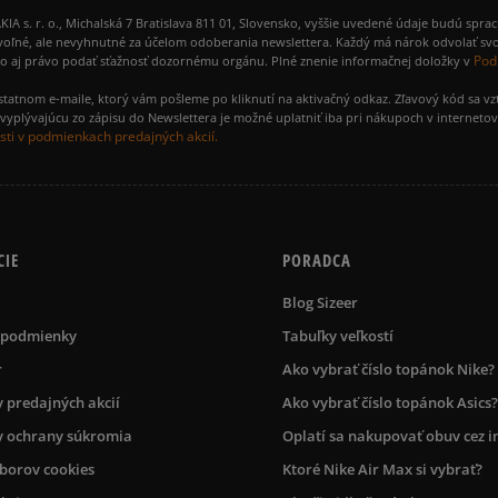
 r. o., Michalská 7 Bratislava 811 01, Slovensko, vyššie uvedené údaje budú spra
voľné, ale nevyhnutné za účelom odoberania newslettera. Každý má nárok odvolať svo
Pod
ako aj právo podať sťažnosť dozornému orgánu. Plné znenie informačnej doložky v
amostatnom e-maile, ktorý vám pošleme po kliknutí na aktivačný odkaz. Zľavový kód sa v
yplývajúcu zo zápisu do Newslettera je možné uplatniť iba pri nákupoch v interneto
ti v podmienkach predajných akcií.
CIE
PORADCA
Blog Sizeer
 podmienky
Tabuľky veľkostí
r
Ako vybrať číslo topánok Nike?
 predajných akcií
Ako vybrať číslo topánok Asics?
 ochrany súkromia
Oplatí sa nakupovať obuv cez i
úborov cookies
Ktoré Nike Air Max si vybrať?