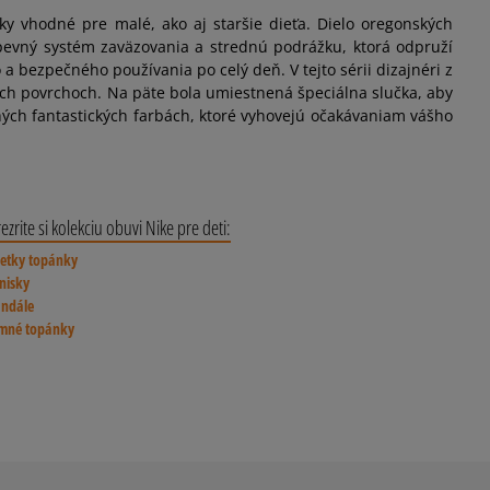
y vhodné pre malé, ako aj staršie dieťa. Dielo oregonských
 pevný systém zaväzovania a strednú podrážku, ktorá odpruží
 bezpečného používania po celý deň. V tejto sérii dizajnéri z
dých povrchoch. Na päte bola umiestnená špeciálna slučka, aby
ých fantastických farbách, ktoré vyhovejú očakávaniam vášho
ezrite si kolekciu obuvi Nike pre deti:
šetky topánky
nisky
andále
imné topánky