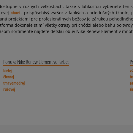
tupné v rôznych veľkostiach, takže s ľahkosťou vyberiete tenisk
tovej
obuvi
- prispôsobivý zvršok z ľahkých a priedušných tkanín,
vaná projektami pre profesionálnych bežcov je zárukou pohodlného a
tforma dokonale stlmí všetky otrasy pri chôdzi alebo behu po tvr
 našom sortimente nájdete detskú obuv Nike Renew Element v mnoh
Ponuka Nike Renew Element vo farbe:
Pr
bielej
v
čiernej
te
tmavomodrej
s
ružovej
z