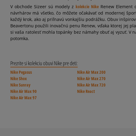
V obchode Sizeer sú modely z
kolekcie Nike
Renew Element dos
návrhárov má všetko, čo môžete očakávať od modernej špor
každý krok, ako aj priľnavú vonkajšiu podrážku. Obuv inšpiro
Beavertonu použili inovačnú penu Renew, vďaka ktorej jej pla
si vaša ratolesť mohla topánky bez námahy obuť aj vyzuť. V
potomka.
Prezrite si kolekciu obuvi Nike pre deti:
Nike Pegasus
Nike Air Max 200
Nike Shox
Nike Air Max 270
Nike Sunray
Nike Air Max 720
Nike Air Max 90
Nike React
Nike Air Max 97