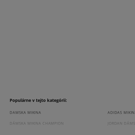
Populárne v tejto kategórii:
DAMSKA MIKINA
ADIDAS MIKI
DÁMSKA MIKINA CHAMPION
JORDAN DÁMS
NIKE MIKINA DÁMSKA
DAMSKA MIKI