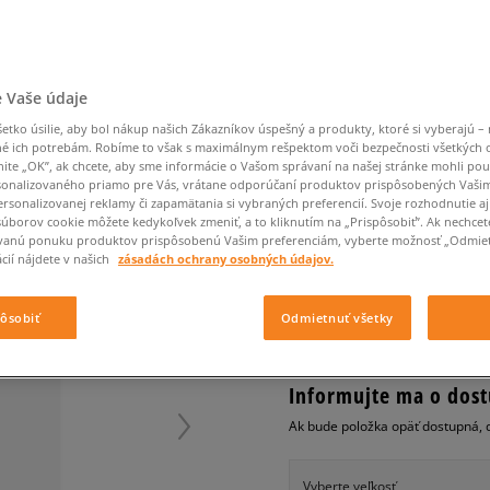
Converse Chuck Taylor
Havaianas
Starostlivosť o obuv
Confront
Champion
EMU Australia
Starostlivosť o obuv
Boxerky
All Star
Dickies
Čiapky
Converse
Confront
Ellesse
Čiapky
Klobúky
Nike Air Max 90
Saucony
Šály a rukavice
Crocs
Converse
Fila
Rukavice
Starostlivosť o obuv
Nike Air Max DN8
Clarks
Dr. Martens
DC
Jansport
 Vaše údaje
Klobúky
Čiapky
NIKE MIKINA TECH FL
Nike Air Force 1 LV8
Eastpak
Dickies
Jordan
Rukavice
tko úsilie, aby bol nákup našich Zákazníkov úspešný a produkty, ktoré si vyberajú – 
Jordan 4
dámske, mikiny
Empire
Eastpak
Lacoste
é ich potrebám. Robíme to však s maximálnym rešpektom voči bezpečnosti všetkých
New Balance 530
nite „OK”, ak chcete, aby sme informácie o Vašom správaní na našej stránke mohli pou
0.0
(
0
)
onalizovaného priamo pre Vás, vrátane odporúčaní produktov prispôsobených Vaši
New Balance 1906
rsonalizovanej reklamy či zapamätania si vybraných preferencií. Svoje rozhodnutie aj
39,95
€
Puma Speedcat
súborov cookie môžete kedykoľvek zmeniť, a to kliknutím na „Prispôsobiť”. Ak nechcet
cena s 
vanú ponuku produktov prispôsobenú Vašim preferenciám, vyberte možnosť „Odmiet
Puma Suede XL
cií nájdete v našich
zásadách ochrany osobných údajov.
Puma Palermo
+ 40 BODOV V
SIZEERCLU
Asics Gel-NYC Rugged
pôsobiť
Odmietnuť všetky
Informujte ma o dost
Ak bude položka opäť dostupná, 
Vyberte veľkosť