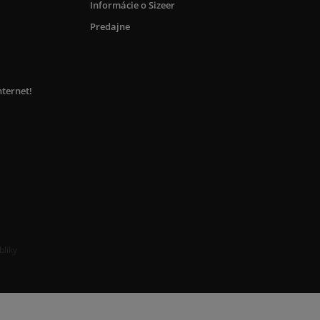
Informácie o Sizeer
Predajne
nternet!
bliky