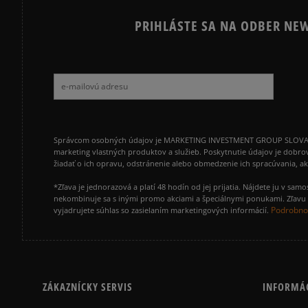
PRIHLÁSTE SA NA ODBER NEW
Správcom osobných údajov je MARKETING INVESTMENT GROUP SLOVAKIA s.
marketing vlastných produktov a služieb. Poskytnutie údajov je dobro
žiadať o ich opravu, odstránenie alebo obmedzenie ich spracúvania, 
*Zľava je jednorazová a platí 48 hodín od jej prijatia. Nájdete ju v s
nekombinuje sa s inými promo akciami a špeciálnymi ponukami. Zľavu v
Podrobnos
vyjadrujete súhlas so zasielaním marketingových informácií.
ZÁKAZNÍCKY SERVIS
INFORMÁ