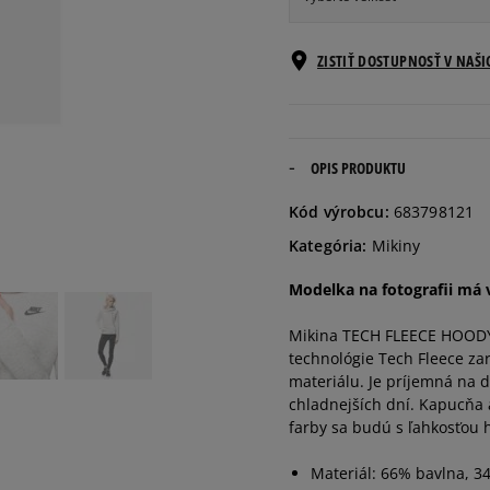
Informovať o
ZISTIŤ DOSTUPNOSŤ V NAŠ
XS
dostupnosti
Informovať o
S
dostupnosti
OPIS PRODUKTU
Informovať o
Kód výrobcu:
683798121
M
dostupnosti
Kategória:
Mikiny
Informovať o
Modelka na fotografii má 
L
dostupnosti
Mikina TECH FLEECE HOODY 
technológie Tech Fleece za
materiálu. Je príjemná na 
chladnejších dní. Kapucňa 
farby sa budú s ľahkosťou h
Materiál: 66% bavlna, 3