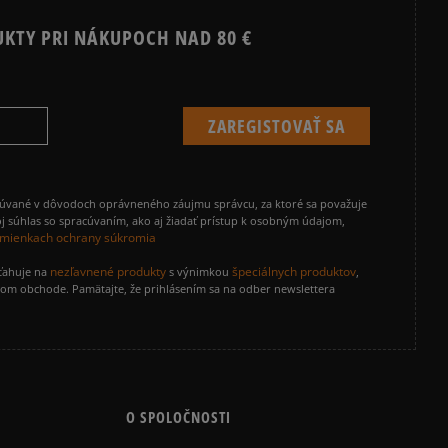
UKTY PRI NÁKUPOCH NAD 80 €
cúvané v dôvodoch oprávneného záujmu správcu, za ktoré sa považuje
j súhlas so spracúvaním, ako aj žiadať prístup k osobným údajom,
mienkach ochrany súkromia
nezľavnené produkty
špeciálnych produktov
zťahuje na
s výnimkou
,
vom obchode. Pamätajte, že prihlásením sa na odber newslettera
O SPOLOČNOSTI