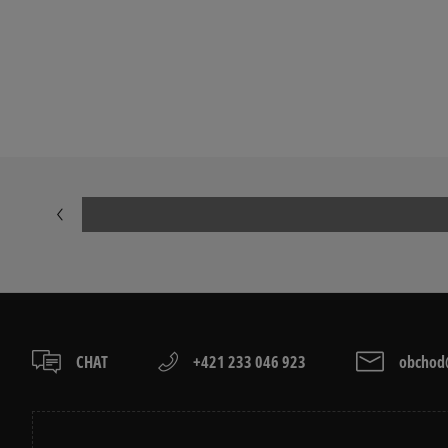
BIELA MIKINA DÁMSKA
ČIERNA MIKI
FIALOVÁ MIKINA DÁMSKA
RUŽOVÁ MIKI
DÁMSKA MIKINA NA ZIPS
Prezrite si populárne kolekcie:
NIKE FLEECE
NIKE TECH FL
JARNÉ OBLEČENIE
JESENNÉ OBL
CHAT
+421 233 046 923
obchod@