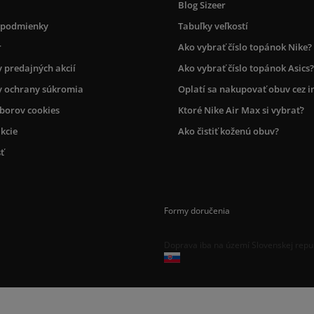
Blog Sizeer
 podmienky
Tabuľky veľkostí
r
Ako vybrať číslo topánok Nike?
 predajných akcií
Ako vybrať číslo topánok Asics?
 ochrany súkromia
Oplatí sa nakupovať obuv cez i
úborov cookies
Ktoré Nike Air Max si vybrať?
kcie
Ako čistiť koženú obuv?
ť
Formy doručenia
Doprava iba na území Slovenskej repu