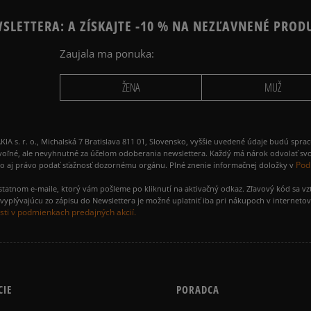
SLETTERA: A ZÍSKAJTE -10 % NA NEZĽAVNENÉ PROD
Zaujala ma ponuka:
ŽENA
MUŽ
 r. o., Michalská 7 Bratislava 811 01, Slovensko, vyššie uvedené údaje budú spra
voľné, ale nevyhnutné za účelom odoberania newslettera. Každý má nárok odvolať svo
Pod
ako aj právo podať sťažnosť dozornému orgánu. Plné znenie informačnej doložky v
amostatnom e-maile, ktorý vám pošleme po kliknutí na aktivačný odkaz. Zľavový kód sa v
yplývajúcu zo zápisu do Newslettera je možné uplatniť iba pri nákupoch v interneto
ti v podmienkach predajných akcií.
CIE
PORADCA