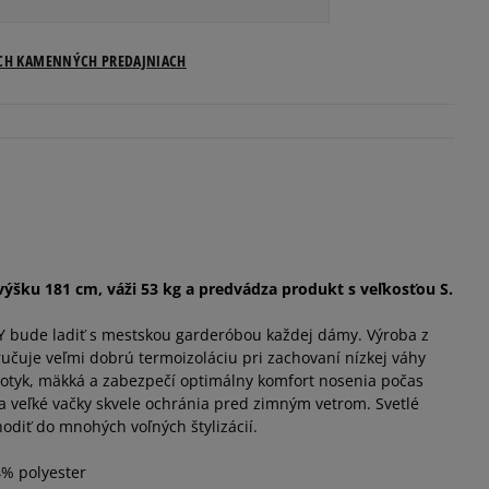
ICH KAMENNÝCH PREDAJNIACH
výšku 181 cm, váži 53 kg a predvádza produkt s veľkosťou S.
bude ladiť s mestskou garderóbou každej dámy. Výroba z
ručuje veľmi dobrú termoizoláciu pri zachovaní nízkej váhy
dotyk, mäkká a zabezpečí optimálny komfort nosenia počas
a veľké vačky skvele ochránia pred zimným vetrom. Svetlé
odiť do mnohých voľných štylizácií.
4% polyester