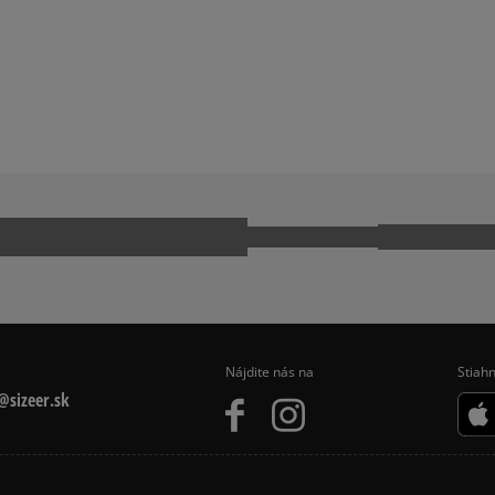
NA DÁMSKA
BORDOVÁ MIKINA DÁMSKA
NA DÁMSKA
ZELENÁ MIKINA DÁMSKA
EECE
NIKE HOODIES
EČENIE
ZIMNÉ OBLEČENIE
Nájdite nás na
Stiahn
sizeer.sk