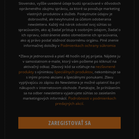
Slovensko, vyššie uvedené údaje budú spracúvané v dôvodoch
oprávneného záujmu správcu, za ktoré sa považuje marketing
vlastných produktov a služieb. Poskytnutie údajov je
dobrovoľné, ale nevyhnutné za účelom odoberania
newslettera. Každý má nárok odvolať svoj súhlas so
spracúvaním, ako aj žiadať prístup k osobným údajom, žiadať o
ich opravu, odstránenie alebo obmedzenie ich spracúvania,
ako aj právo podať sťažnosť dozornému orgánu. Plné znenie
Podmienkach ochrany súkromia
informačnej doložky v
*Zľava je jednorazová a platí 48 hodín od jej prijatia. Nájdete ju
v samostatnom e-maile, ktorý vám pošleme po kliknutí na
nezľavnené
aktivačný odkaz. Zľavový kód sa vzťahuje na
produkty
špeciálnych produktov
s výnimkou
, nekombinuje sa
s inými promo akciami a špeciálnymi ponukami. Zľavu
vyplývajúcu zo zápisu do Newslettera je možné uplatniť iba pri
nákupoch v internetovom obchode. Pamätajte, že prihlásením
sa na odber newslettera vyjadrujete súhlas so zasielaním
Podrobnosti v podmienkach
marketingových informácií.
predajných akcií.