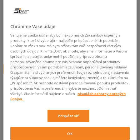
NIKE MIKINA S KAPUCŇOU W
NSW PHNX FLC OS PO HOODIE
Chránime Vaše údaje
dámske, mikiny
Venujeme všetko úsilie, aby bol nákup našich Zákazníkov úspešný a
5.0
(
541
)
produkty, ktoré si vyberajú – najlepšie prispôsobené ich potrebám.
Robíme to však s maximálnym rešpektom voči bezpečnosti všetkých
65
€
osobných údajov. Kliknite „OK”, ak chcete, aby sme informácie o Vašom
cena s DPH
správaní na našej stránke mohli použiť na prípravu obsahu
personalizovaného priamo pre Vás, vrátane odporúčaní produktov
prispôsobených Vašim potrebám a záujmom, personalizovanej reklamy
+ 65 BODOV V
SIZEERCLUBE
či zapamätania si vybraných preferencií. Svoje rozhodnutie aj nastavenia
týkajúce sa súborov cookie môžete kedykoľvek zmeniť, a to kliknutím na
„Prispôsobiť”. Ak nechcete dostávať personalizovanú ponuku produktov
prispôsobenú Vašim preferenciám, vyberte možnosť „Odmietnuť
všetky”. Viac informácií nájdete v našich
zásadách ochrany osobných
údajov.
Informujte ma o dostupnosti
Prispôsobiť
Ak bude položka opäť dostupná, dostanete od nás oznámenie.
OK
Vyberte veľkosť