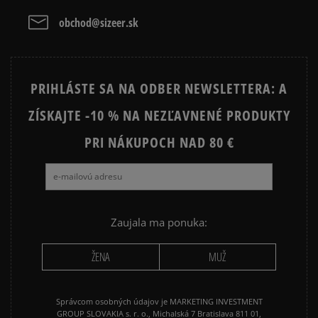
DÁMSKA MIKINA NA ZIPS
Vymazať
Hľadať
obchod@sizeer.sk
Prezrite si populárne kolekcie:
PRIHLÁSTE SA NA ODBER NEWSLETTERA: A
NIKE FLEECE
NIKE TECH FLEECE
ZÍSKAJTE -10 % NA NEZĽAVNENÉ PRODUKTY
NIKE HOODIES
NIKE SPORTSWEAR
PRI NÁKUPOCH NAD 80 €
JARNÉ OBLEČENIE
JESENNÉ OBLEČENIE
ZIMNÉ OBLEČENIE
Zaujala ma ponuka:
ŽENA
MUŽ
Správcom osobných údajov je MARKETING INVESTMENT
GROUP SLOVAKIA s. r. o., Michalská 7 Bratislava 811 01,