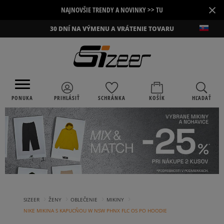
×
NAJNOVŠIE TRENDY A NOVINKY >> TU
30 DNÍ NA VÝMENU A VRÁTENIE TOVARU
PONUKA
PRIHLÁSIŤ
SCHRÁNKA
KOŠÍK
HĽADAŤ
›
›
›
›
SIZEER
ŽENY
OBLEČENIE
MIKINY
NIKE MIKINA S KAPUCŇOU W NSW PHNX FLC OS PO HOODIE