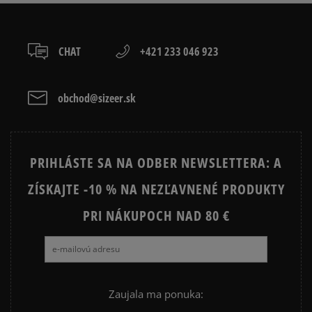
osobné prevzatie v predajni.
Dostupné spôsoby platby:
prevod,
CHAT
+421 233 046 923
kartou,
platba na dobierku.
obchod@sizeer.sk
PRIHLÁSTE SA NA ODBER NEWSLETTERA: A
ZÍSKAJTE -10 % NA NEZĽAVNENÉ PRODUKTY
PRI NÁKUPOCH NAD 80 €
Zaujala ma ponuka: