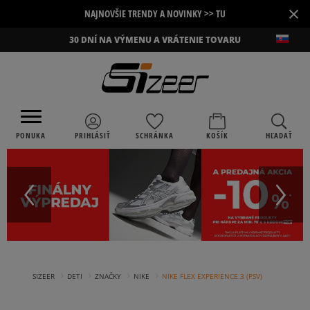
×
NAJNOVŠIE TRENDY A NOVINKY >> TU
30 DNÍ NA VÝMENU A VRÁTENIE TOVARU
PONUKA
PRIHLÁSIŤ
SCHRÁNKA
KOŠÍK
HĽADAŤ
›
›
›
›
SIZEER
DETI
ZNAČKY
NIKE
NIKE FLEX EXPERIENCE 3 (PSV)