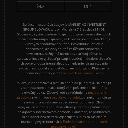
ŽENA
MUŽ
Správcom osobných údajov je MARKETING INVESTMENT
GROUP SLOVAKIA s. r. o., Michalská 7 Bratislava 811 01,
Slovensko, vyššie uvedené údaje budú spracúvané v dôvodoch
oprávneného záujmu správcu, za ktoré sa považuje marketing
vlastných produktov a služieb. Poskytnutie údajov je
dobrovoľné, ale nevyhnutné za účelom odoberania
newslettera. Každý má nárok odvolať svoj súhlas so
spracúvaním, ako aj žiadať prístup k osobným údajom, žiadať o
ich opravu, odstránenie alebo obmedzenie ich spracúvania,
ako aj právo podať sťažnosť dozornému orgánu. Plné znenie
Podmienkach ochrany súkromia
informačnej doložky v
*Zľava je jednorazová a platí 48 hodín od jej prijatia. Nájdete ju
v samostatnom e-maile, ktorý vám pošleme po kliknutí na
nezľavnené
aktivačný odkaz. Zľavový kód sa vzťahuje na
produkty
špeciálnych produktov
s výnimkou
, nekombinuje sa
s inými promo akciami a špeciálnymi ponukami. Zľavu
vyplývajúcu zo zápisu do Newslettera je možné uplatniť iba pri
nákupoch v internetovom obchode. Pamätajte, že prihlásením
sa na odber newslettera vyjadrujete súhlas so zasielaním
Podrobnosti v podmienkach
marketingových informácií.
predajných akcií.