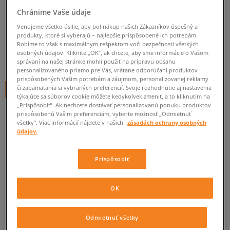
NIKE FLEX EXPERIENCE 3 (PSV)
Chránime Vaše údaje
detské, nike
Venujeme všetko úsilie, aby bol nákup našich Zákazníkov úspešný a
produkty, ktoré si vyberajú – najlepšie prispôsobené ich potrebám.
0.0
(
0
)
Robíme to však s maximálnym rešpektom voči bezpečnosti všetkých
osobných údajov. Kliknite „OK”, ak chcete, aby sme informácie o Vašom
39,95
€
správaní na našej stránke mohli použiť na prípravu obsahu
cena s DPH
personalizovaného priamo pre Vás, vrátane odporúčaní produktov
prispôsobených Vašim potrebám a záujmom, personalizovanej reklamy
či zapamätania si vybraných preferencií. Svoje rozhodnutie aj nastavenia
+ 40 BODOV V
SIZEERCLUBE
týkajúce sa súborov cookie môžete kedykoľvek zmeniť, a to kliknutím na
„Prispôsobiť”. Ak nechcete dostávať personalizovanú ponuku produktov
prispôsobenú Vašim preferenciám, vyberte možnosť „Odmietnuť
všetky”. Viac informácií nájdete v našich
zásadách ochrany osobných
Informujte ma o dostupnosti
údajov.
Ak bude položka opäť dostupná, dostanete od nás oznámenie.
Prispôsobiť
Vyberte veľkosť
OK
Veľkosti EU
Veľkosti US
ZISTIŤ DOSTUPNOSŤ V NAŠICH KAMENNÝCH PREDAJNIACH
Odmietnuť všetky
27,5
16,5 cm
Informovať o dostupnosti