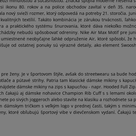
dzi minulosťou a súčasnosťou. Značka spojila moderné riešenia so
 ikonu 80. rokov a na police obchodov zavítal v deň 35. naroden
a nový svieži rozmer, ktorý odpovedá na potreby 21. storočia. Ju
valitných textílií. Takáto kombinácia je zárukou trvácnosti, ľahk
ra a praktického systému šnurovania, ktoré dáva niekoľko možn
hádzky nebudú spôsobovať odreniny. Nike Air Max Motif pre juni
o umiestnené neobyčajne ľahké odpruženie Air, ktoré spôsobí, že
lišuje od ostatnej ponuky sú výrazné detaily, ako element Swoo
re ženy. Je v športovom štýle, avšak do streetwearu sa bude hod
otlače a pútavé strihy. Patria tam klasické dámske mikiny s kapuc
ájdete dámske mikiny na zips s kapucňou - napr. Hooded Full Zip. 
h čakajú aj dámske nohavice Champion Rib Cuff s s lemami okolo č
iahnete po sivých joggeroch alebo stavíte na klasiku a rozhodnete sa
ým dámskym tričkom s veľkým logo v prednej časti, takým s min
ny, ktoré obľubujú športový vibe v dievčenskom vydaní. Čakajú t