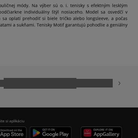
ličnej módy. Na výber sú o. i. tenisky s efektným lesklým
odčiarkne individuálny štýl nosiaceho. Model sa osvedčí v
a oplatí prehodiť si biele tričko alebo longsleeve, a počas
atami a sukňami. Tenisky Motif garantujú pohodlie a geniálny
ite si aplikáciu