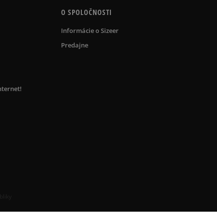
O SPOLOČNOSTI
Informácie o Sizeer
Predajne
nternet!
bliky