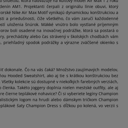
 siluetou, ktorá nadväzuje na kultový model Air Max 1 z roku
ín AM1. Projektanti čerpali z originálu línie obuvi, ktorý
niorské Nike Air Max Motif vynikajú dynamickou konštrukciou a
osti a priedušnosti, čiže všetkého, čo vám zaručí každodenné
ostí uloženia šnúrok. Mäkké vnútro bolo vystlané príjemným
orov boli osadené na inovačnej podrážke, ktorá sa postará o
 hry, prechádzky alebo čas strávený v školských chodbách vám
sh, priehľadný spodok podrážky a výrazne zväčšené okienko s
iť dokonale. Čo na vás čaká? Množstvo zaujímavých modelov,
ňou Hooded Sweatshirt, ako aj tie s krátkou konštrukciou bez
Všetky kolekcie sú dostupné v niekoľkých farebných verziách,
lenka. Takéto joggery doplnia nielen mestské outfity, ale aj
 pre čierne teplákové nohavice? Či si vyberiete legíny Champion
imalistickým logom na hrudi alebo dámskym tričkom Champion
eplákové šaty Champion Dress s dĺžkou po kolená, vo verzii s