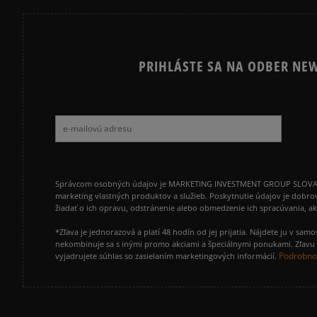
PRIHLÁSTE SA NA ODBER NEW
Správcom osobných údajov je MARKETING INVESTMENT GROUP SLOVAKIA s.
marketing vlastných produktov a služieb. Poskytnutie údajov je dobro
žiadať o ich opravu, odstránenie alebo obmedzenie ich spracúvania, 
*Zľava je jednorazová a platí 48 hodín od jej prijatia. Nájdete ju v s
nekombinuje sa s inými promo akciami a špeciálnymi ponukami. Zľavu v
Podrobnos
vyjadrujete súhlas so zasielaním marketingových informácií.