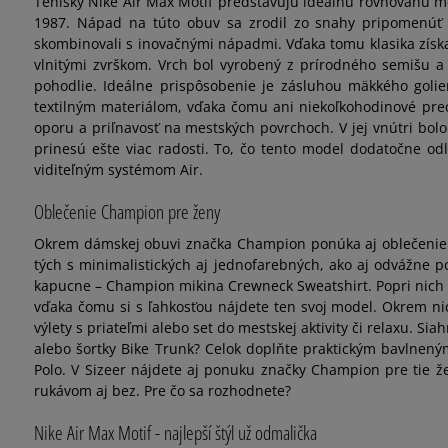
Tenisky Nike Air Max Motif predstavujú ideálnu rovnováhu me
1987. Nápad na túto obuv sa zrodil zo snahy pripomenúť si
skombinovali s inovačnými nápadmi. Vďaka tomu klasika získal
vlnitými zvrškom. Vrch bol vyrobený z prírodného semišu a k
pohodlie. Ideálne prispôsobenie je zásluhou mäkkého golie
textilným materiálom, vďaka čomu ani niekoľkohodinové prec
oporu a priľnavosť na mestských povrchoch. V jej vnútri bol
prinesú ešte viac radosti. To, čo tento model dodatočne od
viditeľným systémom Air.
Oblečenie Champion pre ženy
Okrem dámskej obuvi značka Champion ponúka aj oblečenie p
tých s minimalistických aj jednofarebných, ako aj odvážne p
kapucne – Champion mikina Crewneck Sweatshirt. Popri nich n
vďaka čomu si s ľahkosťou nájdete ten svoj model. Okrem nic
výlety s priateľmi alebo set do mestskej aktivity či relaxu. S
alebo šortky Bike Trunk? Celok doplňte praktickým bavlnen
Polo. V Sizeer nájdete aj ponuku značky Champion pre tie že
rukávom aj bez. Pre čo sa rozhodnete?
Nike Air Max Motif - najlepší štýl už odmalička