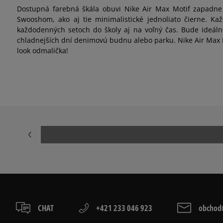
Dostupná farebná škála obuvi Nike Air Max Motif zapadne 
Swooshom, ako aj tie minimalistické jednoliato čierne. K
každodenných setoch do školy aj na voľný čas. Bude ideálne
chladnejších dní denimovú budnu alebo parku. Nike Air Max M
look odmalička!
CHAT
+421 233 046 923
obchod@