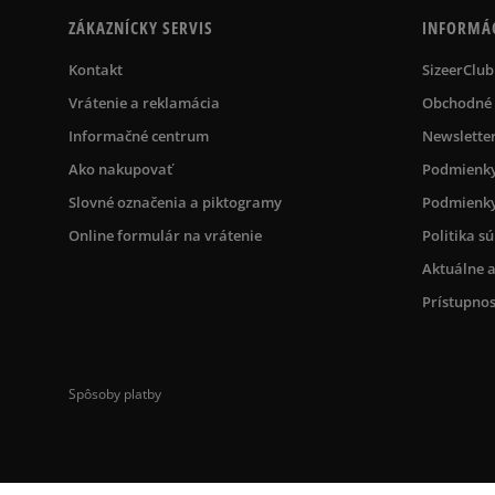
ZÁKAZNÍCKY SERVIS
INFORMÁ
Kontakt
SizeerClub
Vrátenie a reklamácia
Obchodné
Informačné centrum
Newslette
Ako nakupovať
Podmienky
Slovné označenia a piktogramy
Podmienky
Online formulár na vrátenie
Politika s
Aktuálne a
Prístupnos
Spôsoby platby