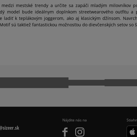
medzi mestské trendy a určite sa zapáči mladým milovníkov pou
aždý model bude ideálnym doplnkom streetwearového outfitu a p
 ladiť k teplákovým joggerom, ako aj klasickým džínsom. Navrch s
otif sú taktiež fantastickou možnosťou do dievčenských setov so š
Nájdite nás na
Stiahn
sizeer.sk