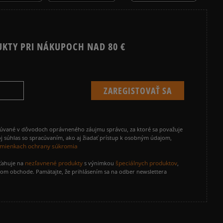
UKTY PRI NÁKUPOCH NAD 80 €
cúvané v dôvodoch oprávneného záujmu správcu, za ktoré sa považuje
j súhlas so spracúvaním, ako aj žiadať prístup k osobným údajom,
mienkach ochrany súkromia
nezľavnené produkty
špeciálnych produktov
zťahuje na
s výnimkou
,
vom obchode. Pamätajte, že prihlásením sa na odber newslettera