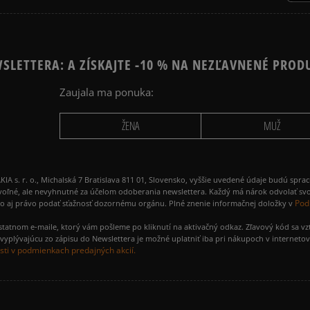
SLETTERA: A ZÍSKAJTE -10 % NA NEZĽAVNENÉ PROD
Zaujala ma ponuka:
ŽENA
MUŽ
 r. o., Michalská 7 Bratislava 811 01, Slovensko, vyššie uvedené údaje budú spra
voľné, ale nevyhnutné za účelom odoberania newslettera. Každý má nárok odvolať svo
Pod
ako aj právo podať sťažnosť dozornému orgánu. Plné znenie informačnej doložky v
amostatnom e-maile, ktorý vám pošleme po kliknutí na aktivačný odkaz. Zľavový kód sa v
yplývajúcu zo zápisu do Newslettera je možné uplatniť iba pri nákupoch v interneto
ti v podmienkach predajných akcií.