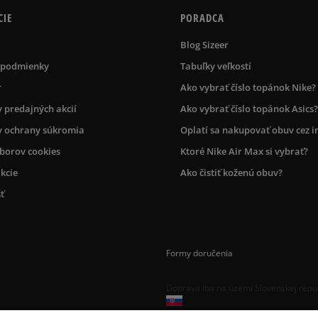
CIE
PORADCA
Blog Sizeer
 podmienky
Tabuľky veľkostí
r
Ako vybrať číslo topánok Nike?
 predajných akcií
Ako vybrať číslo topánok Asics?
 ochrany súkromia
Oplatí sa nakupovať obuv cez i
úborov cookies
Ktoré Nike Air Max si vybrať?
kcie
Ako čistiť koženú obuv?
ť
Formy doručenia
Doprava iba na území Slovenskej repu