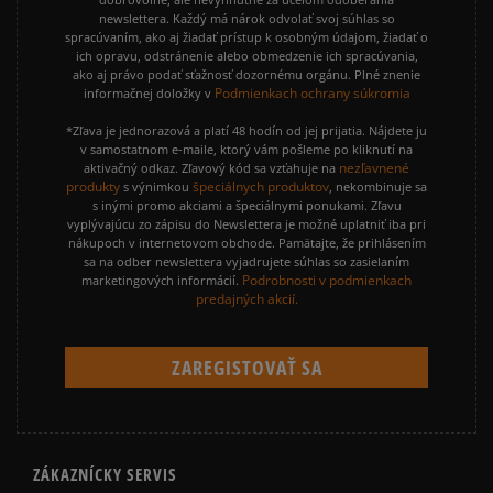
newslettera. Každý má nárok odvolať svoj súhlas so
spracúvaním, ako aj žiadať prístup k osobným údajom, žiadať o
ich opravu, odstránenie alebo obmedzenie ich spracúvania,
ako aj právo podať sťažnosť dozornému orgánu. Plné znenie
Podmienkach ochrany súkromia
informačnej doložky v
*Zľava je jednorazová a platí 48 hodín od jej prijatia. Nájdete ju
v samostatnom e-maile, ktorý vám pošleme po kliknutí na
nezľavnené
aktivačný odkaz. Zľavový kód sa vzťahuje na
produkty
špeciálnych produktov
s výnimkou
, nekombinuje sa
s inými promo akciami a špeciálnymi ponukami. Zľavu
vyplývajúcu zo zápisu do Newslettera je možné uplatniť iba pri
nákupoch v internetovom obchode. Pamätajte, že prihlásením
sa na odber newslettera vyjadrujete súhlas so zasielaním
Podrobnosti v podmienkach
marketingových informácií.
predajných akcií.
ZÁKAZNÍCKY SERVIS