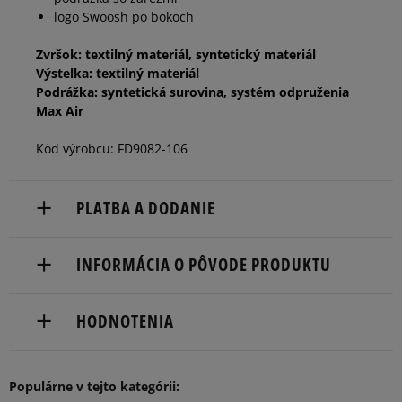
logo Swoosh po bokoch
46
30 cm
Informovať o dostupnosti
Zvršok: textilný materiál, syntetický materiál
Výstelka: textilný materiál
Podrážka: syntetická surovina, systém odpruženia
Max Air
Kód výrobcu: FD9082-106
PLATBA A DODANIE
Doručenie zadarmo od 80 €.
INFORMÁCIA O PÔVODE PRODUKTU
Dodacia lehota: 2 až 6 pracovné dni.
Nike European Headquarters
Dostupné spôsoby doručenia:
HODNOTENIA
Colosseum
kuriér,
11213 NL Hilversum, Netherlands
packeta (zásielkovňa - kamenná pobočka, výdejné
boxy: Z-BOX),
5
Populárne v tejto kategórii:
Product.Safety.EMEA@nike.com
97%
Počet
Súhlas s
slovenská pošta - na adresu,