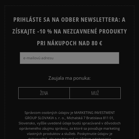
STAR
PRIHLÁSTE SA NA ODBER NEWSLETTERA: A
JORDAN 4
NEW BALANCE 740
ZÍSKAJTE -10 % NA NEZĽAVNENÉ PRODUKTY
NEW BALANCE 9060
NIKE AIR FORCE 1
NIKE AIR FORCE 1 07
PRI NÁKUPOCH NAD 80 €
NIKE AIR FORCE 1 LV8
NIKE AIR MAX 90
NIKE DUNK
NIKE P-6000
NIKE SHOX
PUMA SUEDE
REEBOK CLASSIC
Zaujala ma ponuka:
VANS OLD SKOOL
VANS SK8
ŽENA
MUŽ
Správcom osobných údajov je MARKETING INVESTMENT
GROUP SLOVAKIA s. r. o., Michalská 7 Bratislava 811 01,
Slovensko, vyššie uvedené údaje budú spracúvané v dôvodoch
oprávneného záujmu správcu, za ktoré sa považuje marketing
vlastných produktov a služieb. Poskytnutie údajov je
dobrovoľné, ale nevyhnutné za účelom odoberania