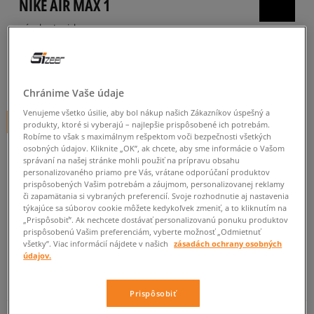
NIKE AIR MAX 1
pánske, tenisky
5.0
(
117
)
99
€
cena s DPH
Chránime Vaše údaje
Venujeme všetko úsilie, aby bol nákup našich Zákazníkov úspešný a
+ 99 BODOV V
SIZEERCLUBE
produkty, ktoré si vyberajú – najlepšie prispôsobené ich potrebám.
Robíme to však s maximálnym rešpektom voči bezpečnosti všetkých
osobných údajov. Kliknite „OK”, ak chcete, aby sme informácie o Vašom
správaní na našej stránke mohli použiť na prípravu obsahu
personalizovaného priamo pre Vás, vrátane odporúčaní produktov
Informujte ma o dostupnosti
prispôsobených Vašim potrebám a záujmom, personalizovanej reklamy
či zapamätania si vybraných preferencií. Svoje rozhodnutie aj nastavenia
Ak bude položka opäť dostupná, dostanete od nás oznámenie.
týkajúce sa súborov cookie môžete kedykoľvek zmeniť, a to kliknutím na
„Prispôsobiť”. Ak nechcete dostávať personalizovanú ponuku produktov
prispôsobenú Vašim preferenciám, vyberte možnosť „Odmietnuť
Vyberte veľkosť
všetky”. Viac informácií nájdete v našich
zásadách ochrany osobných
údajov.
Veľkosti EU
Veľkosti US
ZISTIŤ DOSTUPNOSŤ V NAŠICH KAMENNÝCH PREDAJNIACH
Prispôsobiť
41
26 cm
Informovať o dostupnosti