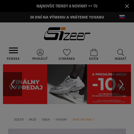
×
NAJNOVŠIE TRENDY A NOVINKY >> TU
30 DNÍ NA VÝMENU A VRÁTENIE TOVARU
PONUKA
PRIHLÁSIŤ
SCHRÁNKA
KOŠÍK
HĽADAŤ
›
›
›
›
SIZEER
MUŽI
OBUV
TENISKY
NIKE AIR MAX 1