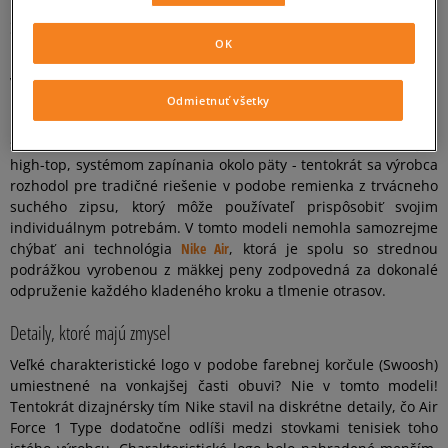
Spoznajte diskrétny dizajn, ktorý robí dojem
OK
Príťažlivý dizajn však nie je všetko! Pozornosť si zasluhuje aj
veľmi kvalitné spracovanie. Zvršok obuvi bol vyrobený z veľmi
kvalitnej prírodnej kože, ktorá bola dodatočne obohatená
Odmietnuť všetky
polopriehľadnými panelmi umiestnenými po ich vnútornej
strane. AF 1 dodatočne nadväzujú na klasický model svojim
high-top, systémom zapínania okolo päty - tentokrát sa výrobca
rozhodol pre tradičné riešenie v podobe remienka z trvácneho
suchého zipsu, ktorý môže používateľ prispôsobiť svojim
individuálnym potrebám. V tomto modeli nemohla samozrejme
chýbať ani technológia
Nike Air
, ktorá je spolu so strednou
podrážkou vyrobenou z mäkkej peny zodpovedná za dokonalé
odpruženie každého kladeného kroku a tlmenie otrasov.
Detaily, ktoré majú zmysel
Veľké charakteristické logo v podobe farebnej korčule (Swoosh)
umiestnené na vonkajšej časti obuvi? Nie v tomto modeli!
Tentokrát dizajnérsky tím Nike stavil na diskrétne detaily, čo Air
Force 1 Type dodatočne odlíši medzi stovkami tenisiek toho