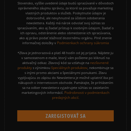
Slovensko, vyššie uvedené údaje budú spracúvané v dôvodoch
oprávneného záujmu správcu, za ktoré sa považuje marketing
vlastných produktov a služieb. Poskytnutie údajov je
dobrovoľné, ale nevyhnutné za účelom odoberania
newslettera. Každý má nárok odvolať svoj súhlas so
spracúvaním, ako aj žiadať prístup k osobným údajom, žiadať o
ich opravu, odstránenie alebo obmedzenie ich spracúvania,
ako aj právo podať sťažnosť dozornému orgánu. Plné znenie
Podmienkach ochrany súkromia
informačnej doložky v
*Zľava je jednorazová a platí 48 hodín od jej prijatia. Nájdete ju
v samostatnom e-maile, ktorý vám pošleme po kliknutí na
nezľavnené
aktivačný odkaz. Zľavový kód sa vzťahuje na
produkty
špeciálnych produktov
s výnimkou
, nekombinuje sa
s inými promo akciami a špeciálnymi ponukami. Zľavu
vyplývajúcu zo zápisu do Newslettera je možné uplatniť iba pri
nákupoch v internetovom obchode. Pamätajte, že prihlásením
sa na odber newslettera vyjadrujete súhlas so zasielaním
Podrobnosti v podmienkach
marketingových informácií.
predajných akcií.