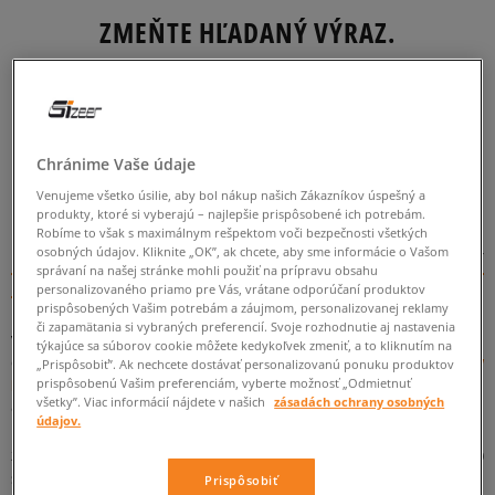
ZMEŇTE HĽADANÝ VÝRAZ.
SKÚSTE POUŽIŤ MENŠÍ POČET FILTROV
(ODSTRÁŇTE MENEJ DÔLEŽITÉ).
Chránime Vaše údaje
SPÄŤ
Venujeme všetko úsilie, aby bol nákup našich Zákazníkov úspešný a
produkty, ktoré si vyberajú – najlepšie prispôsobené ich potrebám.
Robíme to však s maximálnym rešpektom voči bezpečnosti všetkých
Efektný minimalizmus v modernom vydaní - tenisky Nike Air
osobných údajov. Kliknite „OK”, ak chcete, aby sme informácie o Vašom
správaní na našej stránke mohli použiť na prípravu obsahu
Force 1 Type
personalizovaného priamo pre Vás, vrátane odporúčaní produktov
prispôsobených Vašim potrebám a záujmom, personalizovanej reklamy
Klasický model od
Nike
sa vracia v štýlovom, doteraz neznámom
či zapamätania si vybraných preferencií. Svoje rozhodnutie aj nastavenia
vydaní, ktoré sa s určitosťou zapáči všetkým sneakerheadom
týkajúce sa súborov cookie môžete kedykoľvek zmeniť, a to kliknutím na
ceniacim si minimalizmus v atraktívnom prevedení. Hoci
tenisky
„Prispôsobiť”. Ak nechcete dostávať personalizovanú ponuku produktov
prispôsobenú Vašim preferenciám, vyberte možnosť „Odmietnuť
Nike
AF 1 Type sa na prvý pohľad môžu zdať len ďalším
všetky”. Viac informácií nájdete v našich
zásadách ochrany osobných
obyčajným modelom topánok, ktorý vyniká hrubou bielou
údajov.
podrážkou, vôbec také nie sú. V týchto teniskách sa technológia
zaručujúca pohodlie spája s nadčasovým ručne robeným (!)
štýlom.
Prispôsobiť