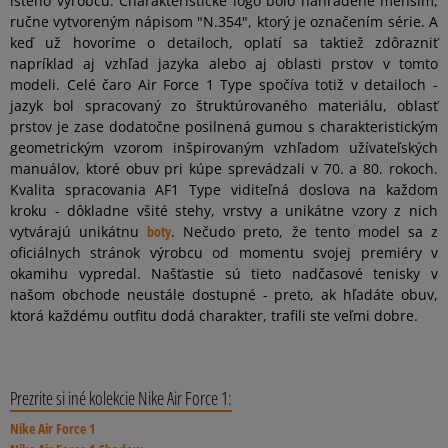
istého výrobcu. Charakteristické logo bolo nahradené menším,
ručne vytvoreným nápisom "N.354", ktorý je označením série. A
keď už hovoríme o detailoch, oplatí sa taktiež zdôrazniť
napríklad aj vzhľad jazyka alebo aj oblasti prstov v tomto
modeli. Celé čaro Air Force 1 Type spočíva totiž v detailoch -
jazyk bol spracovaný zo štruktúrovaného materiálu, oblasť
prstov je zase dodatočne posilnená gumou s charakteristickým
geometrickým vzorom inšpirovaným vzhľadom užívateľských
manuálov, ktoré obuv pri kúpe sprevádzali v 70. a 80. rokoch.
Kvalita spracovania AF1 Type viditeľná doslova na každom
kroku - dôkladne všité stehy, vrstvy a unikátne vzory z nich
vytvárajú unikátnu
boty
. Nečudo preto, že tento model sa z
oficiálnych stránok výrobcu od momentu svojej premiéry v
okamihu vypredal. Našťastie sú tieto nadčasové tenisky v
našom obchode neustále dostupné - preto, ak hľadáte obuv,
ktorá každému outfitu dodá charakter, trafili ste veľmi dobre.
Prezrite si iné kolekcie Nike Air Force 1:
Nike Air Force 1