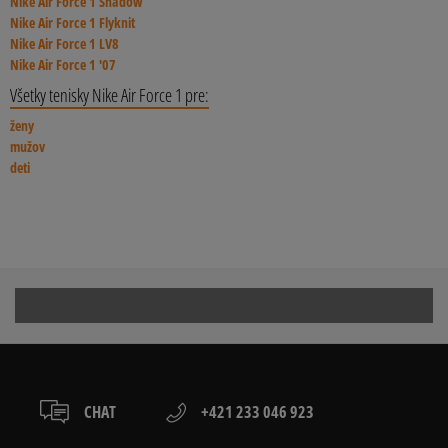
Nike Air Force 1 Shadow
Nike Air Force 1 Flyknit
Nike Air Force 1 LV8
Nike Air Force 1 '07
Všetky tenisky Nike Air Force 1 pre:
ženy
mužov
deti
CHAT
+421 233 046 923