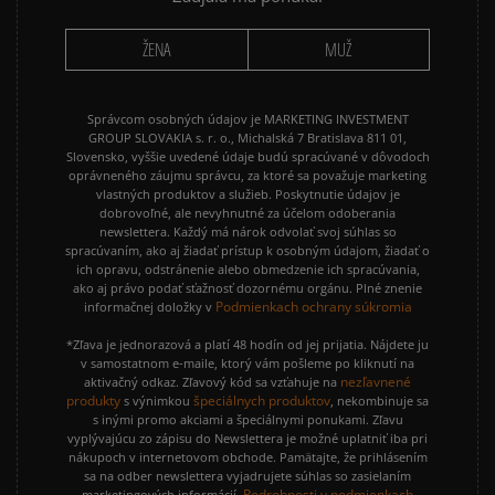
ŽENA
MUŽ
Správcom osobných údajov je MARKETING INVESTMENT
GROUP SLOVAKIA s. r. o., Michalská 7 Bratislava 811 01,
Slovensko, vyššie uvedené údaje budú spracúvané v dôvodoch
oprávneného záujmu správcu, za ktoré sa považuje marketing
vlastných produktov a služieb. Poskytnutie údajov je
dobrovoľné, ale nevyhnutné za účelom odoberania
newslettera. Každý má nárok odvolať svoj súhlas so
spracúvaním, ako aj žiadať prístup k osobným údajom, žiadať o
ich opravu, odstránenie alebo obmedzenie ich spracúvania,
ako aj právo podať sťažnosť dozornému orgánu. Plné znenie
Podmienkach ochrany súkromia
informačnej doložky v
*Zľava je jednorazová a platí 48 hodín od jej prijatia. Nájdete ju
v samostatnom e-maile, ktorý vám pošleme po kliknutí na
nezľavnené
aktivačný odkaz. Zľavový kód sa vzťahuje na
produkty
špeciálnych produktov
s výnimkou
, nekombinuje sa
s inými promo akciami a špeciálnymi ponukami. Zľavu
vyplývajúcu zo zápisu do Newslettera je možné uplatniť iba pri
nákupoch v internetovom obchode. Pamätajte, že prihlásením
sa na odber newslettera vyjadrujete súhlas so zasielaním
Podrobnosti v podmienkach
marketingových informácií.