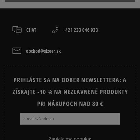
slovenská pošta - na adresu,
osobné prevzatie v predajni.
Dostupné spôsoby platby:
prevod,
CHAT
+421 233 046 923
kartou,
platba na dobierku.
obchod@sizeer.sk
PRIHLÁSTE SA NA ODBER NEWSLETTERA: A
ZÍSKAJTE -10 % NA NEZĽAVNENÉ PRODUKTY
PRI NÁKUPOCH NAD 80 €
Zaujala ma ponuka: