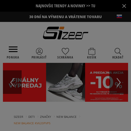
×
NAJNOVŠIE TRENDY A NOVINKY >> TU
30 DNÍ NA VÝMENU A VRÁTENIE TOVARU
PONUKA
PRIHLÁSIŤ
SCHRÁNKA
KOŠÍK
HĽADAŤ
›
›
›
›
SIZEER
DETI
ZNAČKY
NEW BALANCE
NEW BALANCE KV620PVP5