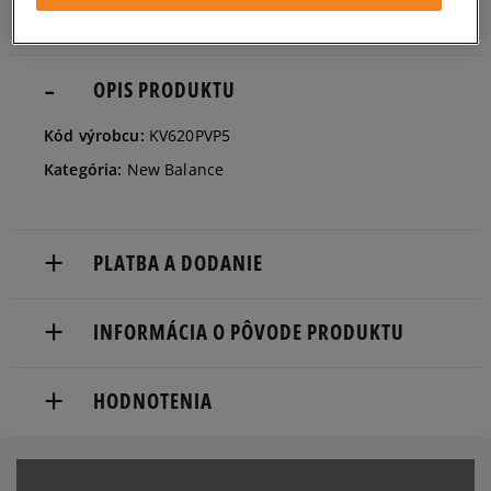
29
17,5 cm
Informovať o dostupnosti
OPIS PRODUKTU
Kód výrobcu:
KV620PVP5
Kategória:
New Balance
PLATBA A DODANIE
Doručenie zadarmo od 80 €.
INFORMÁCIA O PÔVODE PRODUKTU
Dodacia lehota: 2 až 6 pracovné dni.
New Balance Europe BV
Dostupné spôsoby doručenia:
HODNOTENIA
Pilotenstraat 41a-factorij
kuriér,
1059 CH Amsterdam, Netherlands
packeta (zásielkovňa - kamenná pobočka, výdejné
boxy: Z-BOX),
Produkt nemá žiadne recenzie
customercare@newbalance.com