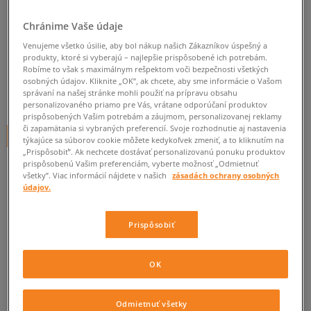
NEW BALANCE KV620PVP5
Chránime Vaše údaje
detské, new balance
Venujeme všetko úsilie, aby bol nákup našich Zákazníkov úspešný a
produkty, ktoré si vyberajú – najlepšie prispôsobené ich potrebám.
0.0
Robíme to však s maximálnym rešpektom voči bezpečnosti všetkých
(
0
)
osobných údajov. Kliknite „OK”, ak chcete, aby sme informácie o Vašom
26,95
€
správaní na našej stránke mohli použiť na prípravu obsahu
cena s DPH
personalizovaného priamo pre Vás, vrátane odporúčaní produktov
prispôsobených Vašim potrebám a záujmom, personalizovanej reklamy
či zapamätania si vybraných preferencií. Svoje rozhodnutie aj nastavenia
+ 27 BODOV V
SIZEERCLUBE
týkajúce sa súborov cookie môžete kedykoľvek zmeniť, a to kliknutím na
„Prispôsobiť”. Ak nechcete dostávať personalizovanú ponuku produktov
prispôsobenú Vašim preferenciám, vyberte možnosť „Odmietnuť
všetky”. Viac informácií nájdete v našich
zásadách ochrany osobných
údajov.
Informujte ma o dostupnosti
Ak bude položka opäť dostupná, dostanete od nás oznámenie.
Prispôsobiť
Vyberte veľkosť
OK
Veľkosti EU
Veľkosti US
ZISTIŤ DOSTUPNOSŤ V NAŠICH KAMENNÝCH PREDAJNIACH
Odmietnuť všetky