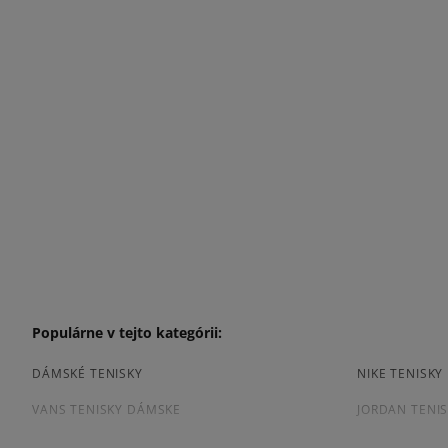
Populárne v tejto kategórii:
DÁMSKÉ TENISKY
NIKE TENISK
VANS TENISKY DÁMSKE
JORDAN TENI
ČIERNE TENISKY DÁMSKE
DÁMSKE TENI