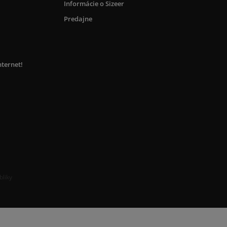
Informácie o Sizeer
Predajne
nternet!
bliky