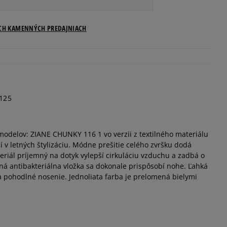
Veľkosti US
ICH KAMENNÝCH PREDAJNIACH
Informovať o dostupnosti
Informovať o dostupnosti
125
Informovať o dostupnosti
modelov: ZIANE CHUNKY 116 1 vo verzii z textilného materiálu
Informovať o dostupnosti
í v letných štylizáciu. Módne prešitie celého zvršku dodá
eriál príjemný na dotyk vylepší cirkuláciu vzduchu a zadbá o
Informovať o dostupnosti
ná antibakteriálna vložka sa dokonale prispôsobí nohe. Ľahká
 pohodlné nosenie. Jednoliata farba je prelomená bielymi
Informovať o dostupnosti
Informovať o dostupnosti