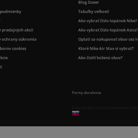
Blog Sizeer
 podmienky
Tabuľky veľkostí
r
Ako vybrať číslo topánok Nike?
 predajných akcií
Ako vybrať číslo topánok Asics?
 ochrany súkromia
Oplatí sa nakupovať obuv cez i
úborov cookies
Ktoré Nike Air Max si vybrať?
kcie
Ako čistiť koženú obuv?
ť
Formy doručenia
Doprava iba na území Slovenskej repu