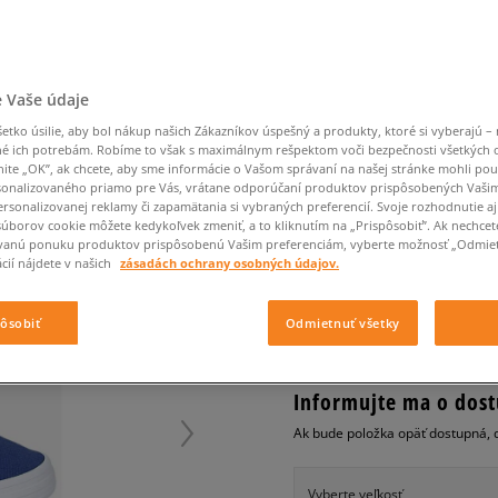
Converse Chuck Taylor
Havaianas
Ľadvinky
Confront
Champion
EMU Australia
All Star
Klobúky
Ľadvinky
Nike Air Max 90
Dickies
Klobúky
Converse
Confront
Ellesse
Nike Air Max 90
Tašky
Klobúky
Nike Air Max Viva
Saucony
Peráčníky
Crocs
Converse
Fila
Nike Air Max DN8
-50 % na druhé balenie
Rukavice
Clarks
Dr. Martens
DC
Jansport
 Vaše údaje
ponožiek
LACOSTE ZIANE CHUNK
Nike Air Force 1 LV8
-50 % na druhé balení
Eastpak
Dickies
Jordan
ponožek
tko úsilie, aby bol nákup našich Zákazníkov úspešný a produkty, ktoré si vyberajú – 
Jordan 4
dámske, tenisky
Empire
Eastpak
Lacoste
é ich potrebám. Robíme to však s maximálnym rešpektom voči bezpečnosti všetkých
New Balance 530
nite „OK”, ak chcete, aby sme informácie o Vašom správaní na našej stránke mohli pou
0.0
(
0
)
onalizovaného priamo pre Vás, vrátane odporúčaní produktov prispôsobených Vaši
New Balance 1906
rsonalizovanej reklamy či zapamätania si vybraných preferencií. Svoje rozhodnutie aj
39,99
€
Puma Speedcat
súborov cookie môžete kedykoľvek zmeniť, a to kliknutím na „Prispôsobiť”. Ak nechcet
cena s 
vanú ponuku produktov prispôsobenú Vašim preferenciám, vyberte možnosť „Odmiet
Puma Suede XL
cií nájdete v našich
zásadách ochrany osobných údajov.
Puma Palermo
+ 40 BODOV V
SIZEERCLU
Asics Gel-NYC Rugged
pôsobiť
Odmietnuť všetky
Informujte ma o dost
Ak bude položka opäť dostupná, 
Vyberte veľkosť