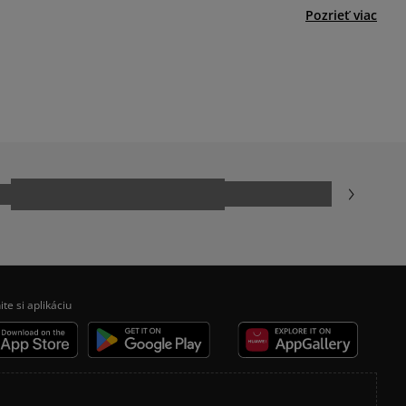
Pozrieť viac
ADIDAS SAMBA
ADIDAS JAPAN
NEW BALANCE 530
NIKE AIR FORCE 1 07
NIKE SHOX
VANS KNU SKOOL
ite si aplikáciu