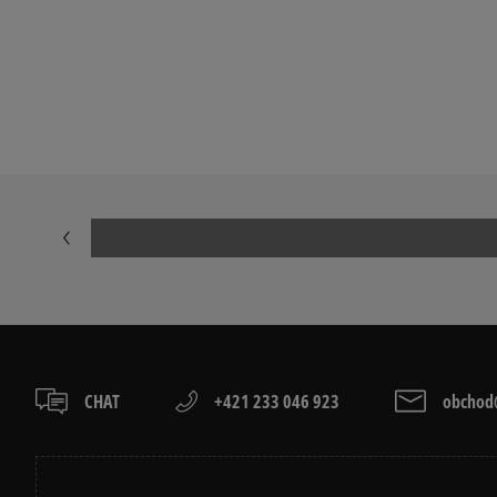
Prezrite si populárne kolekcie dámskych tenisiek:
ADIDAS HANDBALL SPEZIAL
ADIDAS CAM
ADIDAS SUPERSTAR
ADIDAS TAE
AIR JORDAN
CONVERSE CU
NEW BALANCE 740
NEW BALANCE
NIKE CORTEZ
NIKE DUNK
PUMA SPEEDCAT
PUMA PALER
CHAT
+421 233 046 923
obchod@