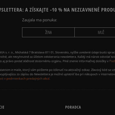
SLETTERA: A ZÍSKAJTE -10 % NA NEZĽAVNENÉ PROD
Zaujala ma ponuka:
ŽENA
MUŽ
 r. o., Michalská 7 Bratislava 811 01, Slovensko, vyššie uvedené údaje budú spra
voľné, ale nevyhnutné za účelom odoberania newslettera. Každý má nárok odvolať svo
Pod
ako aj právo podať sťažnosť dozornému orgánu. Plné znenie informačnej doložky v
amostatnom e-maile, ktorý vám pošleme po kliknutí na aktivačný odkaz. Zľavový kód sa v
yplývajúcu zo zápisu do Newslettera je možné uplatniť iba pri nákupoch v interneto
ti v podmienkach predajných akcií.
CIE
PORADCA