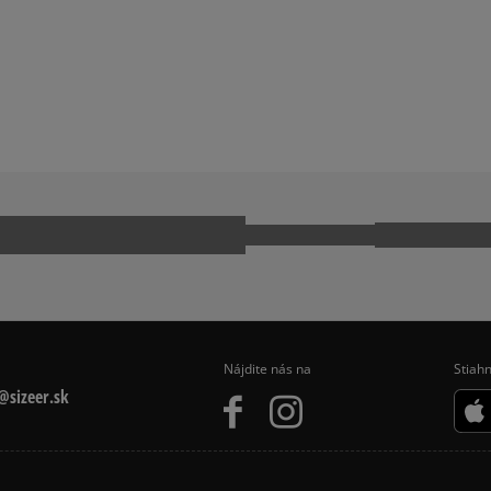
PUS
ADIDAS GAZELLE
KWONDO
ADIDAS TOKYO
CK TAYLOR ALL STAR
JORDAN AIR 1
 9060
NIKE AIR FORCE 1
NIKE P-6000
MO
REEBOK CLUB C
Nájdite nás na
Stiahn
sizeer.sk