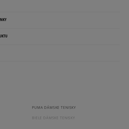
Informovať o dostupnosti
ENKY
Informovať o dostupnosti
.
UKTU
ovné dni.
ia:
morency
kamenná pobočka, výdejné boxy: Z-BOX),
esu,
odukt nemá žiadne recenzie
jni.
PUMA DÁMSKE TENISKY
BIELE DÁMSKE TENISKY