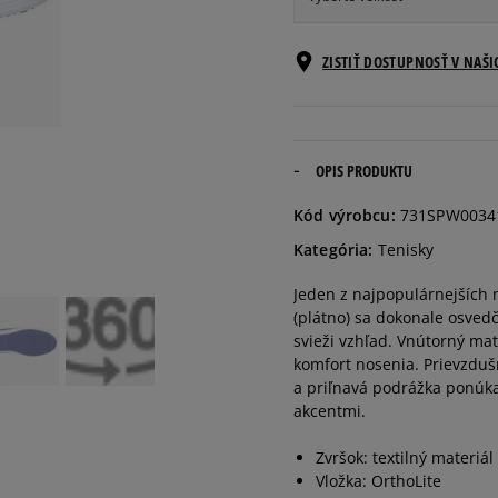
Veľkosti EU
ZISTIŤ DOSTUPNOSŤ V NAŠ
36
22,9 cm
37
23,8 cm
OPIS PRODUKTU
Kód výrobcu:
731SPW0034
37,5
24 cm
Kategória:
Tenisky
Jeden z najpopulárnejších 
38
24,3 cm
(plátno) sa dokonale osvedč
svieži vzhľad. Vnútorný mat
39
25,1 cm
komfort nosenia. Prievzduš
a priľnavá podrážka ponúka
akcentmi.
39,5
25,4 cm
Zvršok: textilný materiál
Vložka: OrthoLite
40
25,6 cm