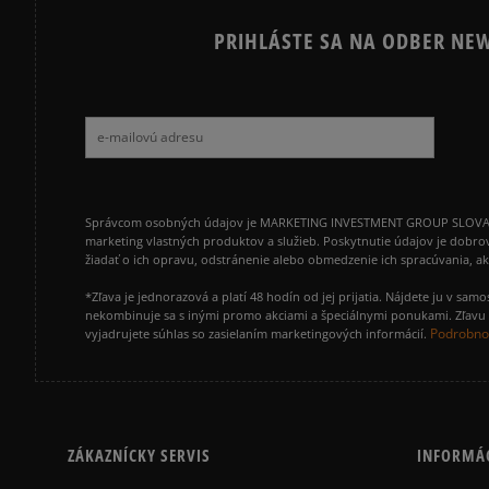
PRIHLÁSTE SA NA ODBER NEW
Správcom osobných údajov je MARKETING INVESTMENT GROUP SLOVAKIA s.
marketing vlastných produktov a služieb. Poskytnutie údajov je dobro
žiadať o ich opravu, odstránenie alebo obmedzenie ich spracúvania, 
*Zľava je jednorazová a platí 48 hodín od jej prijatia. Nájdete ju v s
nekombinuje sa s inými promo akciami a špeciálnymi ponukami. Zľavu v
Podrobnos
vyjadrujete súhlas so zasielaním marketingových informácií.
ZÁKAZNÍCKY SERVIS
INFORMÁ