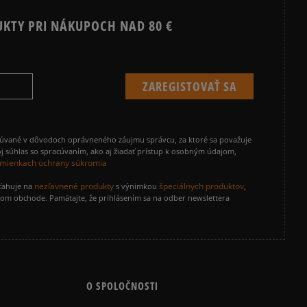
UKTY PRI NÁKUPOCH NAD 80 €
cúvané v dôvodoch oprávneného záujmu správcu, za ktoré sa považuje
j súhlas so spracúvaním, ako aj žiadať prístup k osobným údajom,
mienkach ochrany súkromia
nezľavnené produkty
špeciálnych produktov
zťahuje na
s výnimkou
,
vom obchode. Pamätajte, že prihlásením sa na odber newslettera
O SPOLOČNOSTI