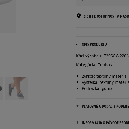
Veľkosti EU
ZISTIŤ DOSTUPNOSŤ V NAŠ
36
22,9 cm
37
23,8 cm
OPIS PRODUKTU
Kód výrobcu:
729SCW2206
37,5
24 cm
Kategória:
Tenisky
Zvršok: textilný materiá
38
24,3 cm
Výstelka: textilný materi
Podrážka: guma
39
25,1 cm
PLATOBNÉ A DODACIE PODMI
39,5
25,4 cm
Doručenie zadarmo od 80 €
INFORMÁCIA O PÔVODE PROD
40
25,6 cm