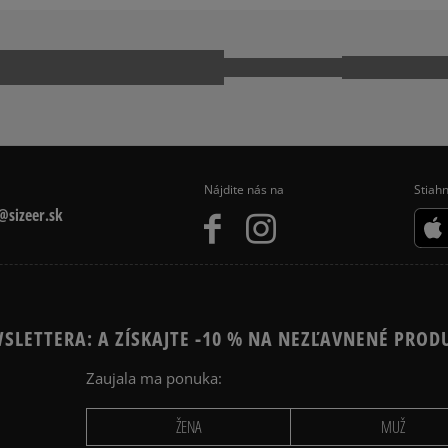
CK TAYLOR ALL STAR
JORDAN AIR 1
 9060
NIKE AIR FORCE 1
NIKE P-6000
MO
REEBOK CLUB C
Nájdite nás na
Stiahn
sizeer.sk
SLETTERA: A ZÍSKAJTE -10 % NA NEZĽAVNENÉ PROD
Zaujala ma ponuka:
ŽENA
MUŽ