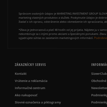
Správcom osobných údajov je MARKETING INVESTMENT GROUP SLOVAKIA s.
marketing vlastných produktov a služieb. Poskytnutie údajov je dobro
žiadať o ich opravu, odstránenie alebo obmedzenie ich spracúvania, 
*Zľava je jednorazová a platí 48 hodín od jej prijatia. Nájdete ju v s
nekombinuje sa s inými promo akciami a špeciálnymi ponukami. Zľavu v
Podrobnos
vyjadrujete súhlas so zasielaním marketingových informácií.
ZÁKAZNÍCKY SERVIS
INFORMÁ
Kontakt
SizeerClub
Vrátenie a reklamácia
Obchodné
Informačné centrum
Newslette
Ako nakupovať
Podmienky
Slovné označenia a piktogramy
Podmienky