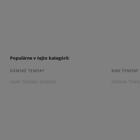
Populárne v tejto kategórii:
DÁMSKÉ TENISKY
NIKE TENISK
VANS TENISKY DÁMSKE
JORDAN TENI
ČIERNE TENISKY DÁMSKE
DÁMSKE TENI
Prezrite si populárne kolekcie dámskych tenisiek:
ADIDAS HANDBALL SPEZIAL
ADIDAS CAM
ADIDAS SUPERSTAR
ADIDAS TAE