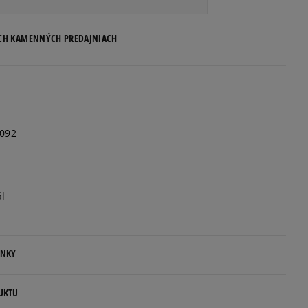
Veľkosti US
ICH KAMENNÝCH PREDAJNIACH
Informovať o dostupnosti
Informovať o dostupnosti
092
Informovať o dostupnosti
Informovať o dostupnosti
ál
Informovať o dostupnosti
ENKY
Informovať o dostupnosti
.
UKTU
Informovať o dostupnosti