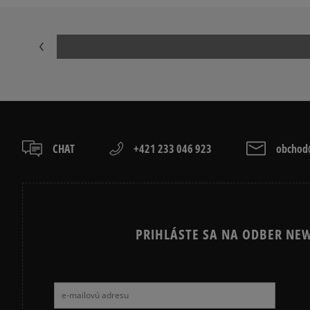
AIR JORDAN
CONVERSE CU
NEW BALANCE 740
NEW BALANCE
NIKE CORTEZ
NIKE DUNK
PUMA SPEEDCAT
PUMA PALER
CHAT
+421 233 046 923
obchod@
PRIHLÁSTE SA NA ODBER NEW