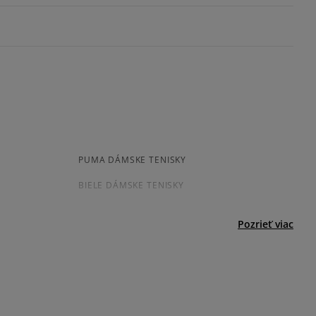
ovné dni.
ia:
Informovať o dostupnosti
morency
kamenná pobočka, výdejné boxy: Z-BOX),
esu,
odukt nemá žiadne recenzie
jni.
PUMA DÁMSKE TENISKY
BIELE DÁMSKE TENISKY
Pozrieť viac
ADIDAS SAMBA
ADIDAS JAPAN