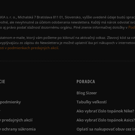
 r. o., Michalská 7 Bratislava 811 01, Slovensko, vyššie uvedené údaje budú spra
voľné, ale nevyhnutné za účelom odoberania newslettera. Každý má nárok odvolať svo
Pod
ako aj právo podať sťažnosť dozornému orgánu. Plné znenie informačnej doložky v
amostatnom e-maile, ktorý vám pošleme po kliknutí na aktivačný odkaz. Zľavový kód sa v
yplývajúcu zo zápisu do Newslettera je možné uplatniť iba pri nákupoch v interneto
ti v podmienkach predajných akcií.
CIE
PORADCA
Blog Sizeer
 podmienky
Tabuľky veľkostí
r
Ako vybrať číslo topánok Nike?
 predajných akcií
Ako vybrať číslo topánok Asics?
 ochrany súkromia
Oplatí sa nakupovať obuv cez i