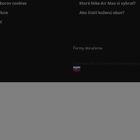
úborov cookies
Ktoré Nike Air Max si vybrať?
kcie
Ako čistiť koženú obuv?
ť
Formy doručenia
Doprava iba na území Slovenskej repu