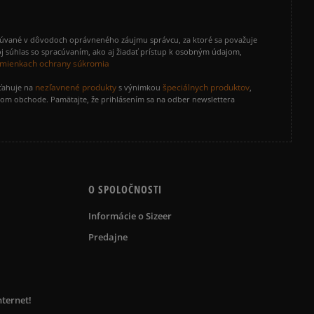
cúvané v dôvodoch oprávneného záujmu správcu, za ktoré sa považuje
j súhlas so spracúvaním, ako aj žiadať prístup k osobným údajom,
mienkach ochrany súkromia
nezľavnené produkty
špeciálnych produktov
zťahuje na
s výnimkou
,
vom obchode. Pamätajte, že prihlásením sa na odber newslettera
O SPOLOČNOSTI
Informácie o Sizeer
Predajne
nternet!