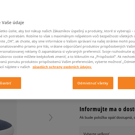
Converse Chuck Taylor
Havaianas
Starostlivosť o obuv
Confront
Champion
EMU Australia
Starostlivosť o obuv
Boxerky
All Star
Nike Air Max 90
Dickies
Čiapky
Converse
Confront
Ellesse
Čiapky
Klobúky
Nike Air Max 90
Nike Air Max Viva
Saucony
Šály a rukavice
Crocs
Converse
Fila
Rukavice
Starostlivosť o obuv
Nike Air Max DN8
 Vaše údaje
Clarks
Dr. Martens
DC
Jansport
Klobúky
Čiapky
LACOSTE MALAHINI C
Nike Air Force 1 LV8
tko úsilie, aby bol nákup našich Zákazníkov úspešný a produkty, ktoré si vyberajú – 
Eastpak
Dickies
Jordan
Rukavice
é ich potrebám. Robíme to však s maximálnym rešpektom voči bezpečnosti všetkých
Jordan 4
dámske, tenisky
Empire
Eastpak
Lacoste
nite „OK”, ak chcete, aby sme informácie o Vašom správaní na našej stránke mohli pou
New Balance 530
onalizovaného priamo pre Vás, vrátane odporúčaní produktov prispôsobených Vaši
0.0
(
0
)
rsonalizovanej reklamy či zapamätania si vybraných preferencií. Svoje rozhodnutie aj
New Balance 1906
súborov cookie môžete kedykoľvek zmeniť, a to kliknutím na „Prispôsobiť”. Ak nechcet
70
€
Puma Speedcat
vanú ponuku produktov prispôsobenú Vašim preferenciám, vyberte možnosť „Odmiet
cena s DPH
cií nájdete v našich
zásadách ochrany osobných údajov.
Puma Suede XL
Puma Palermo
+ 70 BODOV V
SIZEERCLU
pôsobiť
Odmietnuť všetky
Asics Gel-NYC Rugged
Informujte ma o dost
Ak bude položka opäť dostupná, 
Vyberte veľkosť