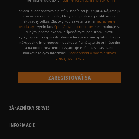
Podmienkach ochrany súkromia
informačnej doložky v
*Zľava je jednorazová a platí 48 hodín od jej prijatia. Nájdete ju
v samostatnom e-maile, ktorý vám pošleme po kliknutí na
nezľavnené
aktivačný odkaz. Zľavový kód sa vzťahuje na
produkty
špeciálnych produktov
s výnimkou
, nekombinuje sa
s inými promo akciami a špeciálnymi ponukami. Zľavu
vyplývajúcu zo zápisu do Newslettera je možné uplatniť iba pri
nákupoch v internetovom obchode. Pamätajte, že prihlásením
sa na odber newslettera vyjadrujete súhlas so zasielaním
Podrobnosti v podmienkach
marketingových informácií.
predajných akcií.
ZÁKAZNÍCKY SERVIS
INFORMÁCIE