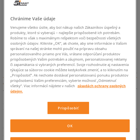
ZMEŇTE HĽADANÝ VÝRAZ.
Chránime Vaše údaje
SKÚSTE POUŽIŤ MENŠÍ POČET FILTROV
Venujeme všetko úsilie, aby bol nákup našich Zákazníkov úspešný a
(ODSTRÁŇTE MENEJ DÔLEŽITÉ).
produkty, ktoré si vyberajú – najlepšie prispôsobené ich potrebám.
Robíme to však s maximálnym rešpektom voči bezpečnosti všetkých
osobných údajov. Kliknite „OK”, ak chcete, aby sme informácie o Vašom
správaní na našej stránke mohli použiť na prípravu obsahu
SPÄŤ
personalizovaného priamo pre Vás, vrátane odporúčaní produktov
prispôsobených Vašim potrebám a záujmom, personalizovanej reklamy
či zapamätania si vybraných preferencií. Svoje rozhodnutie aj nastavenia
týkajúce sa súborov cookie môžete kedykoľvek zmeniť, a to kliknutím na
Rafinovaný look nielen na sviatočné príležitosti? Spoznajte
„Prispôsobiť”. Ak nechcete dostávať personalizovanú ponuku produktov
jednu z najnovších ponúk od značky Lacoste
prispôsobenú Vašim preferenciám, vyberte možnosť „Odmietnuť
všetky”. Viac informácií nájdete v našich
zásadách ochrany osobných
Ak ste už niekedy počuli prehlásenie "Oblečieš si už niekedy
údajov.
niečo iné ako tie bláznivé tenisky" a keď ste sa nad tým trochu
zamysleli, uvedomili ste si, že vo vašom šatníku naozaj chýbajú
Prispôsobiť
elegantnejšie tenisky, je dosť možné, že dnes sa to zmení. S
myšlienkou na všetkých mužov, ktorí hľadajú obuv spájajúcu
pohodlie pri používaní aké sú schopné zaručiť len a výlučne
OK
tenisky, ako aj elegantný look, ktorý sa osvedčí nielen ako
doplnok ku mestským setom, ale aj neformálnejším