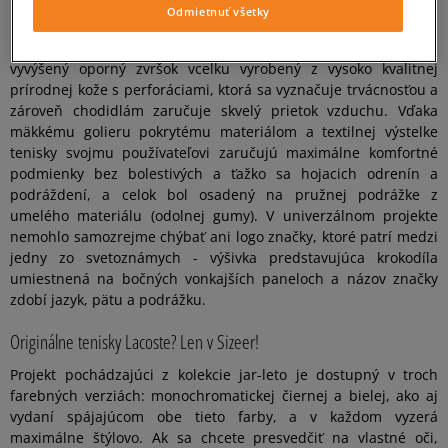
kombináciám, boli navrhnuté tenisky Lacoste Court Cage.
Odmietnuť všetky
Dynamický model vybavený klasickým systémom šnurovania má
vyvýšený oporný zvršok vcelku vyrobený z vysoko kvalitnej
prírodnej kože s perforáciami, ktorá sa vyznačuje trvácnosťou a
zároveň chodidlám zaručuje skvelý prietok vzduchu. Vďaka
mäkkému golieru pokrytému materiálom a textilnej výstelke
tenisky svojmu používateľovi zaručujú maximálne komfortné
podmienky bez bolestivých a ťažko sa hojacich odrenín a
podráždení, a celok bol osadený na pružnej podrážke z
umelého materiálu (odolnej gumy). V univerzálnom projekte
nemohlo samozrejme chýbať ani logo značky, ktoré patrí medzi
jedny zo svetoznámych - výšivka predstavujúca krokodíla
umiestnená na bočných vonkajších paneloch a názov značky
zdobí jazyk, pätu a podrážku.
Originálne tenisky Lacoste? Len v Sizeer!
Projekt pochádzajúci z kolekcie jar-leto je dostupný v troch
farebných verziách: monochromatickej čiernej a bielej, ako aj
vydaní spájajúcom obe tieto farby, a v každom vyzerá
maximálne štýlovo. Ak sa chcete presvedčiť na vlastné oči,