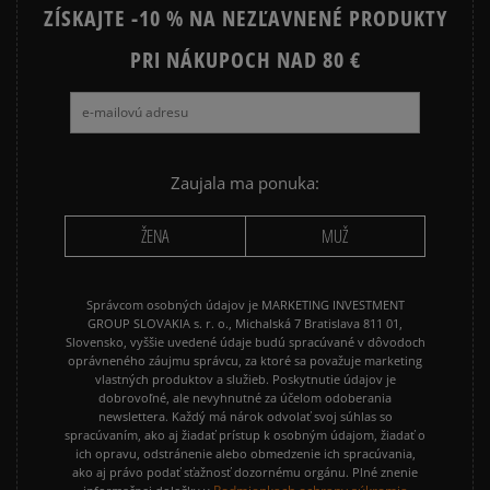
ZÍSKAJTE -10 % NA NEZĽAVNENÉ PRODUKTY
PRI NÁKUPOCH NAD 80 €
Zaujala ma ponuka:
ŽENA
MUŽ
Správcom osobných údajov je MARKETING INVESTMENT
GROUP SLOVAKIA s. r. o., Michalská 7 Bratislava 811 01,
Slovensko, vyššie uvedené údaje budú spracúvané v dôvodoch
oprávneného záujmu správcu, za ktoré sa považuje marketing
vlastných produktov a služieb. Poskytnutie údajov je
dobrovoľné, ale nevyhnutné za účelom odoberania
newslettera. Každý má nárok odvolať svoj súhlas so
spracúvaním, ako aj žiadať prístup k osobným údajom, žiadať o
ich opravu, odstránenie alebo obmedzenie ich spracúvania,
ako aj právo podať sťažnosť dozornému orgánu. Plné znenie