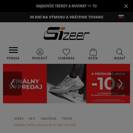
×
NAJNOVŠIE TRENDY A NOVINKY >> TU
30 DNÍ NA VÝMENU A VRÁTENIE TOVARU
PONUKA
PRIHLÁSIŤ
SCHRÁNKA
KOŠÍK
HĽADAŤ
›
›
›
›
SIZEER
DETI
OBLEČENIE
TRIČKÁ
JORDAN TRIČKO JDG W J SS OS GFX TEE GIRL