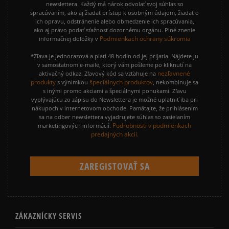
newslettera. Každý má nárok odvolať svoj súhlas so
spracúvaním, ako aj žiadať prístup k osobným údajom, žiadať o
ich opravu, odstránenie alebo obmedzenie ich spracúvania,
ako aj právo podať sťažnosť dozornému orgánu. Plné znenie
Podmienkach ochrany súkromia
informačnej doložky v
*Zľava je jednorazová a platí 48 hodín od jej prijatia. Nájdete ju
v samostatnom e-maile, ktorý vám pošleme po kliknutí na
nezľavnené
aktivačný odkaz. Zľavový kód sa vzťahuje na
produkty
špeciálnych produktov
s výnimkou
, nekombinuje sa
s inými promo akciami a špeciálnymi ponukami. Zľavu
vyplývajúcu zo zápisu do Newslettera je možné uplatniť iba pri
nákupoch v internetovom obchode. Pamätajte, že prihlásením
sa na odber newslettera vyjadrujete súhlas so zasielaním
Podrobnosti v podmienkach
marketingových informácií.
predajných akcií.
ZÁKAZNÍCKY SERVIS