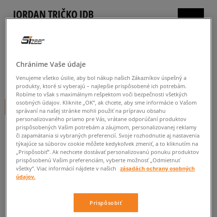
JORDAN TRIČKO JDB
JUMPMAN AIR EMB BOY
detské, tričká
5.0
(
20
)
Chránime Vaše údaje
19
€
Venujeme všetko úsilie, aby bol nákup našich Zákazníkov úspešný a
cena s DPH
produkty, ktoré si vyberajú – najlepšie prispôsobené ich potrebám.
Robíme to však s maximálnym rešpektom voči bezpečnosti všetkých
osobných údajov. Kliknite „OK”, ak chcete, aby sme informácie o Vašom
+ 19 BODOV V
SIZEERCLUBE
správaní na našej stránke mohli použiť na prípravu obsahu
personalizovaného priamo pre Vás, vrátane odporúčaní produktov
prispôsobených Vašim potrebám a záujmom, personalizovanej reklamy
či zapamätania si vybraných preferencií. Svoje rozhodnutie aj nastavenia
týkajúce sa súborov cookie môžete kedykoľvek zmeniť, a to kliknutím na
„Prispôsobiť”. Ak nechcete dostávať personalizovanú ponuku produktov
prispôsobenú Vašim preferenciám, vyberte možnosť „Odmietnuť
Informujte ma o dostupnosti
všetky”. Viac informácií nájdete v našich
zásadách ochrany osobných
údajov.
Ak bude položka opäť dostupná, dostanete od nás oznámenie.
Prispôsobiť
Vyberte veľkosť