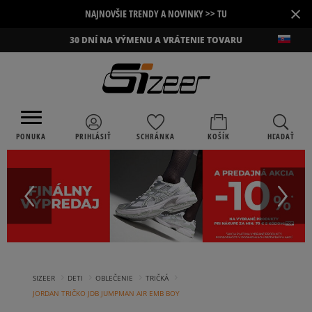
×
NAJNOVŠIE TRENDY A NOVINKY >> TU
30 DNÍ NA VÝMENU A VRÁTENIE TOVARU
PONUKA
PRIHLÁSIŤ
SCHRÁNKA
KOŠÍK
HĽADAŤ
›
›
›
›
SIZEER
DETI
OBLEČENIE
TRIČKÁ
JORDAN TRIČKO JDB JUMPMAN AIR EMB BOY