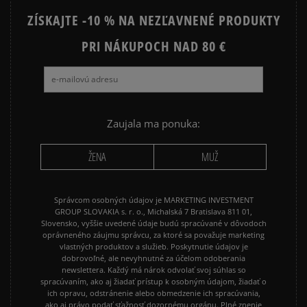
ZÍSKAJTE -10 % NA NEZĽAVNENÉ PRODUKTY
PRI NÁKUPOCH NAD 80 €
Zaujala ma ponuka:
ŽENA
MUŽ
Správcom osobných údajov je MARKETING INVESTMENT
GROUP SLOVAKIA s. r. o., Michalská 7 Bratislava 811 01,
Slovensko, vyššie uvedené údaje budú spracúvané v dôvodoch
oprávneného záujmu správcu, za ktoré sa považuje marketing
vlastných produktov a služieb. Poskytnutie údajov je
dobrovoľné, ale nevyhnutné za účelom odoberania
newslettera. Každý má nárok odvolať svoj súhlas so
spracúvaním, ako aj žiadať prístup k osobným údajom, žiadať o
ich opravu, odstránenie alebo obmedzenie ich spracúvania,
ako aj právo podať sťažnosť dozornému orgánu. Plné znenie