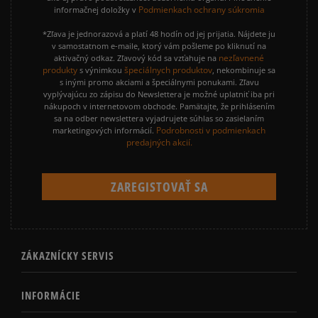
Podmienkach ochrany súkromia
informačnej doložky v
*Zľava je jednorazová a platí 48 hodín od jej prijatia. Nájdete ju
v samostatnom e-maile, ktorý vám pošleme po kliknutí na
nezľavnené
aktivačný odkaz. Zľavový kód sa vzťahuje na
produkty
špeciálnych produktov
s výnimkou
, nekombinuje sa
s inými promo akciami a špeciálnymi ponukami. Zľavu
vyplývajúcu zo zápisu do Newslettera je možné uplatniť iba pri
nákupoch v internetovom obchode. Pamätajte, že prihlásením
sa na odber newslettera vyjadrujete súhlas so zasielaním
Podrobnosti v podmienkach
marketingových informácií.
predajných akcií.
ZÁKAZNÍCKY SERVIS
INFORMÁCIE