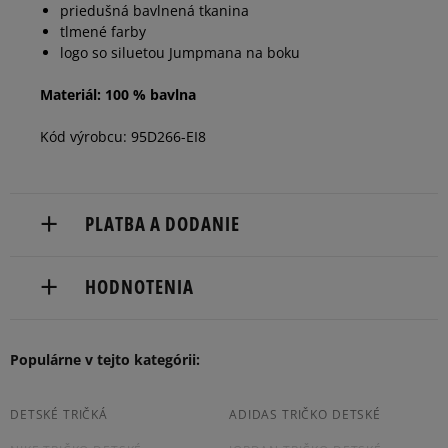
priedušná bavlnená tkanina
tlmené farby
logo so siluetou Jumpmana na boku
Materiál: 100 % bavlna
Kód výrobcu: 95D266-EI8
PLATBA A DODANIE
Doručenie zadarmo od 80 €.
HODNOTENIA
Dodacia lehota: 2 až 6 pracovné dni.
Dostupné spôsoby doručenia:
Populárne v tejto kategórii:
5
95%
kuriér,
packeta (zásielkovňa - kamenná pobočka, výdejné
5.0
boxy: Z-BOX),
4
DETSKÉ TRIČKÁ
ADIDAS TRIČKO DETSKÉ
5%
slovenská pošta - na adresu,