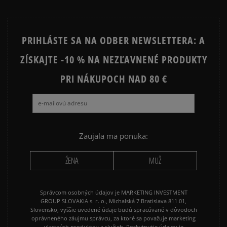
PRIHLÁSTE SA NA ODBER NEWSLETTERA: A
ZÍSKAJTE -10 % NA NEZĽAVNENÉ PRODUKTY
PRI NÁKUPOCH NAD 80 €
Zaujala ma ponuka:
ŽENA
MUŽ
Správcom osobných údajov je MARKETING INVESTMENT
GROUP SLOVAKIA s. r. o., Michalská 7 Bratislava 811 01,
Slovensko, vyššie uvedené údaje budú spracúvané v dôvodoch
oprávneného záujmu správcu, za ktoré sa považuje marketing
vlastných produktov a služieb. Poskytnutie údajov je