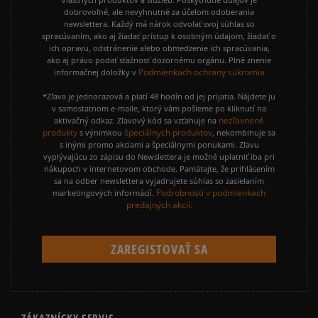
dobrovoľné, ale nevyhnutné za účelom odoberania
newslettera. Každý má nárok odvolať svoj súhlas so
spracúvaním, ako aj žiadať prístup k osobným údajom, žiadať o
ich opravu, odstránenie alebo obmedzenie ich spracúvania,
ako aj právo podať sťažnosť dozornému orgánu. Plné znenie
Podmienkach ochrany súkromia
informačnej doložky v
*Zľava je jednorazová a platí 48 hodín od jej prijatia. Nájdete ju
v samostatnom e-maile, ktorý vám pošleme po kliknutí na
nezľavnené
aktivačný odkaz. Zľavový kód sa vzťahuje na
produkty
špeciálnych produktov
s výnimkou
, nekombinuje sa
s inými promo akciami a špeciálnymi ponukami. Zľavu
vyplývajúcu zo zápisu do Newslettera je možné uplatniť iba pri
nákupoch v internetovom obchode. Pamätajte, že prihlásením
sa na odber newslettera vyjadrujete súhlas so zasielaním
Podrobnosti v podmienkach
marketingových informácií.
predajných akcií.
ZÁKAZNÍCKY SERVIS