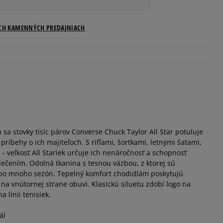
Veľkosti US
ICH KAMENNÝCH PREDAJNIACH
Informovať o dostupnosti
Informovať o dostupnosti
Informovať o dostupnosti
sa stovky tisíc párov Converse Chuck Taylor All Star potuluje
Informovať o dostupnosti
príbehy o ich majiteľoch. S rifľami, šortkami, letnými šatami,
- veľkosť All Stariek určuje ich nenáročnosť a schopnosť
Informovať o dostupnosti
ečením. Odolná tkanina s tesnou väzbou, z ktorej sú
 po mnoho sezón. Tepelný komfort chodidlám poskytujú
na vnútornej strane obuvi. Klasickú siluetu zdobí logo na
Informovať o dostupnosti
a línii tenisiek.
ál
Informovať o dostupnosti