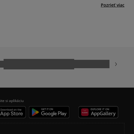
Pozrieť viac
ADIDAS SAMBA
ADIDAS JAPAN
NEW BALANCE 530
NIKE AIR FORCE 1 07
NIKE SHOX
VANS KNU SKOOL
ite si aplikáciu