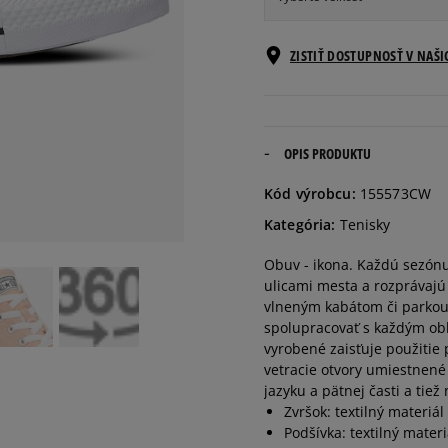
Veľkosti EU
ZISTIŤ DOSTUPNOSŤ V NAŠ
36
22,5 cm
36,5
23 cm
OPIS PRODUKTU
Kód výrobcu:
155573CW
37
23,5 cm
Kategória:
Tenisky
Obuv - ikona. Každú sezónu 
37,5
24 cm
ulicami mesta a rozprávajú 
vlneným kabátom či parkou 
38
24,5 cm
spolupracovať s každým obl
vyrobené zaisťuje použitie
vetracie otvory umiestnené 
39
24,5 cm
jazyku a pätnej časti a tiež n
Zvršok: textilný materiál
Podšívka: textilný materi
39,5
25 cm