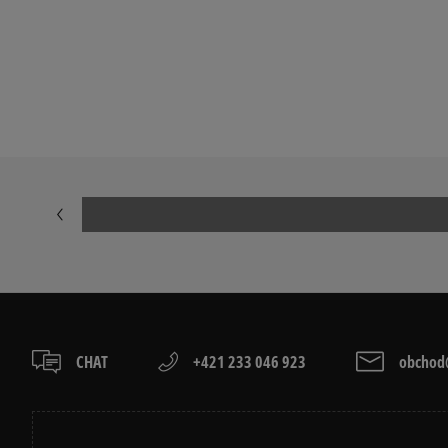
Prezrite si populárne kolekcie dámskych tenisiek:
ADIDAS HANDBALL SPEZIAL
ADIDAS CAM
ADIDAS SUPERSTAR
ADIDAS TAE
AIR JORDAN
CONVERSE CU
NEW BALANCE 740
NEW BALANCE
NIKE CORTEZ
NIKE DUNK
PUMA SPEEDCAT
PUMA PALER
CHAT
+421 233 046 923
obchod@