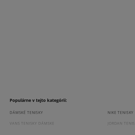
Populárne v tejto kategórii:
DÁMSKÉ TENISKY
NIKE TENISK
VANS TENISKY DÁMSKE
JORDAN TENI
ČIERNE TENISKY DÁMSKE
DÁMSKE TENI