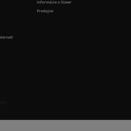
Informácie o Sizeer
Predajne
nternet!
bliky