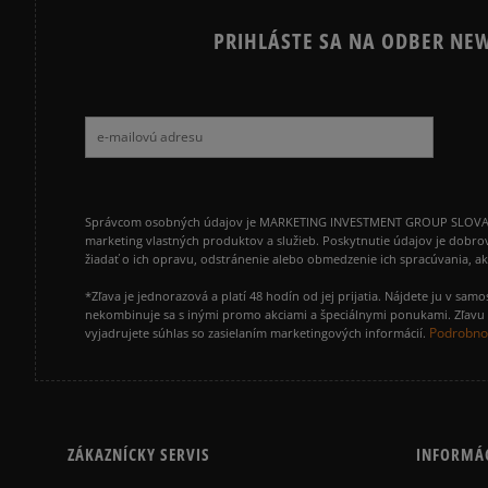
PRIHLÁSTE SA NA ODBER NEW
Správcom osobných údajov je MARKETING INVESTMENT GROUP SLOVAKIA s.
marketing vlastných produktov a služieb. Poskytnutie údajov je dobro
žiadať o ich opravu, odstránenie alebo obmedzenie ich spracúvania, 
*Zľava je jednorazová a platí 48 hodín od jej prijatia. Nájdete ju v s
nekombinuje sa s inými promo akciami a špeciálnymi ponukami. Zľavu v
Podrobnos
vyjadrujete súhlas so zasielaním marketingových informácií.
ZÁKAZNÍCKY SERVIS
INFORMÁ