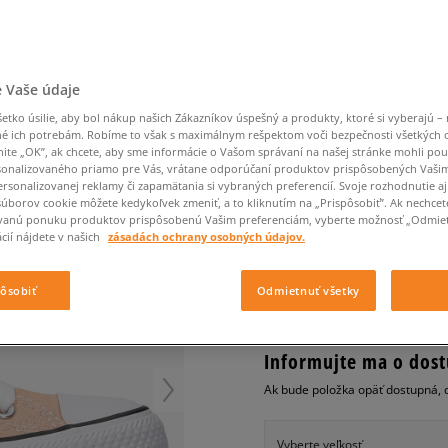
Converse Chuck Taylor
Havaianas
Starostlivosť o obuv
Confront
Champion
EMU Australia
Starostlivosť o obuv
Boxerky
All Star
Nike Air Max 90
Dickies
Čiapky
Converse
Confront
Ellesse
Čiapky
Klobúky
Nike Air Max 90
Nike Air Max Viva
Saucony
Šály a rukavice
Crocs
Converse
Fila
Rukavice
Starostlivosť o obuv
Nike Air Max DN8
Clarks
Dr. Martens
DC
Jansport
 Vaše údaje
Klobúky
Čiapky
CONVERSE CHUCK TAY
Nike Air Force 1 LV8
Eastpak
Dickies
Jordan
Rukavice
tko úsilie, aby bol nákup našich Zákazníkov úspešný a produkty, ktoré si vyberajú – 
Jordan 4
dámske, tenisky
Empire
Eastpak
Lacoste
é ich potrebám. Robíme to však s maximálnym rešpektom voči bezpečnosti všetkých
New Balance 530
nite „OK”, ak chcete, aby sme informácie o Vašom správaní na našej stránke mohli pou
0.0
(
0
)
onalizovaného priamo pre Vás, vrátane odporúčaní produktov prispôsobených Vaši
New Balance 1906
rsonalizovanej reklamy či zapamätania si vybraných preferencií. Svoje rozhodnutie aj
40
€
Puma Speedcat
súborov cookie môžete kedykoľvek zmeniť, a to kliknutím na „Prispôsobiť”. Ak nechcet
cena s DPH
vanú ponuku produktov prispôsobenú Vašim preferenciám, vyberte možnosť „Odmiet
Puma Suede XL
cií nájdete v našich
zásadách ochrany osobných údajov.
Puma Palermo
+ 40 BODOV V
SIZEERCLU
Asics Gel-NYC Rugged
pôsobiť
Odmietnuť všetky
Informujte ma o dost
Ak bude položka opäť dostupná, 
Vyberte veľkosť