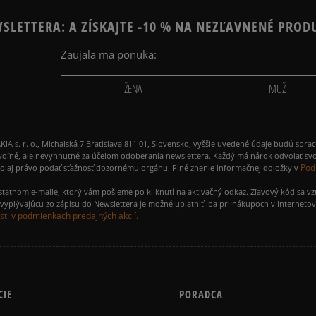
SLETTERA: A ZÍSKAJTE -10 % NA NEZĽAVNENÉ PROD
Zaujala ma ponuka:
ŽENA
MUŽ
 r. o., Michalská 7 Bratislava 811 01, Slovensko, vyššie uvedené údaje budú spra
voľné, ale nevyhnutné za účelom odoberania newslettera. Každý má nárok odvolať svo
Pod
ako aj právo podať sťažnosť dozornému orgánu. Plné znenie informačnej doložky v
amostatnom e-maile, ktorý vám pošleme po kliknutí na aktivačný odkaz. Zľavový kód sa v
yplývajúcu zo zápisu do Newslettera je možné uplatniť iba pri nákupoch v interneto
ti v podmienkach predajných akcií.
CIE
PORADCA