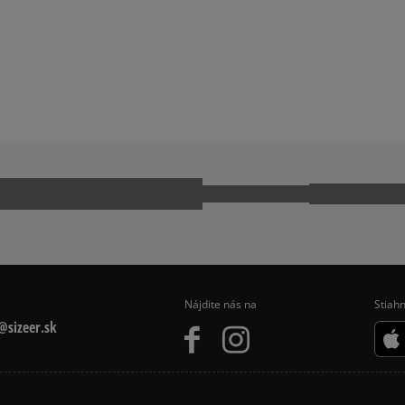
PUS
ADIDAS GAZELLE
KWONDO
ADIDAS TOKYO
CK TAYLOR ALL STAR
JORDAN AIR 1
 9060
NIKE AIR FORCE 1
NIKE P-6000
MO
REEBOK CLUB C
Nájdite nás na
Stiahn
sizeer.sk