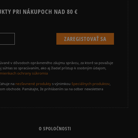
UKTY PRI NÁKUPOCH NAD 80 €
cúvané v dôvodoch oprávneného záujmu správcu, za ktoré sa považuje
j súhlas so spracúvaním, ako aj žiadať prístup k osobným údajom,
mienkach ochrany súkromia
nezľavnené produkty
špeciálnych produktov
zťahuje na
s výnimkou
,
vom obchode. Pamätajte, že prihlásením sa na odber newslettera
O SPOLOČNOSTI