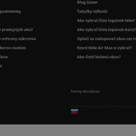
Blog Sizeer
 podmienky
Tabuľky veľkostí
r
Ako vybrať číslo topánok Nike?
 predajných akcií
Ako vybrať číslo topánok Asics?
 ochrany súkromia
Oplatí sa nakupovať obuv cez i
úborov cookies
Ktoré Nike Air Max si vybrať?
kcie
Ako čistiť koženú obuv?
ť
Formy doručenia
Doprava iba na území Slovenskej repu