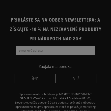
PRIHLÁSTE SA NA ODBER NEWSLETTERA: A
ZÍSKAJTE -10 % NA NEZĽAVNENÉ PRODUKTY
PRI NÁKUPOCH NAD 80 €
Zaujala ma ponuka:
ŽENA
MUŽ
Správcom osobných údajov je MARKETING INVESTMENT
GROUP SLOVAKIA s. r. o., Michalská 7 Bratislava 811 01,
Slovensko, vyššie uvedené údaje budú spracúvané v dôvodoch
oprávneného záujmu správcu, za ktoré sa považuje marketing
vlastných produktov a služieb. Poskytnutie údajov je