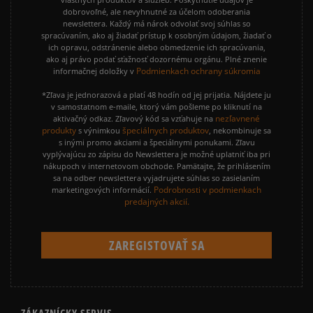
dobrovoľné, ale nevyhnutné za účelom odoberania
newslettera. Každý má nárok odvolať svoj súhlas so
spracúvaním, ako aj žiadať prístup k osobným údajom, žiadať o
ich opravu, odstránenie alebo obmedzenie ich spracúvania,
ako aj právo podať sťažnosť dozornému orgánu. Plné znenie
Podmienkach ochrany súkromia
informačnej doložky v
*Zľava je jednorazová a platí 48 hodín od jej prijatia. Nájdete ju
v samostatnom e-maile, ktorý vám pošleme po kliknutí na
nezľavnené
aktivačný odkaz. Zľavový kód sa vzťahuje na
produkty
špeciálnych produktov
s výnimkou
, nekombinuje sa
s inými promo akciami a špeciálnymi ponukami. Zľavu
vyplývajúcu zo zápisu do Newslettera je možné uplatniť iba pri
nákupoch v internetovom obchode. Pamätajte, že prihlásením
sa na odber newslettera vyjadrujete súhlas so zasielaním
Podrobnosti v podmienkach
marketingových informácií.
predajných akcií.
ZÁKAZNÍCKY SERVIS