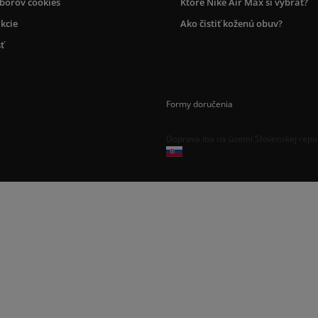
úborov cookies
Ktoré Nike Air Max si vybrať?
kcie
Ako čistiť koženú obuv?
ť
Formy doručenia
Doprava iba na území Slovenskej repu