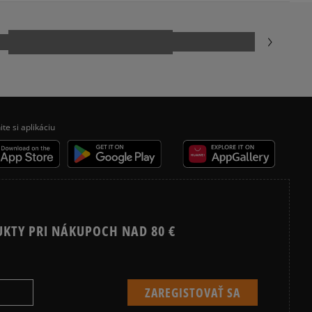
rlands
kamenná pobočka, výdejné boxy: Z-BOX),
esu,
idas.com
odukt nemá žiadne recenzie
jni.
ite si aplikáciu
UKTY PRI NÁKUPOCH NAD 80 €