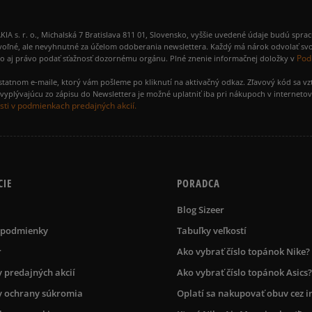
 r. o., Michalská 7 Bratislava 811 01, Slovensko, vyššie uvedené údaje budú spra
voľné, ale nevyhnutné za účelom odoberania newslettera. Každý má nárok odvolať svo
Pod
ako aj právo podať sťažnosť dozornému orgánu. Plné znenie informačnej doložky v
amostatnom e-maile, ktorý vám pošleme po kliknutí na aktivačný odkaz. Zľavový kód sa v
yplývajúcu zo zápisu do Newslettera je možné uplatniť iba pri nákupoch v interneto
ti v podmienkach predajných akcií.
CIE
PORADCA
Blog Sizeer
 podmienky
Tabuľky veľkostí
r
Ako vybrať číslo topánok Nike?
 predajných akcií
Ako vybrať číslo topánok Asics?
 ochrany súkromia
Oplatí sa nakupovať obuv cez i