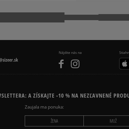
kuriér,
1101 BA Amsterdam, Nethe
packeta (zásielkovňa - 
slovenská pošta - na adr
serviceinfo@onlineshop.ad
Pr
osobné prevzatie v preda
Dostupné spôsoby platby:
prevod,
kartou,
platba na dobierku.
Nájdite nás na
Stiahn
sizeer.sk
SLETTERA: A ZÍSKAJTE -10 % NA NEZĽAVNENÉ PROD
Zaujala ma ponuka:
ŽENA
MUŽ