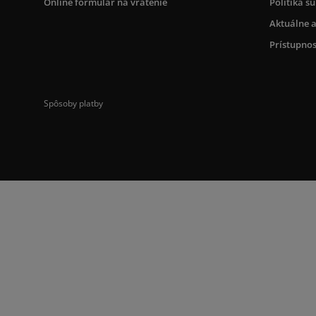
Online formulár na vrátenie
Politika s
Aktuálne a
Prístupnos
Spôsoby platby