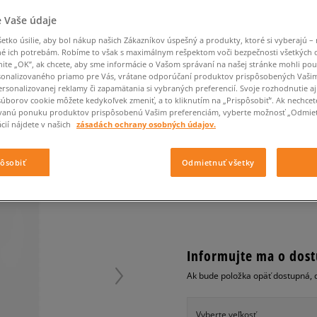
Converse Chuck Taylor
Havaianas
Ľadvinky
Confront
Champion
EMU Australia
All Star
Klobúky
Ľadvinky
 Vaše údaje
Dickies
Klobúky
Converse
Confront
Ellesse
Nike Air Max 90
Tašky
Klobúky
Saucony
Peráčníky
Crocs
Converse
Fila
tko úsilie, aby bol nákup našich Zákazníkov úspešný a produkty, ktoré si vyberajú – 
Nike Air Max DN8
-50 % na druhé balenie
Rukavice
é ich potrebám. Robíme to však s maximálnym rešpektom voči bezpečnosti všetkých
Clarks
Dr. Martens
DC
Jansport
ponožiek
nite „OK”, ak chcete, aby sme informácie o Vašom správaní na našej stránke mohli pou
ADIDAS RUKSAK BP C
Nike Air Force 1 LV8
-50 % na druhé balení
Eastpak
Dickies
Jordan
onalizovaného priamo pre Vás, vrátane odporúčaní produktov prispôsobených Vaši
ponožek
Jordan 4
unisex, ruksaky
rsonalizovanej reklamy či zapamätania si vybraných preferencií. Svoje rozhodnutie aj
Empire
Eastpak
Lacoste
súborov cookie môžete kedykoľvek zmeniť, a to kliknutím na „Prispôsobiť”. Ak nechcet
New Balance 530
vanú ponuku produktov prispôsobenú Vašim preferenciám, vyberte možnosť „Odmiet
0.0
(
0
)
New Balance 1906
cií nájdete v našich
zásadách ochrany osobných údajov.
24,95
€
Puma Speedcat
cena s 
Puma Suede XL
pôsobiť
Odmietnuť všetky
Puma Palermo
+ 25 BODOV V
SIZEERCLU
Asics Gel-NYC Rugged
Informujte ma o dost
Ak bude položka opäť dostupná, 
Vyberte veľkosť