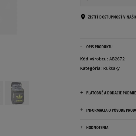
ONE SIZE
Informovať o d
ZISTIŤ DOSTUPNOSŤ V NAŠ
OPIS PRODUKTU
Kód výrobcu:
AB2672
Kategória:
Ruksaky
PLATOBNÉ A DODACIE PODMI
Doručenie zadarmo od 80 €
INFORMÁCIA O PÔVODE PROD
Dodacia lehota: 2 až 6 prac
adidas
Dostupné spôsoby doručen
HODNOTENIA
Hoogoorddreef 9a