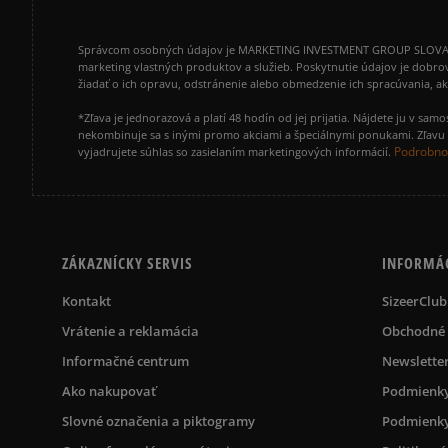
Správcom osobných údajov je MARKETING INVESTMENT GROUP SLOVAKIA s.
marketing vlastných produktov a služieb. Poskytnutie údajov je dobro
žiadať o ich opravu, odstránenie alebo obmedzenie ich spracúvania, 
*Zľava je jednorazová a platí 48 hodín od jej prijatia. Nájdete ju v s
nekombinuje sa s inými promo akciami a špeciálnymi ponukami. Zľavu v
Podrobnos
vyjadrujete súhlas so zasielaním marketingových informácií.
ZÁKAZNÍCKY SERVIS
INFORMÁ
Kontakt
SizeerClub
Vrátenie a reklamácia
Obchodné
Informačné centrum
Newslette
Ako nakupovať
Podmienky
Slovné označenia a piktogramy
Podmienky