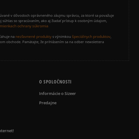
cúvané v dôvodoch oprávneného záujmu správcu, za ktoré sa považuje
j súhlas so spracúvaním, ako aj žiadať prístup k osobným údajom,
mienkach ochrany súkromia
nezľavnené produkty
špeciálnych produktov
zťahuje na
s výnimkou
,
vom obchode. Pamätajte, že prihlásením sa na odber newslettera
O SPOLOČNOSTI
Informácie o Sizeer
Predajne
nternet!