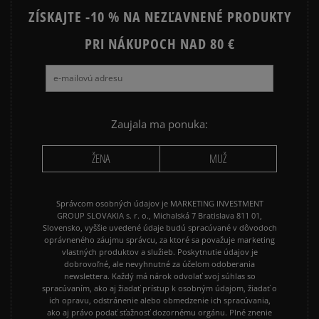
ZÍSKAJTE -10 % NA NEZĽAVNENÉ PRODUKTY
JORDAN AIR 1
NEW BALANCE 530
NEW BALANCE 740
PRI NÁKUPOCH NAD 80 €
NEW BALANCE 9060
NIKE AIR FORCE 1
NIKE AIR FORCE 1 07
NIKE CORTEZ
NIKE DUNK
NIKE P-6000
NIKE SHOX
Zaujala ma ponuka:
PUMA SPEEDCAT
PUMA PALERMO
ŽENA
MUŽ
REEBOK CLUB C
VANS KNU SKOOL
Správcom osobných údajov je MARKETING INVESTMENT
GROUP SLOVAKIA s. r. o., Michalská 7 Bratislava 811 01,
Slovensko, vyššie uvedené údaje budú spracúvané v dôvodoch
oprávneného záujmu správcu, za ktoré sa považuje marketing
vlastných produktov a služieb. Poskytnutie údajov je
dobrovoľné, ale nevyhnutné za účelom odoberania
newslettera. Každý má nárok odvolať svoj súhlas so
spracúvaním, ako aj žiadať prístup k osobným údajom, žiadať o
ich opravu, odstránenie alebo obmedzenie ich spracúvania,
ako aj právo podať sťažnosť dozornému orgánu. Plné znenie