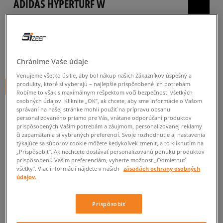
ADIDAS HYPERTURF W
dámske, tenisky
4.9
(
8
)
90
€
cena s DPH
Chránime Vaše údaje
Venujeme všetko úsilie, aby bol nákup našich Zákazníkov úspešný a
produkty, ktoré si vyberajú – najlepšie prispôsobené ich potrebám.
+ 90 BODOV V
SIZEERCLUBE
Robíme to však s maximálnym rešpektom voči bezpečnosti všetkých
osobných údajov. Kliknite „OK”, ak chcete, aby sme informácie o Vašom
FARBA
PÚDROVO RUŽOVÁ
správaní na našej stránke mohli použiť na prípravu obsahu
personalizovaného priamo pre Vás, vrátane odporúčaní produktov
prispôsobených Vašim potrebám a záujmom, personalizovanej reklamy
či zapamätania si vybraných preferencií. Svoje rozhodnutie aj nastavenia
Informujte ma o dostupnosti
týkajúce sa súborov cookie môžete kedykoľvek zmeniť, a to kliknutím na
„Prispôsobiť”. Ak nechcete dostávať personalizovanú ponuku produktov
Ak bude položka opäť dostupná, dostanete od nás oznámenie.
prispôsobenú Vašim preferenciám, vyberte možnosť „Odmietnuť
všetky”. Viac informácií nájdete v našich
zásadách ochrany osobných
údajov.
Vyberte veľkosť
Prispôsobiť
Veľkosti EU
Veľkosti US
ZISTIŤ DOSTUPNOSŤ V NAŠICH KAMENNÝCH PREDAJNIACH