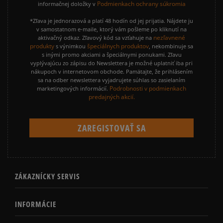
Podmienkach ochrany súkromia
informačnej doložky v
*Zľava je jednorazová a platí 48 hodín od jej prijatia. Nájdete ju
v samostatnom e-maile, ktorý vám pošleme po kliknutí na
nezľavnené
aktivačný odkaz. Zľavový kód sa vzťahuje na
produkty
špeciálnych produktov
s výnimkou
, nekombinuje sa
s inými promo akciami a špeciálnymi ponukami. Zľavu
vyplývajúcu zo zápisu do Newslettera je možné uplatniť iba pri
nákupoch v internetovom obchode. Pamätajte, že prihlásením
sa na odber newslettera vyjadrujete súhlas so zasielaním
Podrobnosti v podmienkach
marketingových informácií.
predajných akcií.
ZÁKAZNÍCKY SERVIS
INFORMÁCIE