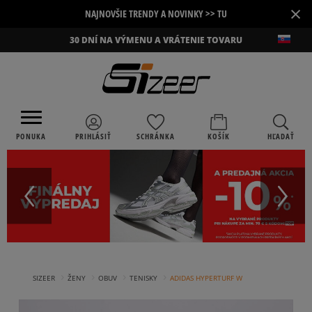
×
NAJNOVŠIE TRENDY A NOVINKY >> TU
30 DNÍ NA VÝMENU A VRÁTENIE TOVARU
PONUKA
PRIHLÁSIŤ
SCHRÁNKA
KOŠÍK
HĽADAŤ
›
›
›
›
SIZEER
ŽENY
OBUV
TENISKY
ADIDAS HYPERTURF W