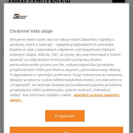
ADIDAS GAZELLE BOLD W
dámske, tenisky
5.0
(
9
)
Chránime Vaše údaje
79
€
cena s DPH
Venujeme všetko úsilie, aby bol nákup našich Zákazníkov úspešný a
produkty, ktoré si vyberajú – najlepšie prispôsobené ich potrebám.
Robíme to však s maximálnym rešpektom voči bezpečnosti všetkých
+ 79 BODOV V
SIZEERCLUBE
osobných údajov. Kliknite „OK”, ak chcete, aby sme informácie o Vašom
správaní na našej stránke mohli použiť na prípravu obsahu
personalizovaného priamo pre Vás, vrátane odporúčaní produktov
prispôsobených Vašim potrebám a záujmom, personalizovanej reklamy
či zapamätania si vybraných preferencií. Svoje rozhodnutie aj nastavenia
týkajúce sa súborov cookie môžete kedykoľvek zmeniť, a to kliknutím na
„Prispôsobiť”. Ak nechcete dostávať personalizovanú ponuku produktov
Informujte ma o dostupnosti
prispôsobenú Vašim preferenciám, vyberte možnosť „Odmietnuť
všetky”. Viac informácií nájdete v našich
zásadách ochrany osobných
Ak bude položka opäť dostupná, dostanete od nás oznámenie.
údajov.
Vyberte veľkosť
Prispôsobiť
Veľkosti EU
Veľkosti US
ZISTIŤ DOSTUPNOSŤ V NAŠICH KAMENNÝCH PREDAJNIACH
OK