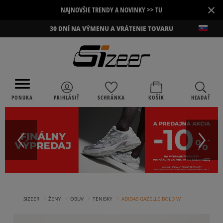
×
NAJNOVŠIE TRENDY A NOVINKY >> TU
30 DNÍ NA VÝMENU A VRÁTENIE TOVARU
PONUKA
PRIHLÁSIŤ
SCHRÁNKA
KOŠÍK
HĽADAŤ
›
›
›
›
SIZEER
ŽENY
OBUV
TENISKY
ADIDAS GAZELLE BOLD W