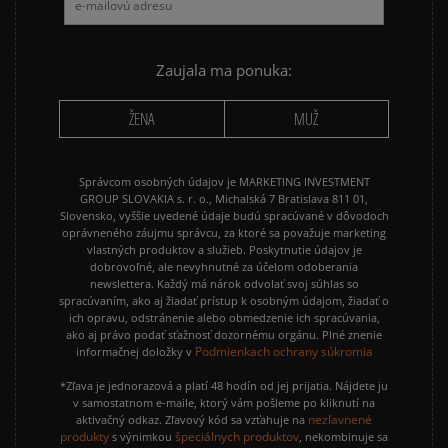
NIKE CORTEZ
NIKE DUNK
NIKE P-6000
NIKE SHOX
Zaujala ma ponuka:
PUMA SPEEDCAT
PUMA PALERMO
ŽENA
MUŽ
REEBOK CLUB C
VANS KNU SKOOL
Správcom osobných údajov je MARKETING INVESTMENT
GROUP SLOVAKIA s. r. o., Michalská 7 Bratislava 811 01,
Slovensko, vyššie uvedené údaje budú spracúvané v dôvodoch
oprávneného záujmu správcu, za ktoré sa považuje marketing
vlastných produktov a služieb. Poskytnutie údajov je
dobrovoľné, ale nevyhnutné za účelom odoberania
newslettera. Každý má nárok odvolať svoj súhlas so
spracúvaním, ako aj žiadať prístup k osobným údajom, žiadať o
ich opravu, odstránenie alebo obmedzenie ich spracúvania,
ako aj právo podať sťažnosť dozornému orgánu. Plné znenie
Podmienkach ochrany súkromia
informačnej doložky v
*Zľava je jednorazová a platí 48 hodín od jej prijatia. Nájdete ju
v samostatnom e-maile, ktorý vám pošleme po kliknutí na
nezľavnené
aktivačný odkaz. Zľavový kód sa vzťahuje na
produkty
špeciálnych produktov
s výnimkou
, nekombinuje sa